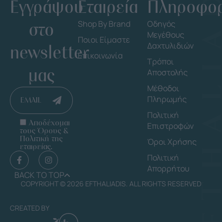
Εγγράψου
Εταιρεία
Πληροφορ
στο
Shop By Brand
Οδηγός
Μεγέθους
Ποιοι Είμαστε
Δαχτυλιδιών
newsletter
Επικοινωνία
Τρόποι
μας
Αποστολής
Μέθοδοι
Πληρωμής
EMAIL
Πολιτική
Αποδέχομαι
Επιστροφών
τους Όρους &
Πολιτική της
Όροι Χρήσης
εταιρείας.
Πολιτική
Απορρήτου
BACK TO TOP
COPYRIGHT © 2026 EFTHALIADIS. ALL RIGHTS RESERVED
CREATED BY