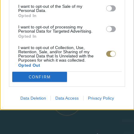
I want to opt-out of the Sale of my
Personal Data.
Opted In
I want to opt-out of processing my
Personal Data for Targeted Advertising.
Opted In
I want to opt-out of Collection, Use,
Retention, Sale, and/or Sharing of my
ΒΑΠΤΙΣΤΙΚΌΣ ΣΤΑΥΡΌΣ ΜΕ
ΒΑΠΤΙΣΤ
Personal Data that Is Unrelated with the
Purposes for which it was collected.
FROSTED ΥΦΉ ΚΑΙ
ΕΣΤΑΥΡΩ
Opted Out
ΜΟΝΤΈΡΝΟ ΣΧΕΔΙΑΣΜΌ
ΣΧΕΔΙΑ
415
€
375
€
415
€
3
CONFIRM
Data Deletion
Data Access
Privacy Policy