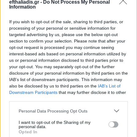
efthaliadis.gr -
Do Not Process My Personal
Information
If you wish to opt-out of the sale, sharing to third parties, or
processing of your personal or sensitive information for
targeted advertising by us, please use the below opt-out
section to confirm your selection. Please note that after your
opt-out request is processed you may continue seeing
interest-based ads based on personal information utilized by
Επιλογές Που Ταιριάζουν
us or personal information disclosed to third parties prior to
your opt-out. You may separately opt-out of the further
Ανακαλύψτε τα κοσμήματα που αγαπήθηκαν περισσότερο!
disclosure of your personal information by third parties on the
Εδώ θα βρείτε τις κορυφαίες επιλογές που ξεχωρίζουν για
IAB’s list of downstream participants. This information may
το μοναδικό τους στυλ και την εξαιρετική τους ποιότητα.
also be disclosed by us to third parties on the
IAB’s List of
Downstream Participants
that may further disclose it to other
third parties.
ΧΡΥΣΌΣ 9 ΚΑΡΑΤΊΩΝ
-10%
ΧΡΥΣΌΣ 
Personal Data Processing Opt Outs
I want to opt-out of the Sharing of my
personal data.
Opted In