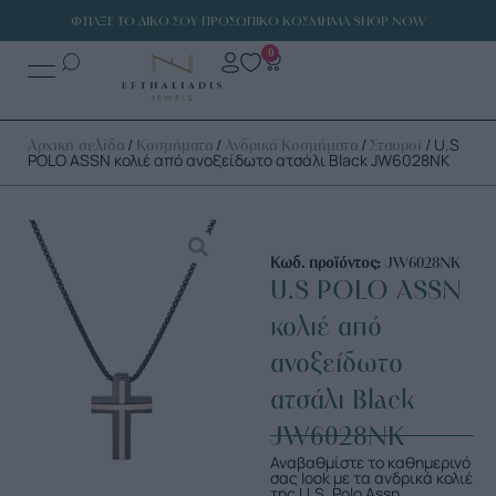
ΦΤΙΑΞΕ ΤΟ ΔΙΚΟ ΣΟΥ ΠΡΟΣΩΠΙΚΟ ΚΟΣΜΗΜΑ SHOP NOW
0
/
/
/
/ U.S
Αρχική σελίδα
Κοσμήματα
Ανδρικά Κοσμήματα
Σταυροί
POLO ASSN κολιέ από ανοξείδωτο ατσάλι Black JW6028NK
Κωδ. προϊόντος:
JW6028NK
U.S POLO ASSN
κολιέ από
ανοξείδωτο
ατσάλι Black
JW6028NK
Αναβαθμίστε το καθημερινό
σας look με τα ανδρικά κολιέ
της U.S. Polo Assn.