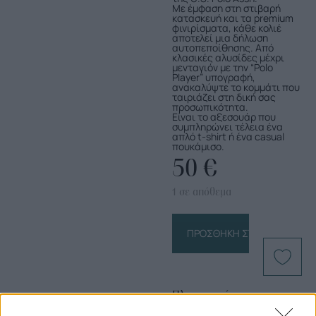
Με έμφαση στη στιβαρή
κατασκευή και τα premium
φινιρίσματα, κάθε κολιέ
αποτελεί μια δήλωση
αυτοπεποίθησης. Από
κλασικές αλυσίδες μέχρι
μενταγιόν με την “Polo
Player” υπογραφή,
ανακαλύψτε το κομμάτι που
ταιριάζει στη δική σας
προσωπικότητα.
Είναι το αξεσουάρ που
συμπληρώνει τέλεια ένα
απλό t-shirt ή ένα casual
πουκάμισο.
50
€
1 σε απόθεμα
ΠΡΟΣΘΉΚΗ ΣΤΟ ΚΑΛΆΘΙ
Πληροφορίες
Προϊόντος