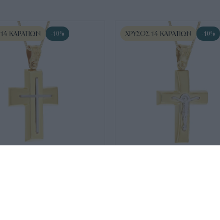
 14 ΚΑΡΑΤΊΩΝ
ΧΡΥΣΌΣ 14 ΚΑΡΑΤΊΩΝ
-10%
-10%
3-8
SKU:
ΣΤ020103-8
575
€
517
€
σταυρός δίχρωμος
Ανδρικός σταυρός δίχρωμος
με εσταυρωμένο