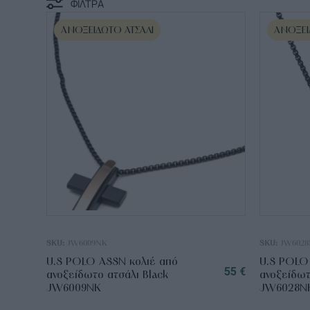
ΦΙΛΤΡΑ
ΑΝΟΞΕΊΔΩΤΟ ΑΤΣΆΛΙ
ΑΝΟΞΕΊ
SKU:
JW6009NK
SKU:
JW6028
U.S POLO ASSN κολιέ από
U.S POLO
55
€
ανοξείδωτο ατσάλι Black
ανοξείδωτ
JW6009NK
JW6028N