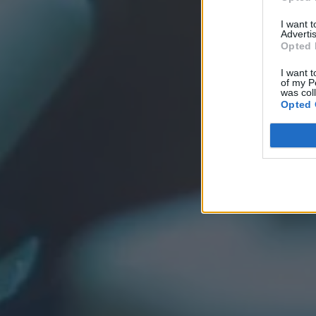
I want 
Advertis
Opted 
I want t
of my P
was col
Opted 