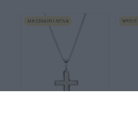
ΑΝΟΞΕΊΔΩΤΟ ΑΤΣΆΛΙ
ΧΡΥΣΌΣ
SKU:
JW6018NK
SKU:
ΣΤ02020
U.S POLO ASSN κολιέ από
Ανδρικός 
50
€
ανοξείδωτο ατσάλι Silver
JW6018NK