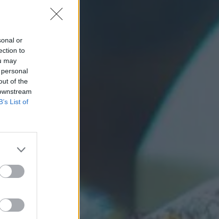
sonal or
ection to
ou may
 personal
out of the
 downstream
B’s List of