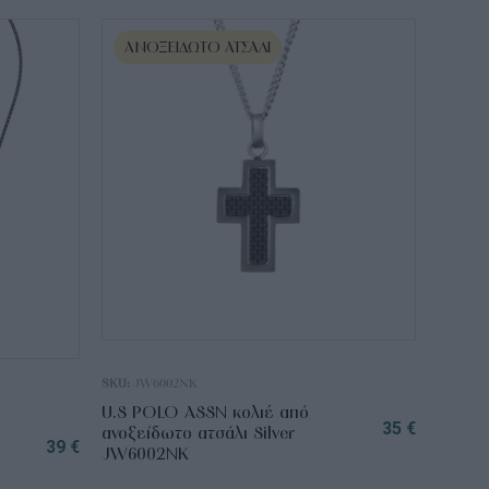
ΑΝΟΞΕΊΔΩΤΟ ΑΤΣΆΛΙ
SKU:
JW6002NK
U.S POLO ASSN κολιέ από
35
€
ανοξείδωτο ατσάλι Silver
39
€
JW6002NK