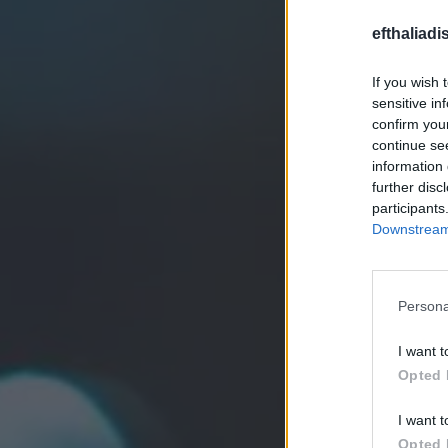
efthaliadi
If you wish 
sensitive in
confirm you
continue se
information 
further disc
participants
Downstream 
Persona
I want t
Opted 
I want t
Opted 