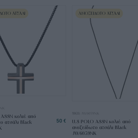
ΔΩΤΟ ΑΤΣΆΛΙ
ΑΝΟΞΕΊΔΩΤΟ ΑΤΣΆΛΙ
NK
SKU:
JW6039NK
 ASSN κολιέ από
50
€
U.S POLO ASSN κολιέ από
ο ατσάλι Black
ανοξείδωτο ατσάλι Black
K
JW6039NK