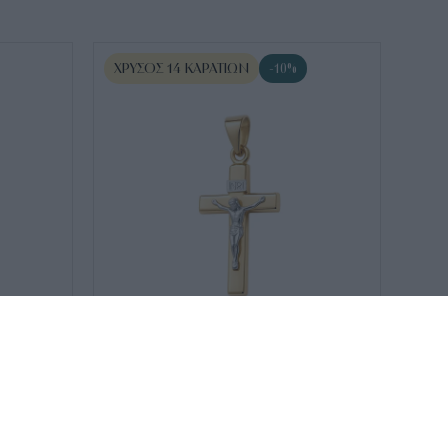
ΧΡΥΣΌΣ 14 ΚΑΡΑΤΊΩΝ
-10%
SKU:
ΣΤ020955-7
Δίχρωμος σταυρός με
665
€
598
€
300
€
270
€
εσταυρωμένο και επιγραφή