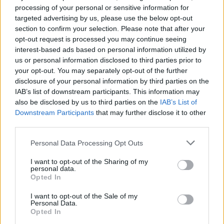
processing of your personal or sensitive information for
καθώς όλες οι πληρωμές πραγματοποιούνται
targeted advertising by us, please use the below opt-out
μέσω του περιβάλλοντος της τράπεζας ALPHA
section to confirm your selection. Please note that after your
BANK. Μπορείτε να κάνετε πληρωμή με άτοκες
opt-out request is processed you may continue seeing
δόσεις εφόσον η πιστωτική σας κάρτα ανήκει
interest-based ads based on personal information utilized by
στη λίστα με τις αποδεκτές κάρτες για άτοκες
us or personal information disclosed to third parties prior to
δόσεις, που υποστηρίζονται από το σύστημα.
your opt-out. You may separately opt-out of the further
Επιλέξτε Visa ή Mastercard με άτοκες μηνιαίες
disclosure of your personal information by third parties on the
IAB’s list of downstream participants. This information may
δόσεις για άμεση και εύκολη πληρωμή.
also be disclosed by us to third parties on the
IAB’s List of
Downstream Participants
that may further disclose it to other
Αντικαταβολή
third parties.
Εμείς σας αποστέλλουμε το δέμα με courier και
Personal Data Processing Opt Outs
εσείς πληρώνετε κατά την παραλαβή του.
I want to opt-out of the Sharing of my
personal data.
Εξόφληση κατά την παραλαβή από το κατάστημα
Opted In
I want to opt-out of the Sale of my
Κατάστημα Kατερίνης: 16ης Οκτωβρίου,
Personal Data.
Δημοτική Αγορά
Opted In