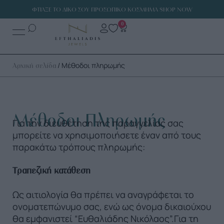
ΦΤΙΑΞΕ ΤΟ ΔΙΚΟ ΣΟΥ ΠΡΟΣΩΠΙΚΟ ΚΟΣΜΗΜΑ SHOP NOW
0
/ Μέθοδοι πληρωμής
Αρχική σελίδα
Μέθοδοι Πληρωμής
Για την διευθέτηση της παραγγελίας σας
μπορείτε να χρησιμοποιήσετε έναν από τους
παρακάτω τρόπους πληρωμής:
Τραπεζική κατάθεση
Ως αιτιολογία θα πρέπει να αναγράφεται το
ονοματεπώνυμο σας, ενώ ως όνομα δικαιούχου
θα εμφανιστεί “Ευθαλιάδης Νικόλαος”.Για τη