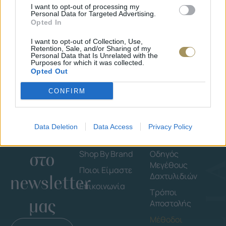
I want to opt-out of processing my
ΠΙΣΩ ΣΤΗΝ ΑΡΧΙΚΗ
Personal Data for Targeted Advertising.
Opted In
I want to opt-out of Collection, Use,
Retention, Sale, and/or Sharing of my
Personal Data that Is Unrelated with the
Purposes for which it was collected.
Opted Out
CONFIRM
Data Deletion
Data Access
Privacy Policy
Εγγράψου
Εταιρεία
Πληροφορ
στο
Shop By Brand
Οδηγός
Μεγέθους
Ποιοι Είμαστε
Δαχτυλιδιών
newsletter
Επικοινωνία
Τρόποι
μας
Αποστολής
Μέθοδοι