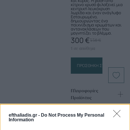
και κύρος. Η βάση από
κίτρινο χρυσό φιλοξενεί μια
κεντρική λευκόχρυση
λωρίδα και έναν ανάγλυφο
Εσταυρωμένο,
δημιουργώντας ένα
παιχνίδισμα χρωμάτων και
αντανακλάσεων που
μαγνητίζει το βλέμμα.
300
€
330
€
1 σε απόθεμα
ΠΡΟΣΘΉΚΗ ΣΤΟ ΚΑΛΆΘΙ
Πληροφορίες
Προϊόντος
efthaliadis.gr -
Do Not Process My Personal
Information