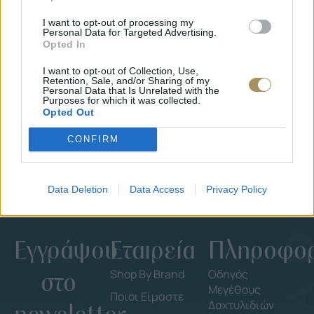
I want to opt-out of processing my
Personal Data for Targeted Advertising.
Opted In
ΕΠΙΧΡΥΣ
ΜΟΝΌΠΕΤΡΟ ΔΑΧΤΥΛΊΔΙ ΜΕ
I want to opt-out of Collection, Use,
JOOLS E4
Retention, Sale, and/or Sharing of my
ΔΙΑΜΆΝΤΙ 0.35CT
35
€
Personal Data that Is Unrelated with the
1.930
€
1.737
€
Purposes for which it was collected.
Opted Out
CONFIRM
Data Deletion
Data Access
Privacy Policy
Εγγράψου
Εταιρεία
Πληροφορ
στο
Shop By Brand
Οδηγός
Μεγέθους
Ποιοι Είμαστε
Δαχτυλιδιών