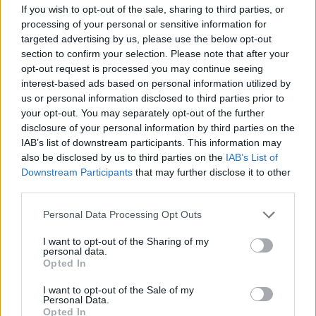
If you wish to opt-out of the sale, sharing to third parties, or
processing of your personal or sensitive information for
targeted advertising by us, please use the below opt-out
section to confirm your selection. Please note that after your
Επιλογές Που Ταιριάζουν
opt-out request is processed you may continue seeing
interest-based ads based on personal information utilized by
Ανακαλύψτε τα κοσμήματα που αγαπήθηκαν περισσότερο!
us or personal information disclosed to third parties prior to
Εδώ θα βρείτε τις κορυφαίες επιλογές που ξεχωρίζουν για
your opt-out. You may separately opt-out of the further
το μοναδικό τους στυλ και την εξαιρετική τους ποιότητα.
disclosure of your personal information by third parties on the
IAB’s list of downstream participants. This information may
ΧΡΥΣΌΣ 18 ΚΑΡΑΤΊΩΝ
-10%
BRASS
also be disclosed by us to third parties on the
IAB’s List of
Downstream Participants
that may further disclose it to other
third parties.
Personal Data Processing Opt Outs
I want to opt-out of the Sharing of my
personal data.
Opted In
I want to opt-out of the Sale of my
Personal Data.
Opted In