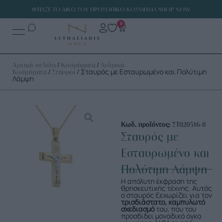
ΦΤΙΑΞΕ ΤΟ ΔΙΚΟ ΣΟΥ ΠΡΟΣΩΠΙΚΟ ΚΟΣΜΗΜΑ SHOP NOW
0
/
/
Αρχική σελίδα
Κοσμήματα
Ανδρικά
/
/ Σταυρός με Εσταυρωμένο και Πολύτιμη
Κοσμήματα
Σταυροί
Λάμψη
Κωδ. προϊόντος:
ΣΤ020516-8
Σταυρός με
Εσταυρωμένο και
Πολύτιμη Λάμψη
Η απόλυτη έκφραση της
θρησκευτικής τέχνης. Αυτός
ο σταυρός ξεχωρίζει για τον
τρισδιάστατο, καμπυλωτό
σχεδιασμό
του, που του
προσδίδει μοναδικό όγκο