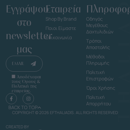
Εγγράψου
Εταιρεία
Πληροφορ
στο
Shop By Brand
Οδηγός
Μεγέθους
Ποιοι Είμαστε
Δαχτυλιδιών
newsletter
Επικοινωνία
Τρόποι
μας
Αποστολής
Μέθοδοι
Πληρωμής
EMAIL
Πολιτική
Αποδέχομαι
Επιστροφών
τους Όρους &
Πολιτική της
Όροι Χρήσης
εταιρείας.
Πολιτική
Απορρήτου
BACK TO TOP
COPYRIGHT © 2026 EFTHALIADIS. ALL RIGHTS RESERVED
CREATED BY