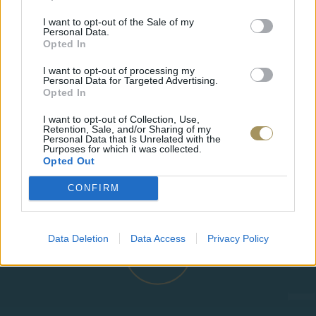
I want to opt-out of the Sale of my
Personal Data.
Opted In
I want to opt-out of processing my
Personal Data for Targeted Advertising.
Opted In
I want to opt-out of Collection, Use,
Retention, Sale, and/or Sharing of my
Personal Data that Is Unrelated with the
ΕΠΙΧΡΥΣ
Purposes for which it was collected.
ΜΟΝΌΠΕΤΡΟ ΔΑΧΤΥΛΊΔΙ ΜΕ
JOOLS E4
Opted Out
ΔΙΑΜΆΝΤΙ 0.35CT
35
€
1.930
€
1.737
€
CONFIRM
Data Deletion
Data Access
Privacy Policy