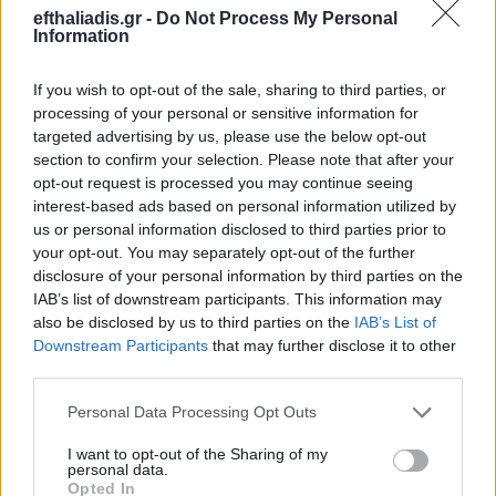
Προϊόντος
efthaliadis.gr -
Do Not Process My Personal
Information
If you wish to opt-out of the sale, sharing to third parties, or
processing of your personal or sensitive information for
targeted advertising by us, please use the below opt-out
section to confirm your selection. Please note that after your
opt-out request is processed you may continue seeing
interest-based ads based on personal information utilized by
Επιλογές Που Ταιριάζουν
us or personal information disclosed to third parties prior to
your opt-out. You may separately opt-out of the further
Ανακαλύψτε τα κοσμήματα που αγαπήθηκαν περισσότερο!
disclosure of your personal information by third parties on the
Εδώ θα βρείτε τις κορυφαίες επιλογές που ξεχωρίζουν για
IAB’s list of downstream participants. This information may
also be disclosed by us to third parties on the
IAB’s List of
το μοναδικό τους στυλ και την εξαιρετική τους ποιότητα.
Downstream Participants
that may further disclose it to other
third parties.
ΧΡΥΣΌΣ 18 ΚΑΡΑΤΊΩΝ
-10%
BRASS
Personal Data Processing Opt Outs
I want to opt-out of the Sharing of my
personal data.
Opted In