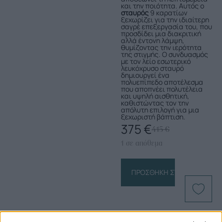
και την ποιότητα. Αυτός ο
σταυρός
9 καρατίων
ξεχωρίζει για την ιδιαίτερη
σαγρέ επεξεργασία του, που
προσδίδει μια διακριτική
αλλά έντονη λάμψη,
θυμίζοντας την ιερότητα
της στιγμής. Ο συνδυασμός
με τον λείο εσωτερικό
λευκόχρυσο σταυρό
δημιουργεί ένα
πολυεπίπεδο αποτέλεσμα
που αποπνέει πολυτέλεια
και υψηλή αισθητική,
καθιστώντας τον την
απόλυτη επιλογή για μια
ξεχωριστή βάπτιση.
375
€
415
€
1 σε απόθεμα
ΠΡΟΣΘΉΚΗ ΣΤΟ ΚΑΛΆΘΙ
Πληροφορίες