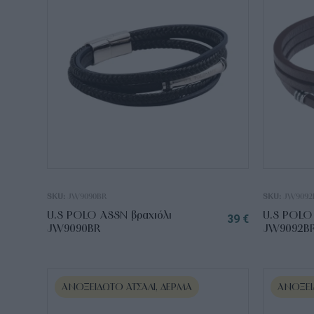
SKU:
JW9090BR
SKU:
JW9092
U.S POLO ASSN βραχιόλι
U.S POLO 
39
€
JW9090BR
JW9092B
ΑΝΟΞΕΊΔΩΤΟ ΑΤΣΆΛΙ, ΔΈΡΜΑ
ΑΝΟΞΕΊ