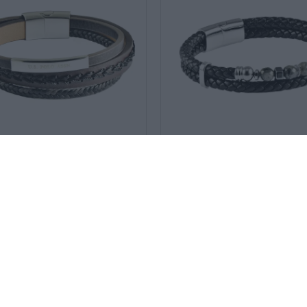
BR
SKU:
JW9284BR
ASSN βραχιόλι
U.S POLO ASSN βραχιόλι
42
€
R
JW9284BR
ΔΩΤΟ ΑΤΣΆΛΙ
ΑΝΟΞΕΊΔΩΤΟ ΑΤΣΆΛΙ