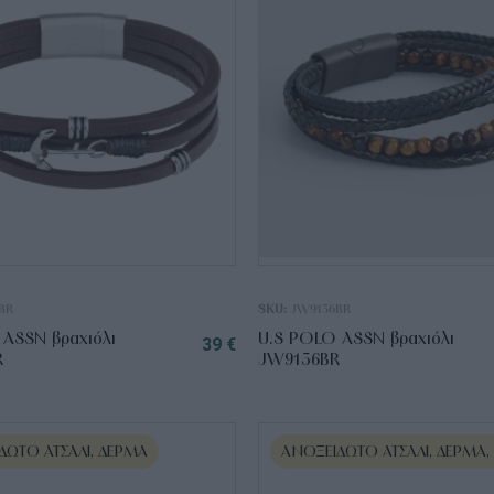
BR
SKU:
JW9136BR
ASSN βραχιόλι
U.S POLO ASSN βραχιόλι
39
€
R
JW9136BR
ΔΩΤΟ ΑΤΣΆΛΙ, ΔΈΡΜΑ
ΑΝΟΞΕΊΔΩΤΟ ΑΤΣΆΛΙ, ΔΈΡΜΑ,