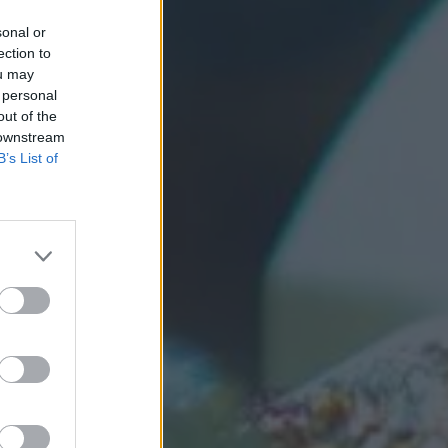
sonal or
ection to
ou may
 personal
out of the
 downstream
B’s List of