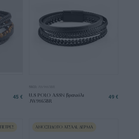
SKU:
JW9165BR
U.S POLO ASSN βραχιόλι
45
€
49
€
JW9165BR
 ΠΈΤΡΕΣ
ΑΝΟΞΕΊΔΩΤΟ ΑΤΣΆΛΙ, ΔΈΡΜΑ