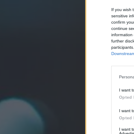
If you wish 
sensitive in
confirm you
continue se
information 
further disc
participants
Downstream 
Persona
I want t
Opted 
I want t
Opted 
I want 
Advertis