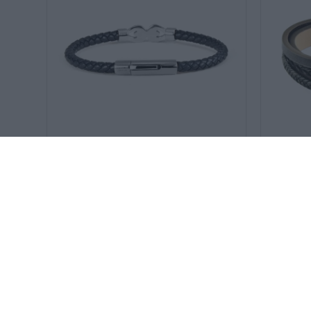
SKU:
JW9215BR
SKU:
JW9268
U.S POLO ASSN βραχιόλι
U.S POLO 
35
€
JW9215BR
JW9268B
ΑΝΟΞΕΊΔΩΤΟ ΑΤΣΆΛΙ
ΑΝΟΞΕΊ