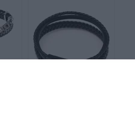
SKU:
USPJ925BR
U.S POLO ASSN βραχιόλι
40
€
39
€
USPJ925BR
ΑΝΟΞΕΊΔΩΤΟ ΑΤΣΆΛΙ