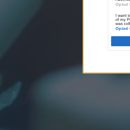
Opted 
I want t
of my P
was col
Opted 