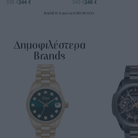
335
€
244
€
340
€
248
€
ΒΛΕΠΕΤΕ
8
από τα
8
ΠΡΟΙΟΝΤΑ
Δημοφιλέστερα
Brands