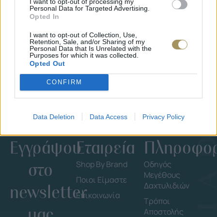
I want to opt-out of processing my
Personal Data for Targeted Advertising.
ΕΠΙΧΡΥΣ
Opted In
ΜΟΝΌΠΕΤΡΟ ΔΑΧΤΥΛΊΔΙ ΜΕ
JOOLS E4
ΔΙΑΜΆΝΤΙ 0.35CT
35
€
I want to opt-out of Collection, Use,
1.930
€
1.737
€
Retention, Sale, and/or Sharing of my
Personal Data that Is Unrelated with the
Purposes for which it was collected.
Opted Out
CONFIRM
Data Deletion
Data Access
Privacy Policy
Εγγράψου
Εταιρεία
Πληροφορ
στο
Shop By Brand
Οδηγός
Μεγέθους
Ποιοι Είμαστε
Δαχτυλιδιών
newsletter
Επικοινωνία
Τρόποι
μας
Αποστολής