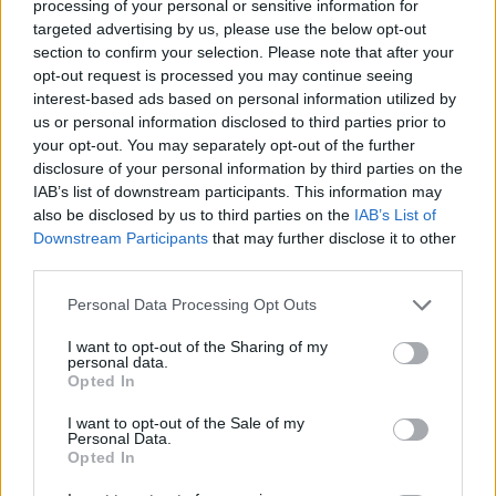
processing of your personal or sensitive information for
targeted advertising by us, please use the below opt-out
Επιλογές Που Ταιριάζουν
section to confirm your selection. Please note that after your
opt-out request is processed you may continue seeing
Ανακαλύψτε τα κοσμήματα που αγαπήθηκαν περισσότερο!
interest-based ads based on personal information utilized by
Εδώ θα βρείτε τις κορυφαίες επιλογές που ξεχωρίζουν για
us or personal information disclosed to third parties prior to
το μοναδικό τους στυλ και την εξαιρετική τους ποιότητα.
your opt-out. You may separately opt-out of the further
disclosure of your personal information by third parties on the
ΧΡΥΣΌΣ 18 ΚΑΡΑΤΊΩΝ
-10%
BRASS
IAB’s list of downstream participants. This information may
also be disclosed by us to third parties on the
IAB’s List of
Downstream Participants
that may further disclose it to other
third parties.
Personal Data Processing Opt Outs
I want to opt-out of the Sharing of my
personal data.
Opted In
I want to opt-out of the Sale of my
Personal Data.
Opted In