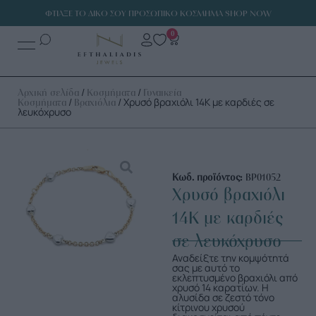
ΦΤΙΑΞΕ ΤΟ ΔΙΚΟ ΣΟΥ ΠΡΟΣΩΠΙΚΟ ΚΟΣΜΗΜΑ SHOP NOW
0
/
/
Αρχική σελίδα
Κοσμήματα
Γυναικεία
/
/ Χρυσό βραχιόλι 14Κ με καρδιές σε
Κοσμήματα
Βραχιόλια
λευκόχρυσο
Κωδ. προϊόντος:
ΒΡ01052
Χρυσό βραχιόλι
14Κ με καρδιές
σε λευκόχρυσο
Αναδείξτε την κομψότητά
σας με αυτό το
εκλεπτυσμένο βραχιόλι από
χρυσό 14 καρατίων. Η
αλυσίδα σε ζεστό τόνο
κίτρινου χρυσού