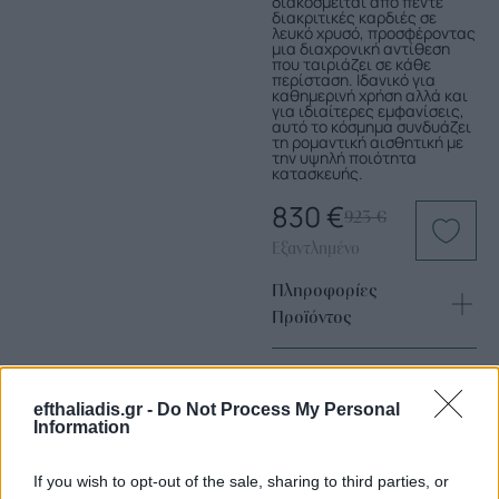
διακοσμείται από πέντε
διακριτικές καρδιές σε
λευκό χρυσό, προσφέροντας
μια διαχρονική αντίθεση
που ταιριάζει σε κάθε
περίσταση. Ιδανικό για
καθημερινή χρήση αλλά και
για ιδιαίτερες εμφανίσεις,
αυτό το κόσμημα συνδυάζει
τη ρομαντική αισθητική με
την υψηλή ποιότητα
κατασκευής.
830
€
923
€
Εξαντλημένο
Πληροφορίες
Προϊόντος
efthaliadis.gr -
Do Not Process My Personal
Information
If you wish to opt-out of the sale, sharing to third parties, or