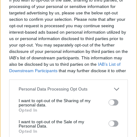
processing of your personal or sensitive information for
targeted advertising by us, please use the below opt-out
Επιλογές Που Ταιριάζουν
section to confirm your selection. Please note that after your
opt-out request is processed you may continue seeing
Ανακαλύψτε τα κοσμήματα που αγαπήθηκαν περισσότερο!
interest-based ads based on personal information utilized by
Εδώ θα βρείτε τις κορυφαίες επιλογές που ξεχωρίζουν για
us or personal information disclosed to third parties prior to
το μοναδικό τους στυλ και την εξαιρετική τους ποιότητα.
your opt-out. You may separately opt-out of the further
disclosure of your personal information by third parties on the
IAB’s list of downstream participants. This information may
ΧΡΥΣΌΣ 18 ΚΑΡΑΤΊΩΝ
-10%
BRASS
also be disclosed by us to third parties on the
IAB’s List of
Downstream Participants
that may further disclose it to other
third parties.
Personal Data Processing Opt Outs
I want to opt-out of the Sharing of my
personal data.
Opted In
I want to opt-out of the Sale of my
Personal Data.
Opted In