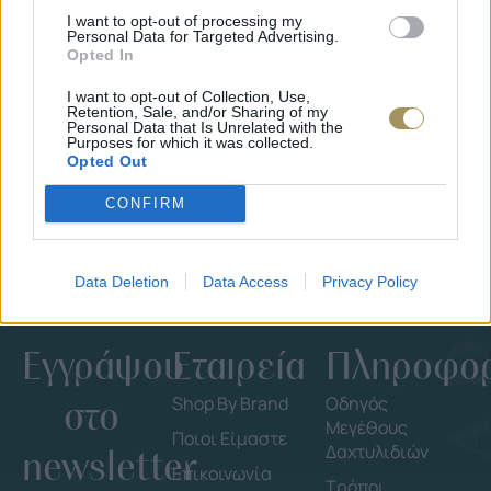
I want to opt-out of processing my
Personal Data for Targeted Advertising.
Opted In
ΕΠΙΧΡΥΣ
ΜΟΝΌΠΕΤΡΟ ΔΑΧΤΥΛΊΔΙ ΜΕ
JOOLS E4
I want to opt-out of Collection, Use,
ΔΙΑΜΆΝΤΙ 0.35CT
35
€
Retention, Sale, and/or Sharing of my
1.930
€
1.737
€
Personal Data that Is Unrelated with the
Purposes for which it was collected.
Opted Out
CONFIRM
Data Deletion
Data Access
Privacy Policy
Εγγράψου
Εταιρεία
Πληροφορ
στο
Shop By Brand
Οδηγός
Μεγέθους
Ποιοι Είμαστε
Δαχτυλιδιών
newsletter
Επικοινωνία
Τρόποι