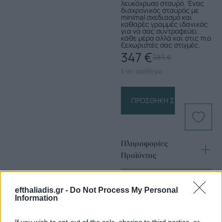
λευκόχρυσο σταυρό. Ένας
διαχρονικός σταυρός με
minimal σχεδιασμό και
καθαρές γραμμές ιδανικός
για να σας συντροφεύει
κάθε μέρα αλλά και στις πιο
ξεχωριστές σας στιγμές.
347
€
385
€
1 σε απόθεμα
ΠΡΟΣΘΉΚΗ ΣΤΟ ΚΑΛΆΘΙ
Πληροφορίες
Προϊόντος
efthaliadis.gr -
Do Not Process My Personal
Information
If you wish to opt-out of the sale, sharing to third parties, or