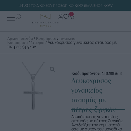
ΦΤΙΑΞΕ ΤΟ ΔΙΚΟ ΣΟΥ ΠΡΟΣΩΠΙΚΟ ΚΟΣΜΗΜΑ SHOP NOW
0
/
/
Αρχική σελίδα
Κοσμήματα
Γυναικεία
/
/ Λευκόχρυσος γυναικείος σταυρός με
Κοσμήματα
Σταυροί
πέτρες ζιργκόν
Κωδ. προϊόντος:
ΣΤ020836-8
Λευκόχρυσος
γυναικείος
σταυρός με
πέτρες ζιργκόν
Λευκόχρυσος γυναικείος
σταυρός με πέτρες ζιργκόν.
Αναδείξτε την κομψότητά
σας με αυτόν τον μοναδικό