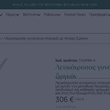
ΦΤΙΑΞΕ ΤΟ ΔΙΚΟ ΣΟΥ ΠΡΟΣΩΠΙΚΟ ΚΟΣΜΗΜΑ SHOP NOW
Γάμος
Βάπτιση
Ρολόγια
Forever Yours
Προσφορές
/ Λευκόχρυσος γυναικείος σταυρός με πέτρες ζιργκόν
οί
Κωδ. προϊόντος:
ΣΤ020906-8
Λευκόχρυσος γυνα
ζιργκόν
Λευκόχρυσος γυναικείος σταυρό
με αυτόν τον μοναδικό λευκόχρ
σχεδιασμό και καθαρές γραμμές 
και στις πιο ξεχωριστές σας στι
306
€
340
€
1 σε απόθεμα