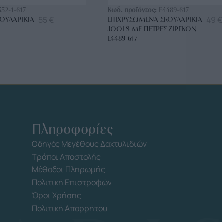
552-1-617
Κωδ. προϊόντος:
E4489-617
55
€
49
€
ΟΥΛΑΡΊΚΙΑ
ΕΠΙΧΡΥΣΩΜΈΝΑ ΣΚΟΥΛΑΡΊΚΙΑ
JOOLS ΜΕ ΠΈΤΡΕΣ ΖΙΡΓΚΌΝ
E4489-617
Πληροφορίες
Οδηγός Μεγέθους Δαχτυλιδιών
Τρόποι Αποστολής
Μέθοδοι Πληρωμής
Πολιτική Επιστροφών
Όροι Χρήσης
Πολιτική Απορρήτου