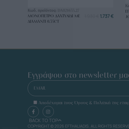
ΑΓΟΡΑ ΤΩΡΑ
Κ
Κωδ. προϊόντος:
DA021655.27
Ε
1.930
€
1.737
€
ΜΟΝΌΠΕΤΡΟ ΔΑΧΤΥΛΊΔΙ ΜΕ
J
ΔΙΑΜΆΝΤΙ 0.35CT
Εγγράψου στο newsletter μα
EMAIL
Αποδέχομαι τους Όρους & Πολιτική της εταιρ
BACK TO TOP
COPYRIGHT © 2026 EFTHALIADIS. ALL RIGHTS RESERV