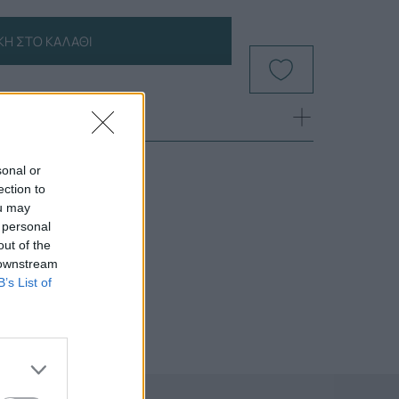
Η ΣΤΟ ΚΑΛΆΘΙ
sonal or
ection to
ou may
 personal
out of the
 downstream
B’s List of