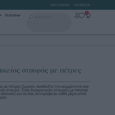
INSTAGRAM
FACEBOOK
0
Brands
ικείος σταυρός με πέτρες
ς με πέτρες ζιργκόν. Αναδείξτε την κομψότητά σας
υσο σταυρό. Ένας διαχρονικός σταυρός με minimal
ιδανικός για να σας συντροφεύει κάθε μέρα αλλά
γμές.