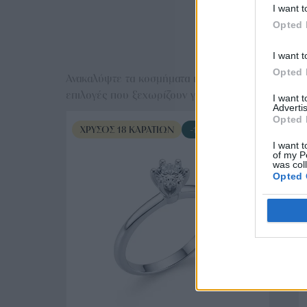
I want t
Opted 
Ε
I want t
Opted 
Ανακαλύψτε τα κοσμήματα που αγαπήθηκαν περισσό
επιλογές που ξεχωρίζουν για το μοναδικό τους στυλ
I want 
Advertis
Opted 
ΧΡΥΣΌΣ 18 ΚΑΡΑΤΊΩΝ
-10%
I want t
of my P
was col
Opted 