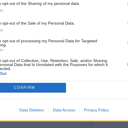
o opt-out of the Sharing of my personal data.
In
πιλογές Που Ταιρι
o opt-out of the Sale of my Personal Data.
In
τερο! Εδώ θα βρείτε τις κορυφαίες
 και την εξαιρετική τους ποιότητα.
to opt-out of processing my Personal Data for Targeted
ing.
In
BRASS
BRASS
o opt-out of Collection, Use, Retention, Sale, and/or Sharing
ersonal Data that Is Unrelated with the Purposes for which it
lected.
Out
CONFIRM
Data Deletion
Data Access
Privacy Policy
ΑΓΟΡΑ ΤΩΡΑ
ΑΓ