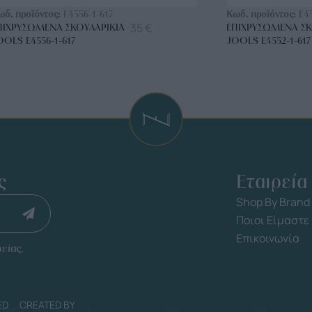
ωδ. προϊόντος:
E4556-1-617
Κωδ. προϊόντος:
E4
35
€
ΠΙΧΡΥΣΩΜΈΝΑ ΣΚΟΥΛΑΡΊΚΙΑ
ΕΠΙΧΡΥΣΩΜΈΝΑ ΣΚ
OOLS E4556-1-617
JOOLS E4552-1-617
ς
Εταιρεία
Shop By Brand
Ποιοι Είμαστε
Επικοινωνία
είας.
ED
CREATED BY