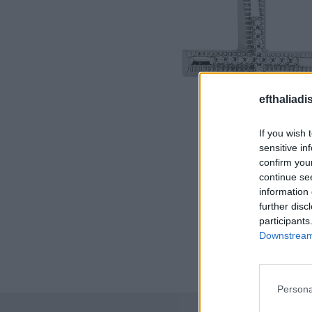
efthaliadi
If you wish 
sensitive in
confirm you
continue se
information 
further disc
participants
Downstream 
Persona