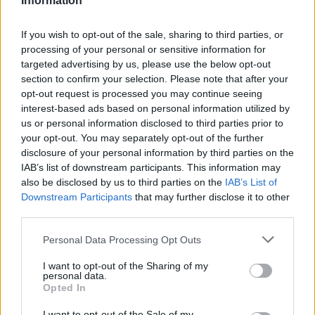
Information
If you wish to opt-out of the sale, sharing to third parties, or
processing of your personal or sensitive information for
targeted advertising by us, please use the below opt-out
section to confirm your selection. Please note that after your
opt-out request is processed you may continue seeing
Επιλογές Που Ταιριάζουν
interest-based ads based on personal information utilized by
us or personal information disclosed to third parties prior to
Ανακαλύψτε τα κοσμήματα που αγαπήθηκαν περισσότερο!
your opt-out. You may separately opt-out of the further
Εδώ θα βρείτε τις κορυφαίες επιλογές που ξεχωρίζουν για
disclosure of your personal information by third parties on the
το μοναδικό τους στυλ και την εξαιρετική τους ποιότητα.
IAB’s list of downstream participants. This information may
also be disclosed by us to third parties on the
IAB’s List of
Downstream Participants
that may further disclose it to other
ΧΡΥΣΌΣ 9 ΚΑΡΑΤΊΩΝ
-10%
ΧΡΥΣΌΣ 
third parties.
Personal Data Processing Opt Outs
I want to opt-out of the Sharing of my
personal data.
Opted In
I want to opt-out of the Sale of my