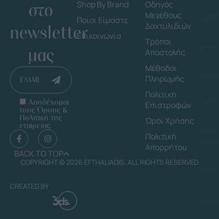
στο
Shop By Brand
Οδηγός
Μεγέθους
Ποιοι Είμαστε
Δαχτυλιδιών
newsletter
Επικοινωνία
Τρόποι
μας
Αποστολής
Μέθοδοι
Πληρωμής
EMAIL
Πολιτική
Αποδέχομαι
Επιστροφών
τους Όρους &
Πολιτική της
Όροι Χρήσης
εταιρείας.
Πολιτική
Απορρήτου
BACK TO TOP
COPYRIGHT © 2026 EFTHALIADIS. ALL RIGHTS RESERVED
CREATED BY