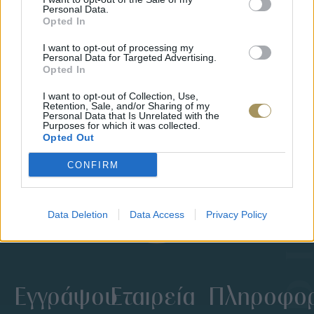
Personal Data.
Opted In
I want to opt-out of processing my
Personal Data for Targeted Advertising.
Opted In
I want to opt-out of Collection, Use,
ΒΑΠΤΙΣΤΙΚΌΣ ΣΤΑΥΡΌΣ ΜΕ
ΒΑΠΤΙΣΤ
Retention, Sale, and/or Sharing of my
Personal Data that Is Unrelated with the
FROSTED ΥΦΉ ΚΑΙ
ΕΣΤΑΥΡΩ
Purposes for which it was collected.
ΜΟΝΤΈΡΝΟ ΣΧΕΔΙΑΣΜΌ
ΣΧΕΔΙΑ
Opted Out
415
€
375
€
415
€
3
CONFIRM
Data Deletion
Data Access
Privacy Policy
Εγγράψου
Εταιρεία
Πληροφορ