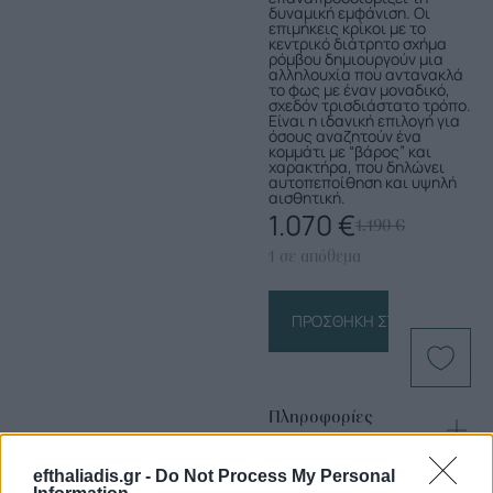
δυναμική εμφάνιση. Οι
επιμήκεις κρίκοι με το
κεντρικό διάτρητο σχήμα
ρόμβου δημιουργούν μια
αλληλουχία που αντανακλά
το φως με έναν μοναδικό,
σχεδόν τρισδιάστατο τρόπο.
Είναι η ιδανική επιλογή για
όσους αναζητούν ένα
κομμάτι με “βάρος” και
χαρακτήρα, που δηλώνει
αυτοπεποίθηση και υψηλή
αισθητική.
1.070
€
1.190
€
1 σε απόθεμα
ΠΡΟΣΘΉΚΗ ΣΤΟ ΚΑΛΆΘΙ
Πληροφορίες
Προϊόντος
efthaliadis.gr -
Do Not Process My Personal