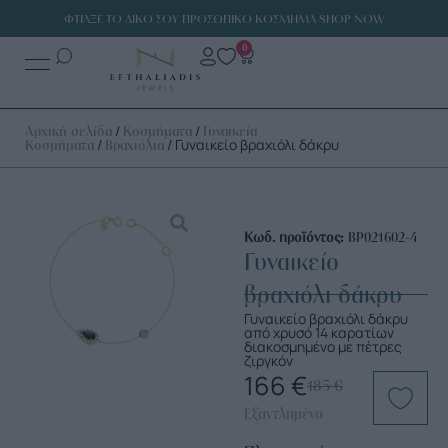
ΦΤΙΑΞΕ ΤΟ ΔΙΚΟ ΣΟΥ ΠΡΟΣΩΠΙΚΟ ΚΟΣΜΗΜΑ SHOP NOW
0
/
/
Αρχική σελίδα
Κοσμήματα
Γυναικεία
/
/ Γυναικείο βραχιόλι δάκρυ
Κοσμήματα
Βραχιόλια
Κωδ. προϊόντος:
ΒΡ021602-4
Γυναικείο
βραχιόλι δάκρυ
Γυναικείο βραχιόλι δάκρυ
από χρυσό 14 καρατίων
διακοσμημένο με πέτρες
ζιργκόν
166
€
185
€
Εξαντλημένο