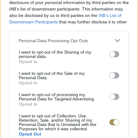
disclosure of your personal information by third parties on the
IAB’s list of downstream participants. This information may
also be disclosed by us to third parties on the
IAB’s List of
Downstream Participants
that may further disclose it to other
third parties.
Personal Data Processing Opt Outs
I want to opt-out of the Sharing of my
personal data.
Opted In
ΕΠΙΧΡΥΣ
I want to opt-out of the Sale of my
ΜΟΝΌΠΕΤΡΟ ΔΑΧΤΥΛΊΔΙ ΜΕ
JOOLS E4
Personal Data.
ΔΙΑΜΆΝΤΙ 0.35CT
35
€
Opted In
1.930
€
1.737
€
I want to opt-out of processing my
Personal Data for Targeted Advertising.
Opted In
I want to opt-out of Collection, Use,
Retention, Sale, and/or Sharing of my
Personal Data that Is Unrelated with the
Purposes for which it was collected.
Opted Out