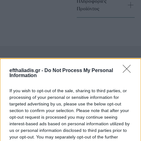
Πληροφορίες
Προϊόντος
Επιλογές Που Ταιριάζουν
efthaliadis.gr -
Do Not Process My Personal
Information
Ανακαλύψτε τα κοσμήματα που αγαπήθηκαν περισσότερο!
Εδώ θα βρείτε τις κορυφαίες επιλογές που ξεχωρίζουν για
If you wish to opt-out of the sale, sharing to third parties, or
το μοναδικό τους στυλ και την εξαιρετική τους ποιότητα.
processing of your personal or sensitive information for
targeted advertising by us, please use the below opt-out
section to confirm your selection. Please note that after your
ΧΡΥΣΌΣ 18 ΚΑΡΑΤΊΩΝ
-10%
BRASS
opt-out request is processed you may continue seeing
interest-based ads based on personal information utilized by
us or personal information disclosed to third parties prior to
your opt-out. You may separately opt-out of the further