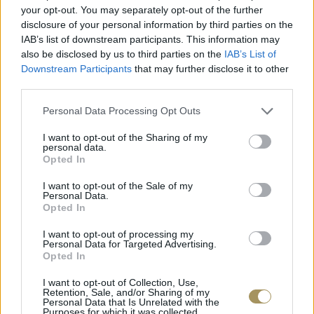
your opt-out. You may separately opt-out of the further
disclosure of your personal information by third parties on the
IAB’s list of downstream participants. This information may
also be disclosed by us to third parties on the
IAB’s List of
Downstream Participants
that may further disclose it to other
third parties.
Personal Data Processing Opt Outs
I want to opt-out of the Sharing of my
personal data.
Opted In
I want to opt-out of the Sale of my
ΕΠΙΧΡΥΣ
Personal Data.
ΜΟΝΌΠΕΤΡΟ ΔΑΧΤΥΛΊΔΙ ΜΕ
JOOLS E4
Opted In
ΔΙΑΜΆΝΤΙ 0.35CT
35
€
1.930
€
1.737
€
I want to opt-out of processing my
Personal Data for Targeted Advertising.
Opted In
I want to opt-out of Collection, Use,
Retention, Sale, and/or Sharing of my
Personal Data that Is Unrelated with the
Purposes for which it was collected.