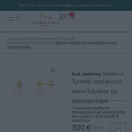
ΦΤΙΑΞΕ ΤΟ ΔΙΚΟ ΣΟΥ ΠΡΟΣΩΠΙΚΟ ΚΟΣΜΗΜΑ SHOP NOW
0
/
/
Αρχική σελίδα
Κοσμήματα
Παιδικά
/
/ Χρυσά καρφωτά σκουλαρίκια με
Κοσμήματα
Σκουλαρίκια
μαργαριτάρι
Κωδ. προϊόντος:
ΣΚ022814-6
Χρυσά καρφωτά
σκουλαρίκια με
μαργαριτάρι
Γυναικεία καρφωτά
σκουλαρίκια με μαργαριτάρι
και ζιργκόν, από χρυσό 9
καρατίων.
300
€
333
€