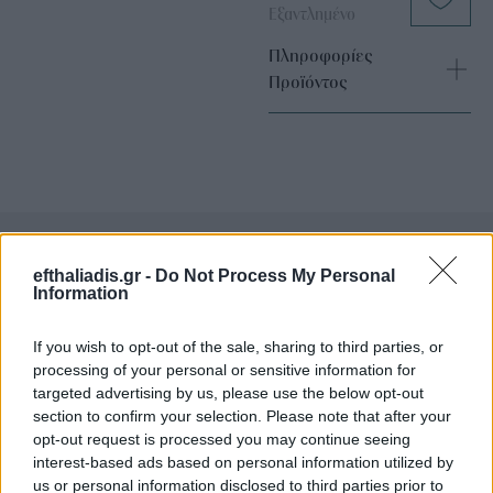
Εξαντλημένο
Πληροφορίες
Προϊόντος
efthaliadis.gr -
Do Not Process My Personal
Επιλογές Που Ταιριάζουν
Information
Ανακαλύψτε τα κοσμήματα που αγαπήθηκαν περισσότερο!
If you wish to opt-out of the sale, sharing to third parties, or
Εδώ θα βρείτε τις κορυφαίες επιλογές που ξεχωρίζουν για
processing of your personal or sensitive information for
το μοναδικό τους στυλ και την εξαιρετική τους ποιότητα.
targeted advertising by us, please use the below opt-out
section to confirm your selection. Please note that after your
opt-out request is processed you may continue seeing
ΧΡΥΣΌΣ 18 ΚΑΡΑΤΊΩΝ
-10%
BRASS
interest-based ads based on personal information utilized by
us or personal information disclosed to third parties prior to