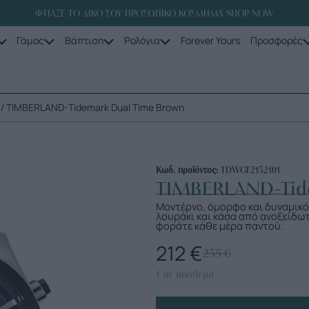
ΦΤΙΑΞΕ ΤΟ ΔΙΚΟ ΣΟΥ ΠΡΟΣΩΠΙΚΟ ΚΟΣΜΗΜΑ SHOP NOW
Γάμος
Βάπτιση
Ρολόγια
Forever Yours
Προσφορές
/ TIMBERLAND-Tidemark Dual Time Brown
Κωδ. προϊόντος:
TDWGF2132101
TIMBERLAND-Tid
Μοντέρνο, όμορφο και δυναμικό
λουράκι και κάσα από ανοξείδωτ
φοράτε κάθε μέρα παντού.
212
€
235
€
1 σε απόθεμα