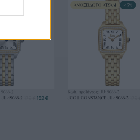
ΤΣΆΛΙ
-15%
ΑΝΟΞΕΊΔΩΤΟ ΑΤΣΆΛΙ
-15%
ΟΡΑ ΤΩΡΑ
ΑΓΟΡΑ ΤΩΡΑ
19088-2
Κωδ. προϊόντος:
JU19088-3
179
€
152
€
179
JU-19088-2
JCOU CONSTANCE JU-19088-3