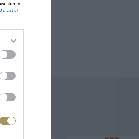
 downstream
B’s List of
άζουν