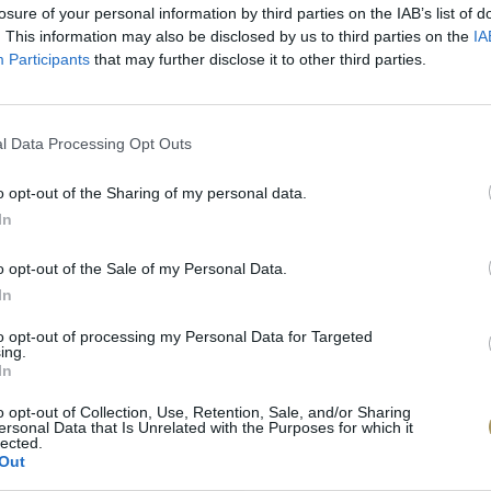
losure of your personal information by third parties on the IAB’s list of
. This information may also be disclosed by us to third parties on the
IA
Participants
that may further disclose it to other third parties.
l Data Processing Opt Outs
o opt-out of the Sharing of my personal data.
In
o opt-out of the Sale of my Personal Data.
In
to opt-out of processing my Personal Data for Targeted
πιλογές Που Ταιρι
ing.
In
o opt-out of Collection, Use, Retention, Sale, and/or Sharing
τερο! Εδώ θα βρείτε τις κορυφαίες
ersonal Data that Is Unrelated with the Purposes for which it
lected.
 και την εξαιρετική τους ποιότητα.
Out