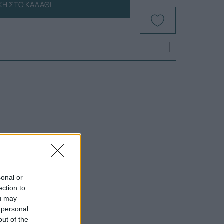
Η ΣΤΟ ΚΑΛΆΘΙ
sonal or
ection to
ou may
 personal
out of the