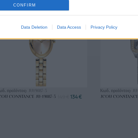
ΑΝΟΞΕΊΔΩΤΟ ΑΤΣΆΛΙ
-10%
ΑΝΟΞΕΊΔΩΤΟ Α
CONFIRM
Data Deletion
Data Access
Privacy Policy
ΑΓΟΡΑ ΤΩΡΑ
ΑΓ
ωδ. προϊόντος:
JU19087-3
Κωδ. προϊόντος:
JU
149
€
134
€
COU CONSTANCE JU-19087-3
JCOU CONSTANCE 