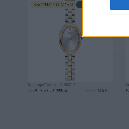
ΑΝΟΞΕΊΔΩΤΟ ΑΤΣΆΛΙ
-10%
ΑΓΟΡΑ ΤΩΡΑ
Κωδ. προϊόντος:
JU19087-2
Κ
149
€
134
€
JCOU ARIA JU19087-2
J