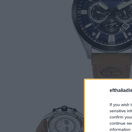
efthaliadi
If you wish 
sensitive in
confirm you
continue se
information 