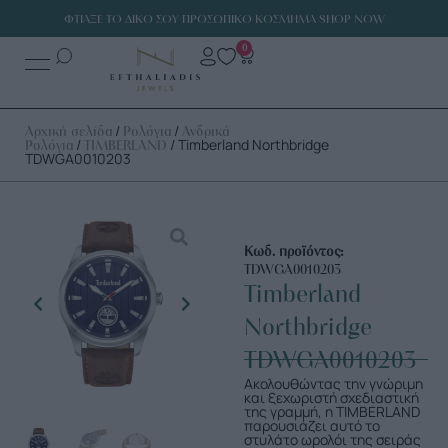
ΦΤΙΑΞΕ ΤΟ ΔΙΚΟ ΣΟΥ ΠΡΟΣΩΠΙΚΟ ΚΟΣΜΗΜΑ SHOP NOW
0
/
/
Αρχική σελίδα
Ρολόγια
Ανδρικά
/
/ Timberland Northbridge
Ρολόγια
TIMBERLAND
TDWGA0010203
Κωδ. προϊόντος:
TDWGA0010203
Timberland
Northbridge
TDWGA0010203
Ακολουθώντας την γνώριμη
και ξεχωριστή σχεδιαστική
της γραμμή, η TIMBERLAND
παρουσιάζει αυτό το
στυλάτο ωρολόι της σειράς