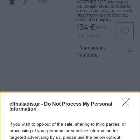
NORTHBRIDGE. Μοντέρνο
και κομψό, είναι κατάλληλο
να σας συντροφεύει σε κάθε
περίσταση και σε όλες τις
ώρες της ημέρας.
134
€
149
€
Εξαντλημένο
Πληροφορίες
Προϊόντος
efthaliadis.gr -
Do Not Process My Personal
Information
Επιλογές Που Ταιριάζουν
If you wish to opt-out of the sale, sharing to third parties, or
Ανακαλύψτε τα κοσμήματα που αγαπήθηκαν περισσότερο!
processing of your personal or sensitive information for
Εδώ θα βρείτε τις κορυφαίες επιλογές που ξεχωρίζουν για
targeted advertising by us, please use the below opt-out