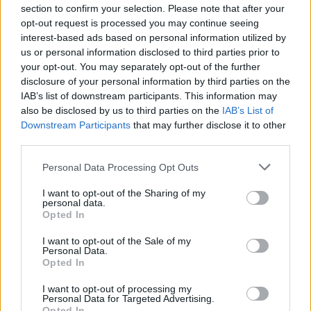
το μοναδικό τους στυλ και την εξαιρετική τους ποιότητα.
section to confirm your selection. Please note that after your
opt-out request is processed you may continue seeing
interest-based ads based on personal information utilized by
ΑΝΟΞΕΊΔΩΤΟ ΑΤΣΆΛΙ
-10%
ΑΝΟΞΕΊ
us or personal information disclosed to third parties prior to
your opt-out. You may separately opt-out of the further
disclosure of your personal information by third parties on the
IAB’s list of downstream participants. This information may
also be disclosed by us to third parties on the
IAB’s List of
Downstream Participants
that may further disclose it to other
third parties.
Personal Data Processing Opt Outs
I want to opt-out of the Sharing of my
personal data.
Opted In
I want to opt-out of the Sale of my
Personal Data.
JCOU ARIA JU19087-2
JCOU CO
Opted In
149
€
134
€
149
€
1
I want to opt-out of processing my
Personal Data for Targeted Advertising.
Opted In