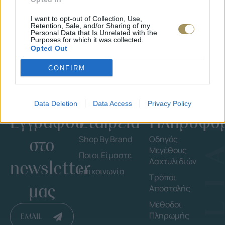
I want to opt-out of Collection, Use,
Retention, Sale, and/or Sharing of my
Personal Data that Is Unrelated with the
Purposes for which it was collected.
Opted Out
CONFIRM
Data Deletion
Data Access
Privacy Policy
Εγγράψου
Εταιρεία
Πληροφορ
στο
Shop By Brand
Οδηγός
Μεγέθους
Ποιοι Είμαστε
Δαχτυλιδιών
newsletter
Επικοινωνία
Τρόποι
μας
Αποστολής
Μέθοδοι
Πληρωμής
EMAIL