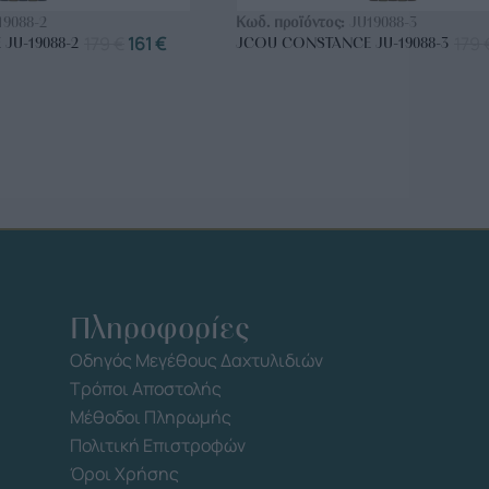
19088-2
Κωδ. προϊόντος:
JU19088-3
179
€
161
€
179
JU-19088-2
JCOU CONSTANCE JU-19088-3
Πληροφορίες
Οδηγός Μεγέθους Δαχτυλιδιών
Τρόποι Αποστολής
Μέθοδοι Πληρωμής
Πολιτική Επιστροφών
Όροι Χρήσης