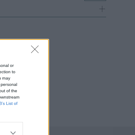
sonal or
ection to
ou may
 personal
out of the
 downstream
B’s List of