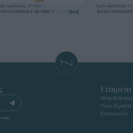
ωδ. προϊόντος:
JU19087-3
Κωδ. προϊόντος:
JU
149
€
134
€
COU CONSTANCE JU-19087-3
JCOU CONSTANCE 
ς
Εταιρεία
Shop By Brand
Ποιοι Είμαστε
Επικοινωνία
είας.