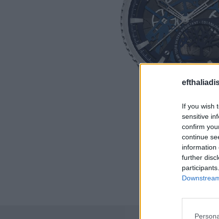
efthaliadi
If you wish 
sensitive in
confirm you
continue se
information 
further disc
participants
Downstream 
Persona