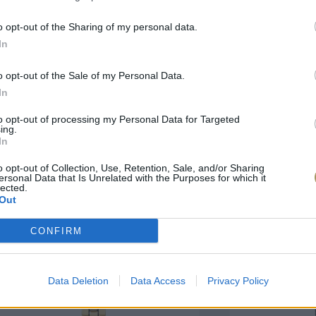
o opt-out of the Sharing of my personal data.
πιλογές Που Ταιρι
In
o opt-out of the Sale of my Personal Data.
τερο! Εδώ θα βρείτε τις κορυφαίες
In
 και την εξαιρετική τους ποιότητα.
to opt-out of processing my Personal Data for Targeted
ing.
ΑΝΟΞΕΊΔΩΤΟ ΑΤΣΆΛΙ
-10%
ΑΝΟΞΕΊΔΩΤΟ Α
In
o opt-out of Collection, Use, Retention, Sale, and/or Sharing
ersonal Data that Is Unrelated with the Purposes for which it
lected.
Out
CONFIRM
Data Deletion
Data Access
Privacy Policy
ΑΓΟΡΑ ΤΩΡΑ
ΑΓ