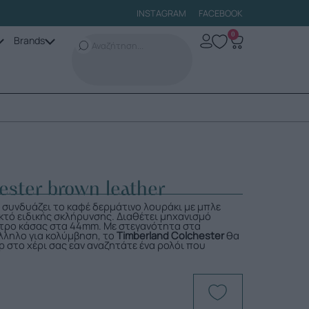
INSTAGRAM
FACEBOOK
0
Brands
ester brown leather
, συνδυάζει το καφέ δερμάτινο λουράκι με μπλε
κτό ειδικής σκλήρυνσης. Διαθέτει μηχανισμό
μετρο κάσας στα 44mm. Με στεγανότητα στα
λληλο για κολύμβηση, το
Timberland Colchester
θα
 στο χέρι σας εαν αναζητάτε ένα ρολόι που