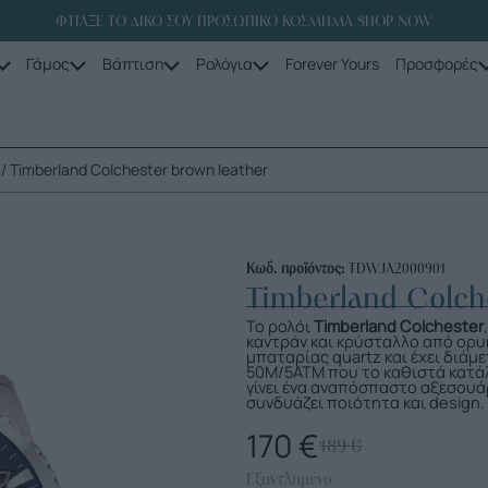
ΦΤΙΑΞΕ ΤΟ ΔΙΚΟ ΣΟΥ ΠΡΟΣΩΠΙΚΟ ΚΟΣΜΗΜΑ SHOP NOW
Γάμος
Βάπτιση
Ρολόγια
Forever Yours
Προσφορές
/ Timberland Colchester brown leather
Κωδ. προϊόντος:
TDWJA2000901
Timberland Colch
Το ρολόι
Timberland Colchester
καντράν και κρύσταλλο από ορυ
μπαταρίας quartz και έχει διά
50M/5ΑΤΜ που το καθιστά κατά
γίνει ένα αναπόσπαστο αξεσουάρ
συνδυάζει ποιότητα και design.
170
€
189
€
Εξαντλημένο