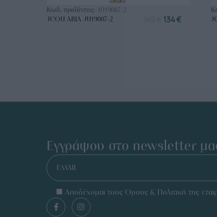
Κωδ. προϊόντος:
JU19087-2
Κ
149
€
134
€
JCOU ARIA JU19087-2
J
Εγγράψου στο newsletter μα
EMAIL
Αποδέχομαι τους Όρους & Πολιτική της εταιρ