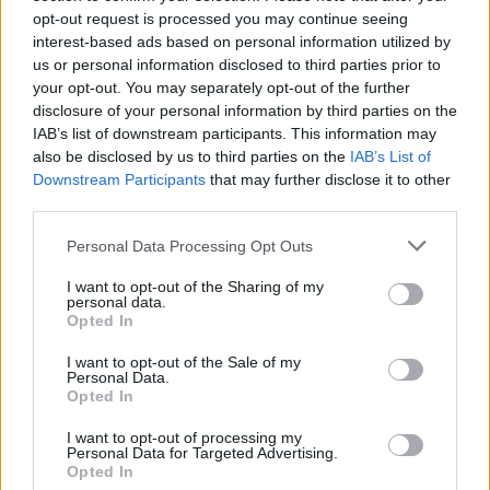
opt-out request is processed you may continue seeing
ΑΝΟΞΕΊΔΩΤΟ ΑΤΣΆΛΙ
-10%
ΑΝΟΞΕΊ
interest-based ads based on personal information utilized by
us or personal information disclosed to third parties prior to
your opt-out. You may separately opt-out of the further
disclosure of your personal information by third parties on the
IAB’s list of downstream participants. This information may
also be disclosed by us to third parties on the
IAB’s List of
Downstream Participants
that may further disclose it to other
third parties.
Personal Data Processing Opt Outs
I want to opt-out of the Sharing of my
personal data.
Opted In
I want to opt-out of the Sale of my
JCOU ARIA JU19087-2
JCOU CO
Personal Data.
149
€
134
€
149
€
1
Opted In
I want to opt-out of processing my
Personal Data for Targeted Advertising.
Opted In