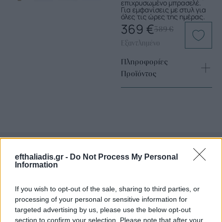
επιχρυσωμένο μπρασελέ.
Για εμφανίσεις με στυλ για
όλες τις ώρες της ημέρας.
369
€
389
€
Εξαντλημένο
Πληροφορίες
Προϊόντος
efthaliadis.gr -
Do Not Process My Personal
Information
Επιλογές Που Ταιριάζουν
If you wish to opt-out of the sale, sharing to third parties, or
Ανακαλύψτε τα κοσμήματα που αγαπήθηκαν περισσότερο!
processing of your personal or sensitive information for
Εδώ θα βρείτε τις κορυφαίες επιλογές που ξεχωρίζουν για
targeted advertising by us, please use the below opt-out
το μοναδικό τους στυλ και την εξαιρετική τους ποιότητα.
section to confirm your selection. Please note that after your