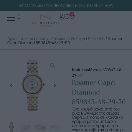
ΦΤΙΑΞΕ ΤΟ ΔΙΚΟ ΣΟΥ ΠΡΟΣΩΠΙΚΟ ΚΟΣΜΗΜΑ SHOP NOW
0
/
/
/
/ Roamer
Αρχική σελίδα
Ρολόγια
Γυναικεία Ρολόγια
ROAMER
Capri Diamond 859845-48-29-50
Κωδ. προϊόντος:
859845-48-
29-50
Roamer Capri
Diamond
859845-48-29-50
Ένα κομψό ρολόι από τον
οίκο ROAMER της σειράς
Capri Diamond σε κλασσική
γραμμή με την υπέροχη
σχεδιαστική γραμμή του
γνωστού ελβετικού οίκου με