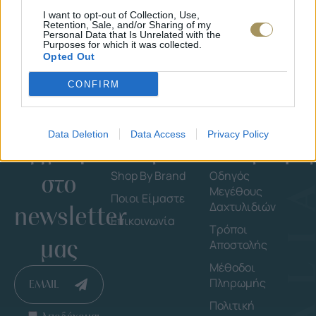
I want to opt-out of Collection, Use,
Retention, Sale, and/or Sharing of my
Personal Data that Is Unrelated with the
Purposes for which it was collected.
Opted Out
CONFIRM
Data Deletion
Data Access
Privacy Policy
Εγγράψου
Εταιρεία
Πληροφορ
στο
Shop By Brand
Οδηγός
Μεγέθους
Ποιοι Είμαστε
Δαχτυλιδιών
newsletter
Επικοινωνία
Τρόποι
μας
Αποστολής
Μέθοδοι
Πληρωμής
EMAIL
Πολιτική