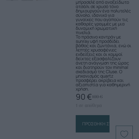
μπρασελέ από ανοξείδωτο
ατσάλι σε χρυσό τόνο
δημιουργούν ένα πολυτελές
σύνολο, ιδανικό για
γυναίκες που αγαπούν τις
καθαρές γραμμές με μια
δυναμική χρωματική
πινελιά.
Το πράσινο καντράν με
sunray υφή προσδίδει
βάθος και ζωντάνια, ενώ οι
λεπτές χρυσαφένιες
ενδείξεις και οι κομψοί
δείκτες εξασφαλίζουν
άνετη ανάγνωση της ώρας
και διατηρούν τον minimal
σχεδιασμό της Cluse. Ο
μηχανισμός quartz
προσφέρει ακρίβεια και
αξιοπιστία για καθημερινή
χρήση.
90
€
100
€
1 σε απόθεμα
ΠΡΟΣΘΉΚΗ ΣΤΟ ΚΑΛΆΘΙ