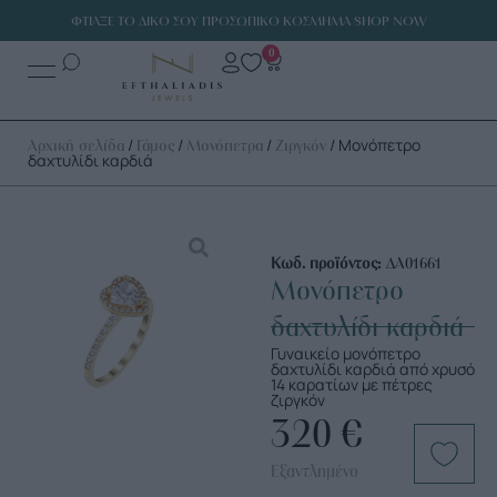
ΦΤΙΑΞΕ ΤΟ ΔΙΚΟ ΣΟΥ ΠΡΟΣΩΠΙΚΟ ΚΟΣΜΗΜΑ SHOP NOW
0
/
/
/
/ Μονόπετρο
Αρχική σελίδα
Γάμος
Μονόπετρα
Ζιργκόν
δαχτυλίδι καρδιά
Κωδ. προϊόντος:
ΔΑ01661
Μονόπετρο
δαχτυλίδι καρδιά
Γυναικείο μονόπετρο
δαχτυλίδι καρδιά από χρυσό
14 καρατίων με πέτρες
ζιργκόν
320
€
Εξαντλημένο