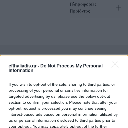
Πληροφορίες
Προϊόντος
Επιλογές Που Ταιριάζουν
efthaliadis.gr -
Do Not Process My Personal
Information
Ανακαλύψτε τα κοσμήματα που αγαπήθηκαν περισσότερο!
If you wish to opt-out of the sale, sharing to third parties, or
Εδώ θα βρείτε τις κορυφαίες επιλογές που ξεχωρίζουν για
processing of your personal or sensitive information for
το μοναδικό τους στυλ και την εξαιρετική τους ποιότητα.
targeted advertising by us, please use the below opt-out
section to confirm your selection. Please note that after your
ΧΡΥΣΌΣ 18 ΚΑΡΑΤΊΩΝ
-10%
BRASS
opt-out request is processed you may continue seeing
interest-based ads based on personal information utilized by
us or personal information disclosed to third parties prior to
your opt-out. You may separately opt-out of the further