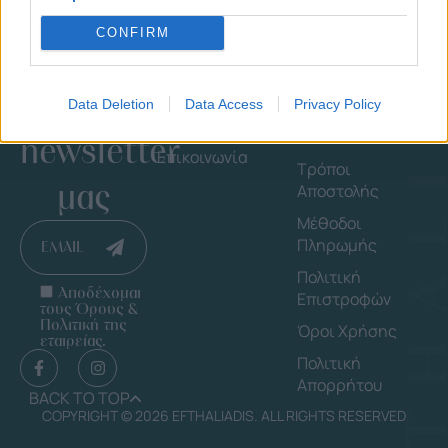
CONFIRM
Εγγράψου
Εταιρεία
Πληροφορ
στο
Shop By Brand
Οδηγός
Data Deletion
Data Access
Privacy Policy
Μεγέθους
Ποιοι Είμαστε
Δαχτυλιδιών
newsletter
Επικοινωνία
Τρόποι
μας
Αποστολής
Μέθοδοι
Πληρωμής
EMAIL
Πολιτική
Αποδέχομαι
Επιστροφών
τους Όρους &
Πολιτική της
Όροι Χρήσης
εταιρείας.
Πολιτική
Απορρήτου
BACK TO TOP
COPYRIGHT © 2026 EFTHALIADIS. ALL RIGHTS RESERVED