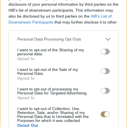
disclosure of your personal information by third parties on the
IAB’s list of downstream participants. This information may
also be disclosed by us to third parties on the
IAB’s List of
Downstream Participants
that may further disclose it to other
third parties.
Personal Data Processing Opt Outs
I want to opt-out of the Sharing of my
personal data.
Opted In
ΕΠΙΧΡΥΣ
I want to opt-out of the Sale of my
ΜΟΝΌΠΕΤΡΟ ΔΑΧΤΥΛΊΔΙ ΜΕ
JOOLS E4
Personal Data.
ΔΙΑΜΆΝΤΙ 0.35CT
35
€
Opted In
1.930
€
1.737
€
I want to opt-out of processing my
Personal Data for Targeted Advertising.
Opted In
I want to opt-out of Collection, Use,
Retention, Sale, and/or Sharing of my
Personal Data that Is Unrelated with the
Purposes for which it was collected.
Opted Out