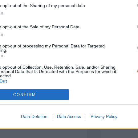
o opt-out of the Sharing of my personal data.
In
πιλογές Που Ταιρι
o opt-out of the Sale of my Personal Data.
In
τερο! Εδώ θα βρείτε τις κορυφαίες
 και την εξαιρετική τους ποιότητα.
to opt-out of processing my Personal Data for Targeted
ing.
In
BRASS
BRASS
o opt-out of Collection, Use, Retention, Sale, and/or Sharing
ersonal Data that Is Unrelated with the Purposes for which it
lected.
Out
CONFIRM
Data Deletion
Data Access
Privacy Policy
ΑΓΟΡΑ ΤΩΡΑ
ΑΓ