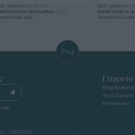
ωδ. προϊόντος:
E4556-1-617
Κωδ. προϊόντος:
E4
35
€
ΠΙΧΡΥΣΩΜΈΝΑ ΣΚΟΥΛΑΡΊΚΙΑ
ΕΠΙΧΡΥΣΩΜΈΝΑ ΣΚ
OOLS E4556-1-617
JOOLS E4552-1-617
ς
Εταιρεία
Shop By Brand
Ποιοι Είμαστε
Επικοινωνία
είας.
ED
CREATED BY