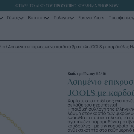
ΦΤΙΑΞΕ ΤΟ ΔΙΚΟ ΣΟΥ ΠΡΟΣΩΠΙΚΟ ΚΟΣΜΗΜΑ SHOP NOW
Γάμος
Βάπτιση
Ρολόγια
Forever Yours
Προσφορές
/ Ασημένιο επιχρυσωμένο παιδικό βραχιόλι JOOLS με καρδούλες H
λια
Κωδ. προϊόντος:
H4316
Ασημένιο επιχρυσ
JOOLS με καρδο
Χαρίστε στο παιδί σας ένα παν
σε κάθε του περιπέτεια!
Η παιδική συλλογή της ελληνικής
λάμψη στον καρπό των μικρών μ
ευαίσθητη παιδική ηλικία, τα π
αγαπημένα παραμυθένια μοτίβα 
καρδούλες – με την κορυφαία π
ανθεκτικότητα στο καθημερινό π