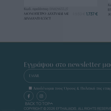
ΑΓΟΡΑ ΤΩΡΑ
Κ
Κωδ. προϊόντος:
DA021655.27
Ε
1.930
€
1.737
€
ΜΟΝΌΠΕΤΡΟ ΔΑΧΤΥΛΊΔΙ ΜΕ
J
ΔΙΑΜΆΝΤΙ 0.35CT
Εγγράψου στο newsletter μα
EMAIL
Αποδέχομαι τους Όρους & Πολιτική της εταιρ
BACK TO TOP
COPYRIGHT © 2026 EFTHALIADIS. ALL RIGHTS RESERV