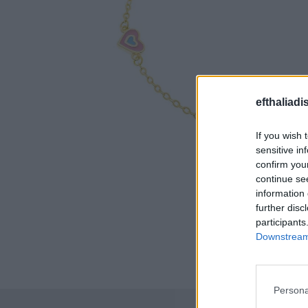
efthaliadi
If you wish 
sensitive in
confirm you
continue se
information 
further disc
participants
Downstream 
Persona