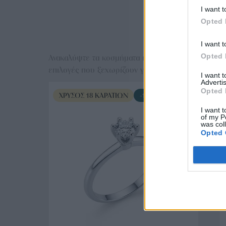
I want t
Opted 
Ε
I want t
Opted 
Ανακαλύψτε τα κοσμήματα που αγαπήθηκαν περισσό
επιλογές που ξεχωρίζουν για το μοναδικό τους στυλ
I want 
Advertis
Opted 
ΧΡΥΣΌΣ 18 ΚΑΡΑΤΊΩΝ
-10%
I want t
of my P
was col
Opted 