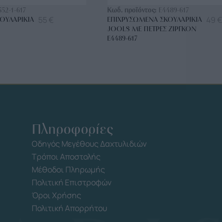
552-1-617
Κωδ. προϊόντος:
E4489-617
55
€
49
€
ΟΥΛΑΡΊΚΙΑ
ΕΠΙΧΡΥΣΩΜΈΝΑ ΣΚΟΥΛΑΡΊΚΙΑ
JOOLS ΜΕ ΠΈΤΡΕΣ ΖΙΡΓΚΌΝ
E4489-617
Πληροφορίες
Οδηγός Μεγέθους Δαχτυλιδιών
Τρόποι Αποστολής
Μέθοδοι Πληρωμής
Πολιτική Επιστροφών
Όροι Χρήσης
Πολιτική Απορρήτου