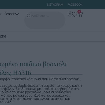
INSTAGRAM
FACEBOOK
0
Brands
4316
ωμένο παιδικό βραχιόλι
ύλες H4316
έμορφο, ποιοτικό κόσμημα που θα το συντροφεύει
 εταιρείας Jools φέρνει τη μαγεία, το χρώμα και τη
ας φίλων. Σχεδιασμένα με απόλυτο σεβασμό στην
αιδικά ασημένια βραχιόλια Jools συνδυάζουν
– όπως μονόκερους, ζωάκια, αστεράκια και
οιότητα κατασκευής που εγγυάται άνεση και
αιχνίδι.