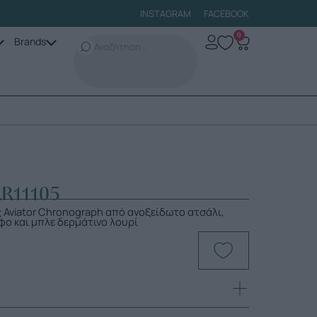
INSTAGRAM
FACEBOOK
0
Brands
AR11105
ς Aviator Chronograph από ανοξείδωτο ατσάλι,
φο και μπλε δερμάτινο λουρί