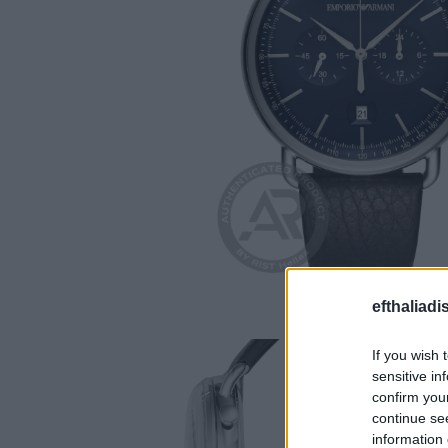
efthaliadi
If you wish 
sensitive in
confirm you
continue se
information 