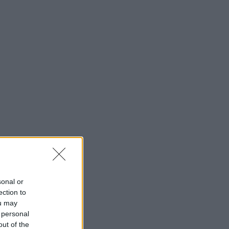
sonal or
ection to
ou may
 personal
out of the