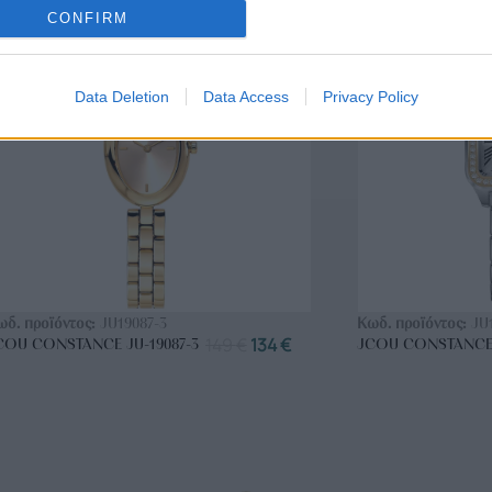
ΑΝΟΞΕΊΔΩΤΟ ΑΤΣΆΛΙ
-10%
ΑΝΟΞΕΊΔΩΤΟ Α
CONFIRM
Data Deletion
Data Access
Privacy Policy
ΑΓΟΡΑ ΤΩΡΑ
ΑΓ
ωδ. προϊόντος:
JU19087-3
Κωδ. προϊόντος:
JU
149
€
134
€
COU CONSTANCE JU-19087-3
JCOU CONSTANCE 