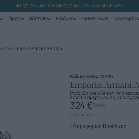
ΦΤΙΑΞΕ ΤΟ ΔΙΚΟ ΣΟΥ ΠΡΟΣΩΠΙΚΟ ΚΟΣΜΗΜΑ SHOP NOW
Γάμος
Βάπτιση
Ρολόγια
Forever Yours
Προσφορές
/ Emporio Armani AR11105
RMANI
Κωδ. προϊόντος:
AR11105
Emporio Armani 
Ρολόι Emporio Armani της σειρά
ένδειξη ημερομηνίας, χρονογρά
324
€
361
€
Εξαντλημένο
Πληροφορίες Προϊόντος