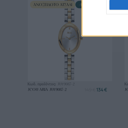
ΑΝΟΞΕΊΔΩΤΟ ΑΤΣΆΛΙ
-10%
ΑΓΟΡΑ ΤΩΡΑ
Κωδ. προϊόντος:
JU19087-2
Κ
149
€
134
€
JCOU ARIA JU19087-2
J