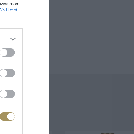
 downstream
B’s List of
άζουν