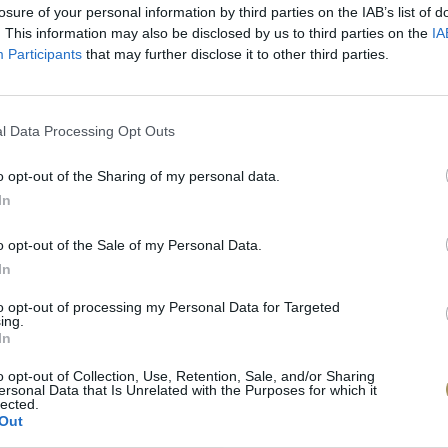
losure of your personal information by third parties on the IAB’s list of
. This information may also be disclosed by us to third parties on the
IA
Participants
that may further disclose it to other third parties.
l Data Processing Opt Outs
o opt-out of the Sharing of my personal data.
In
o opt-out of the Sale of my Personal Data.
In
to opt-out of processing my Personal Data for Targeted
πιλογές Που Ταιρι
ing.
In
o opt-out of Collection, Use, Retention, Sale, and/or Sharing
τερο! Εδώ θα βρείτε τις κορυφαίες
ersonal Data that Is Unrelated with the Purposes for which it
lected.
 και την εξαιρετική τους ποιότητα.
Out