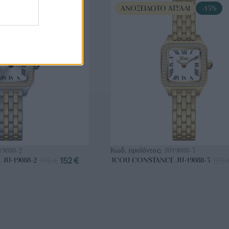
ΤΣΆΛΙ
-15%
ΑΝΟΞΕΊΔΩΤΟ ΑΤΣΆΛΙ
-15%
ΟΡΑ ΤΩΡΑ
ΑΓΟΡΑ ΤΩΡΑ
19088-2
Κωδ. προϊόντος:
JU19088-3
179
€
152
€
179
JU-19088-2
JCOU CONSTANCE JU-19088-3