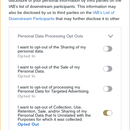
disclosure of your personal information by third parties on the
IAB’s list of downstream participants. This information may
also be disclosed by us to third parties on the
IAB’s List of
Downstream Participants
that may further disclose it to other
third parties.
Personal Data Processing Opt Outs
I want to opt-out of the Sharing of my
personal data.
Opted In
JCOU ARIA JU19087-2
JCOU CO
149
€
134
€
149
€
1
I want to opt-out of the Sale of my
Personal Data.
Opted In
I want to opt-out of processing my
Personal Data for Targeted Advertising.
Opted In
I want to opt-out of Collection, Use,
Retention, Sale, and/or Sharing of my
Personal Data that Is Unrelated with the
Purposes for which it was collected.
Opted Out