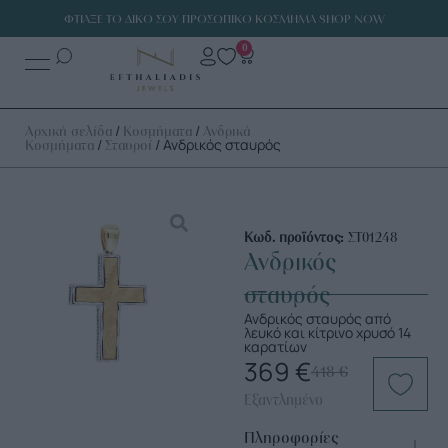
ΦΤΙΑΞΕ ΤΟ ΔΙΚΟ ΣΟΥ ΠΡΟΣΩΠΙΚΟ ΚΟΣΜΗΜΑ SHOP NOW
0
/
/
Αρχική σελίδα
Κοσμήματα
Ανδρικά
/
/ Ανδρικός σταυρός
Κοσμήματα
Σταυροί
Κωδ. προϊόντος:
ΣΤ01248
Ανδρικός
σταυρός
Ανδρικός σταυρός από
λευκό και κίτρινο χρυσό 14
καρατίων
369
€
418
€
Εξαντλημένο
Πληροφορίες