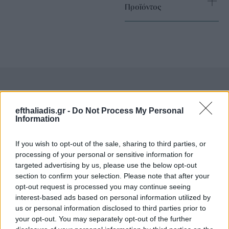
Προϊόντος
Επιλογές Που Ταιριάζουν
efthaliadis.gr -
Do Not Process My Personal
Information
Ανακαλύψτε τα κοσμήματα που αγαπήθηκαν περισσότερο!
Εδώ θα βρείτε τις κορυφαίες επιλογές που ξεχωρίζουν για
If you wish to opt-out of the sale, sharing to third parties, or
το μοναδικό τους στυλ και την εξαιρετική τους ποιότητα.
processing of your personal or sensitive information for
targeted advertising by us, please use the below opt-out
section to confirm your selection. Please note that after your
ΑΝΟΞΕΊΔΩΤΟ ΑΤΣΆΛΙ
-10%
ΑΝΟΞΕΊ
opt-out request is processed you may continue seeing
interest-based ads based on personal information utilized by
us or personal information disclosed to third parties prior to
your opt-out. You may separately opt-out of the further