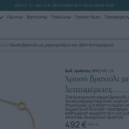
ΦΤΙΑΞΕ ΤΟ ΔΙΚΟ ΣΟΥ ΠΡΟΣΩΠΙΚΟ ΚΟΣΜΗΜΑ SHOP NOW
Γάμος
Βάπτιση
Ρολόγια
Forever Yours
Προσφορές
/ Χρυσό βραχιόλι με μαργαριτάρια και οβάλ λεπτομέρειες
όλια
Κωδ. προϊόντος:
ΒΡ021483-29
Χρυσό βραχιόλι με
λεπτομέρειες
Ένα διαχρονικά κομψό βραχιόλι
λευκά μαργαριτάρια και γυαλιστ
δημιουργεί μία εκλεπτυσμένη ισ
συμμετρική διάταξη προσφέρει δ
καθημερινή κομψότητα ή για μια
αποπνέει διαχρονική φινέτσα.
492
€
547
€