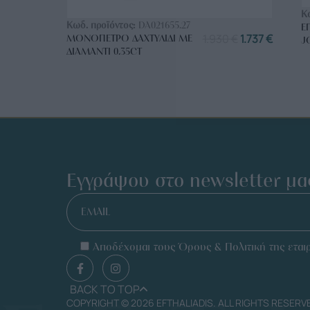
ΑΓΟΡΑ ΤΩΡΑ
Κ
Κωδ. προϊόντος:
DA021655.27
Ε
1.930
€
1.737
€
ΜΟΝΌΠΕΤΡΟ ΔΑΧΤΥΛΊΔΙ ΜΕ
J
ΔΙΑΜΆΝΤΙ 0.35CT
Εγγράψου στο newsletter μα
EMAIL
Αποδέχομαι τους Όρους & Πολιτική της εταιρ
BACK TO TOP
COPYRIGHT © 2026 EFTHALIADIS. ALL RIGHTS RESERV