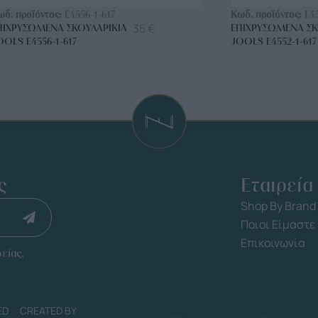
ωδ. προϊόντος:
E4556-1-617
Κωδ. προϊόντος:
E4
35
€
ΠΙΧΡΥΣΩΜΈΝΑ ΣΚΟΥΛΑΡΊΚΙΑ
ΕΠΙΧΡΥΣΩΜΈΝΑ ΣΚ
OOLS E4556-1-617
JOOLS E4552-1-617
ς
Εταιρεία
Shop By Brand
Ποιοι Είμαστε
Επικοινωνία
είας.
ED
CREATED BY