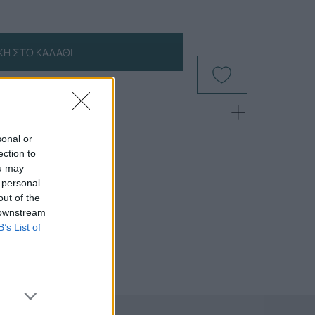
Η ΣΤΟ ΚΑΛΆΘΙ
sonal or
ection to
ou may
 personal
out of the
 downstream
B’s List of