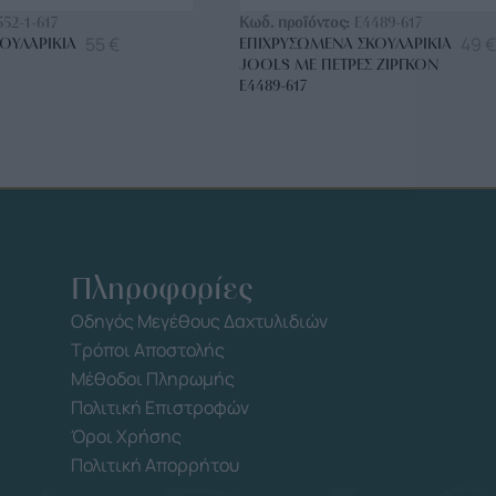
552-1-617
Κωδ. προϊόντος:
E4489-617
55
€
49
€
ΟΥΛΑΡΊΚΙΑ
ΕΠΙΧΡΥΣΩΜΈΝΑ ΣΚΟΥΛΑΡΊΚΙΑ
JOOLS ΜΕ ΠΈΤΡΕΣ ΖΙΡΓΚΌΝ
E4489-617
Πληροφορίες
Οδηγός Μεγέθους Δαχτυλιδιών
Τρόποι Αποστολής
Μέθοδοι Πληρωμής
Πολιτική Επιστροφών
Όροι Χρήσης
Πολιτική Απορρήτου