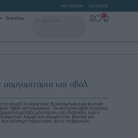
INSTAGRAM
FACEBOOK
0
Brands
 μαργαριτάρια και οβάλ
 από χρυσό 14 καρατίων, διακοσμημένο με φυσικά
ερές οβάλ λεπτομέρειες. Το κεντρικό οβάλ στοιχείο
ορροπία μεταξύ μοντέρνου και κλασικού, ενώ η
ιακριτική λάμψη και κομψότητα. Ιδανικό για
 πιο επίσημη περίσταση, αυτό το βραχιόλι