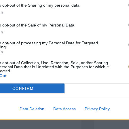
o opt-out of the Sharing of my personal data.
In
πιλογές Που Ταιρι
o opt-out of the Sale of my Personal Data.
In
τερο! Εδώ θα βρείτε τις κορυφαίες
 και την εξαιρετική τους ποιότητα.
to opt-out of processing my Personal Data for Targeted
ing.
In
BRASS
BRASS
o opt-out of Collection, Use, Retention, Sale, and/or Sharing
ersonal Data that Is Unrelated with the Purposes for which it
lected.
Out
CONFIRM
Data Deletion
Data Access
Privacy Policy
ΑΓΟΡΑ ΤΩΡΑ
ΑΓ