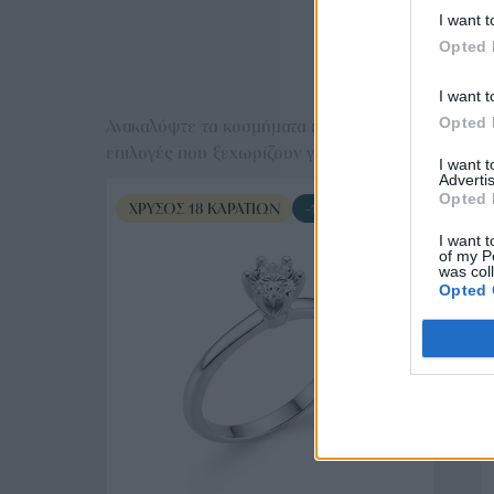
I want t
Opted 
Ε
I want t
Opted 
Ανακαλύψτε τα κοσμήματα που αγαπήθηκαν περισσό
επιλογές που ξεχωρίζουν για το μοναδικό τους στυλ
I want 
Advertis
Opted 
ΧΡΥΣΌΣ 18 ΚΑΡΑΤΊΩΝ
-10%
I want t
of my P
was col
Opted 