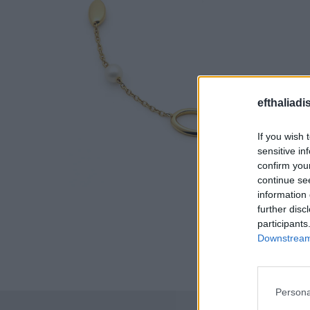
efthaliadi
If you wish 
sensitive in
confirm you
continue se
information 
further disc
participants
Downstream 
Persona