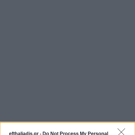
efthaliadis.gr -
Do Not Process My Personal