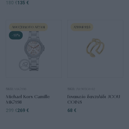
180
€
135
€
ΑΝΟΞΕΊΔΩΤΟ ΑΤΣΆΛΙ
ΑΣΉΜΙ 925
-10%
SKU:
MK7198
SKU:
JW905G0-02
Michael Kors Camille
Γυναικείο δαχτυλίδι JCOU
MK7198
COINS
299
€
269
€
68
€