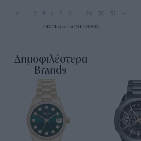
3
…
←
1
2
4
5
6
29
30
31
→
ΒΛΕΠΕΤΕ
12
από τα
373
ΠΡΟΙΟΝΤΑ
Δημοφιλέστερα
Brands