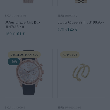
SKU:
JU17145-10
SKU:
JU19038-7
JCou Grace Gift Box
JCou Queen’s II JU19038-7
JU17145-10
179
€
125
€
169
€
101
€
ΑΝΟΞΕΊΔΩΤΟ ΑΤΣΆΛΙ
ΑΣΉΜΙ 925
-40%
SKU:
JU16059-3
SKU:
JW900G0-03