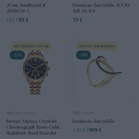
JCou Southcast II
Γυναικείο δαχτυλίδι JCOU
JU16059-3
THE DOTS
155
€
93
€
73
€
ΑΝΟΞΕΊΔΩΤΟ ΑΤΣΆΛΙ
ΧΡΥΣΌΣ 14 ΚΑΡΑΤΊΩΝ
-25%
-10%
SKU:
2013212211.6
SKU:
ΔΑ01207
Breeze Myrina Crystals
Γυναικείο δαχτυλίδι
Chronograph Rose Gold
1.010
€
909
€
Stainless Steel Bracelet