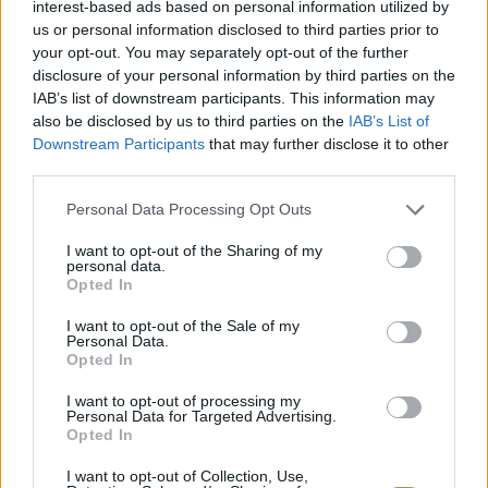
interest-based ads based on personal information utilized by
ΑΝΟΞΕΊΔΩΤΟ ΑΤΣΆΛΙ
-10%
ΑΝΟΞΕΊ
us or personal information disclosed to third parties prior to
your opt-out. You may separately opt-out of the further
disclosure of your personal information by third parties on the
IAB’s list of downstream participants. This information may
also be disclosed by us to third parties on the
IAB’s List of
Downstream Participants
that may further disclose it to other
third parties.
Personal Data Processing Opt Outs
I want to opt-out of the Sharing of my
personal data.
Opted In
I want to opt-out of the Sale of my
Personal Data.
JCOU ARIA JU19087-2
JCOU CO
Opted In
149
€
134
€
149
€
1
I want to opt-out of processing my
Personal Data for Targeted Advertising.
Opted In
I want to opt-out of Collection, Use,