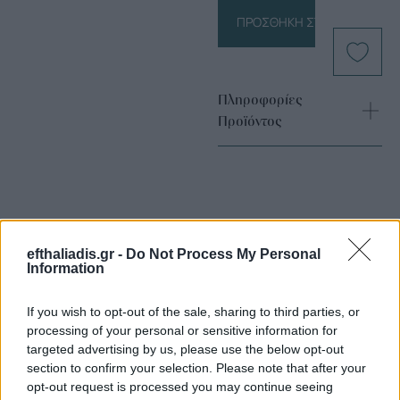
ΠΡΟΣΘΉΚΗ ΣΤΟ ΚΑΛΆΘΙ
Πληροφορίες
Προϊόντος
efthaliadis.gr -
Do Not Process My Personal
Information
Επιλογές Που Ταιριάζουν
If you wish to opt-out of the sale, sharing to third parties, or
Ανακαλύψτε τα κοσμήματα που αγαπήθηκαν περισσότερο!
processing of your personal or sensitive information for
targeted advertising by us, please use the below opt-out
Εδώ θα βρείτε τις κορυφαίες επιλογές που ξεχωρίζουν για
section to confirm your selection. Please note that after your
το μοναδικό τους στυλ και την εξαιρετική τους ποιότητα.
opt-out request is processed you may continue seeing