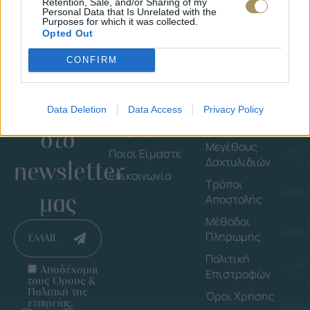
Retention, Sale, and/or Sharing of my
Personal Data that Is Unrelated with the
Purposes for which it was collected.
Opted Out
CONFIRM
Εγγράψου
Εταιρεία
Πληροφορ
Data Deletion
Data Access
Privacy Policy
στο
Shop By Brand
Οδηγός
Μεγέθους
Ποιοι Είμαστε
Δαχτυλιδιών
newsletter
Επικοινωνία
Τρόποι
μας
Αποστολής
Μέθοδοι
Πληρωμής
EMAIL
Πολιτική
Αποδέχομαι
Επιστροφών
τους Όρους &
Πολιτική της
Όροι Χρήσης
εταιρείας.