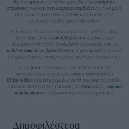
Κρίκοι χρυσοί
σε πλήθος μεγεθών,
σκουλαρίκια
σταγόνες
αλλά και
σκουλαρίκια καρδιά
είναι λίγα μόνο
από τα σχέδια που θα αναβαθμίσουν κάθε σας
εμφάνιση, καθημερινή ή βραδινή.
Αν ψάχνετε δώρο για τη σύντροφο, τη μητέρα ή μια
φίλη σας, τότε τα
σκουλαρίκια
αποτελούν μια
εξαιρετική επιλογή. Συνδυάστε τις αγορές σας με
και
βραχιόλια
και δημιουργήστε το δικό
κολιέ γυναικεία
σας μοναδικό σετ κοσμημάτων που θα εντυπωσιάσει.
Με έμφαση στην κορυφαία ποιότητα και τις
ανταγωνιστικές τιμές, στο
κοσμηματοπωλείο
Efthaliadis
θα βρείτε ακριβώς αυτό που σας ταιριάζει,
αλλά και εκατοντάδες επιλογές σε
ανδρικά
και
παιδικά
για κάθε αγαπημένο σας πρόσωπο.
σκουλαρίκια
Δημοφιλέστερα