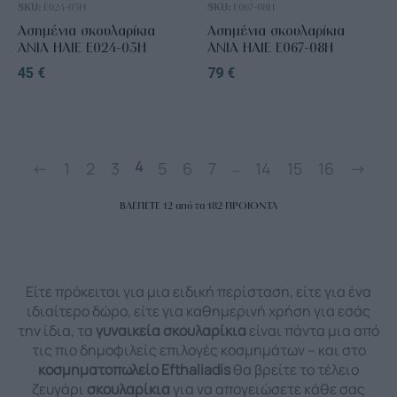
SKU:
E024-03H
SKU:
E067-08H
Ασημένια σκουλαρίκια
Ασημένια σκουλαρίκια
ANIA HAIE E024-03H
ANIA HAIE E067-08H
45
€
79
€
4
…
←
1
2
3
5
6
7
14
15
16
→
ΒΛΕΠΕΤΕ
12
από τα
182
ΠΡΟΙΟΝΤΑ
Είτε πρόκειται για μια ειδική περίσταση, είτε για ένα
ιδιαίτερο δώρο, είτε για καθημερινή χρήση για εσάς
την ίδια, τα
γυναικεία σκουλαρίκια
είναι πάντα μια από
τις πιο δημοφιλείς επιλογές κοσμημάτων – και στο
κοσμηματοπωλείο Efthaliadis
θα βρείτε το τέλειο
ζευγάρι
σκουλαρίκια
για να απογειώσετε κάθε σας