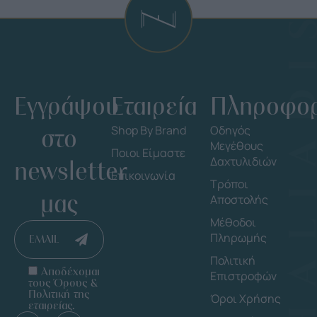
Εγγράψου
Εταιρεία
Πληροφορ
στο
Shop By Brand
Οδηγός
Μεγέθους
Ποιοι Είμαστε
Δαχτυλιδιών
newsletter
Επικοινωνία
Τρόποι
μας
Αποστολής
Μέθοδοι
Πληρωμής
EMAIL
Πολιτική
Αποδέχομαι
Επιστροφών
τους Όρους &
Πολιτική της
Όροι Χρήσης
εταιρείας.