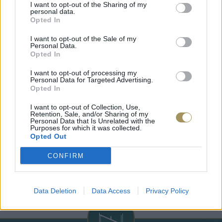
I want to opt-out of the Sharing of my
personal data.
Opted In
I want to opt-out of the Sale of my
Personal Data.
Opted In
I want to opt-out of processing my
Personal Data for Targeted Advertising.
Opted In
I want to opt-out of Collection, Use,
Retention, Sale, and/or Sharing of my
Personal Data that Is Unrelated with the
Purposes for which it was collected.
Opted Out
ΕΠΙΧΡΥΣ
ΜΟΝΌΠΕΤΡΟ ΔΑΧΤΥΛΊΔΙ ΜΕ
JOOLS E4
CONFIRM
ΔΙΑΜΆΝΤΙ 0.35CT
35
€
1.930
€
1.737
€
Data Deletion
Data Access
Privacy Policy