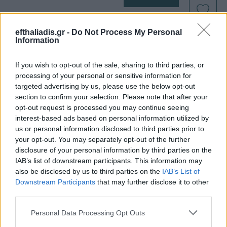
efthaliadis.gr -
Do Not Process My Personal
Πληροφορίες
Information
Προϊόντος
If you wish to opt-out of the sale, sharing to third parties, or
processing of your personal or sensitive information for
targeted advertising by us, please use the below opt-out
section to confirm your selection. Please note that after your
opt-out request is processed you may continue seeing
interest-based ads based on personal information utilized by
us or personal information disclosed to third parties prior to
your opt-out. You may separately opt-out of the further
Επιλογές Που Ταιριάζουν
disclosure of your personal information by third parties on the
IAB’s list of downstream participants. This information may
Ανακαλύψτε τα κοσμήματα που αγαπήθηκαν περισσότερο!
also be disclosed by us to third parties on the
IAB’s List of
Εδώ θα βρείτε τις κορυφαίες επιλογές που ξεχωρίζουν για
Downstream Participants
that may further disclose it to other
το μοναδικό τους στυλ και την εξαιρετική τους ποιότητα.
third parties.
Personal Data Processing Opt Outs
ΧΡΥΣΌΣ 18 ΚΑΡΑΤΊΩΝ
-10%
BRASS