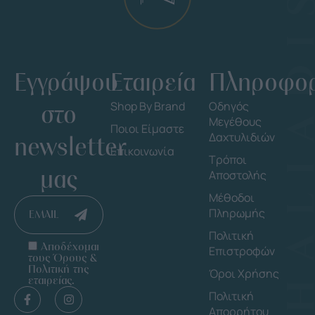
Εγγράψου
Εταιρεία
Πληροφορ
στο
Shop By Brand
Οδηγός
Μεγέθους
Ποιοι Είμαστε
Δαχτυλιδιών
newsletter
Επικοινωνία
Τρόποι
μας
Αποστολής
Μέθοδοι
Πληρωμής
EMAIL
Πολιτική
Αποδέχομαι
Επιστροφών
τους Όρους &
Πολιτική της
Όροι Χρήσης
εταιρείας.
Πολιτική
Απορρήτου