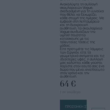
Ανακαλύψτε τη συλλογή
σκουλαρικιών Vogue,
σχεδιασμένη για τη γυναίκα
που θέλει να ξεχωρίζει
κάθε στιγμή της ημέρας. Με
έμφαση στη λεπτομέρεια
και τη διαχρονική
αισθητική, τα σκουλαρίκια
Vogue συνδυάζουν την
υψηλή ποιότητα
κατασκευής με τις
τελευταίες τάσεις της
μόδας.
Είτε προτιμάτε τις λάμψεις
των ζιργκόν, είτε τα
γεωμετρικά σχήματα και τις
ιδιαίτερες υφές, η συλλογή
μας καλύπτει κάθε γούστο.
Χαρίστε στον εαυτό σας ένα
δώρο που μένει αναλλοίωτο
στον χρόνο και την
αισθητική.
64
€
1 σε απόθεμα
ΠΡΟΣΘΉΚΗ ΣΤΟ ΚΑΛΆΘΙ