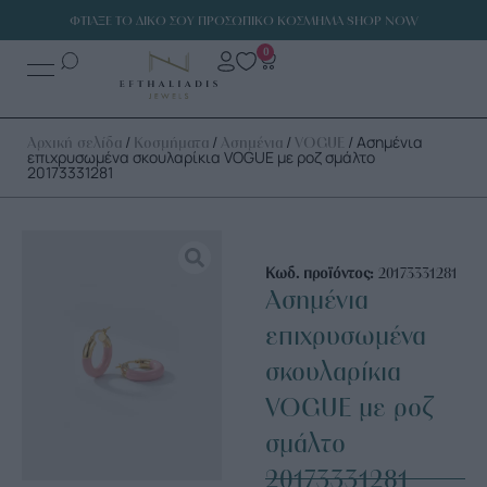
ΦΤΙΑΞΕ ΤΟ ΔΙΚΟ ΣΟΥ ΠΡΟΣΩΠΙΚΟ ΚΟΣΜΗΜΑ SHOP NOW
0
/
/
/
/ Ασημένια
Αρχική σελίδα
Κοσμήματα
Ασημένια
VOGUE
επιχρυσωμένα σκουλαρίκια VOGUE με ροζ σμάλτο
20173331281
Κωδ. προϊόντος:
20173331281
Ασημένια
επιχρυσωμένα
σκουλαρίκια
VOGUE με ροζ
σμάλτο
20173331281