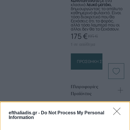
Κωνσταντινάτο
με ένα
κλασικό
λευκό ματάκι
,
δημιουργώντας το απόλυτο
καθημερινό φυλαχτό. Είναι
τόσο διακριτικό που θα
ξεχάσεις ότι το φοράς,
αλλά τόσο λαμπερό που οι
άλλοι δεν θα το ξεχάσουν.
175
€
195
€
1 σε απόθεμα
ΠΡΟΣΘΉΚΗ ΣΤΟ ΚΑΛΆΘΙ
Πληροφορίες
Προϊόντος
efthaliadis.gr -
Do Not Process My Personal
Information