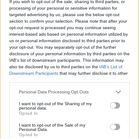
If you wish to opt-out of the sale, sharing to third parties, or
processing of your personal or sensitive information for
targeted advertising by us, please use the below opt-out
Επιλογές Που Ταιριάζουν
section to confirm your selection. Please note that after your
opt-out request is processed you may continue seeing
Ανακαλύψτε τα κοσμήματα που αγαπήθηκαν περισσότερο!
interest-based ads based on personal information utilized by
us or personal information disclosed to third parties prior to
Εδώ θα βρείτε τις κορυφαίες επιλογές που ξεχωρίζουν για
your opt-out. You may separately opt-out of the further
το μοναδικό τους στυλ και την εξαιρετική τους ποιότητα.
disclosure of your personal information by third parties on the
IAB’s list of downstream participants. This information may
ΧΡΥΣΌΣ 18 ΚΑΡΑΤΊΩΝ
-10%
BRASS
also be disclosed by us to third parties on the
IAB’s List of
Downstream Participants
that may further disclose it to other
third parties.
Personal Data Processing Opt Outs
I want to opt-out of the Sharing of my
personal data.
Opted In
I want to opt-out of the Sale of my
Personal Data.
Opted In