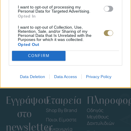
I want to opt-out of processing my
Personal Data for Targeted Advertising.
Opted In
ΕΠΙΧΡΥΣ
ΜΟΝΌΠΕΤΡΟ ΔΑΧΤΥΛΊΔΙ ΜΕ
JOOLS E4
I want to opt-out of Collection, Use,
ΔΙΑΜΆΝΤΙ 0.35CT
35
€
Retention, Sale, and/or Sharing of my
Personal Data that Is Unrelated with the
1.930
€
1.737
€
Purposes for which it was collected.
Opted Out
CONFIRM
Data Deletion
Data Access
Privacy Policy
Εγγράψου
Εταιρεία
Πληροφορ
στο
Shop By Brand
Οδηγός
Μεγέθους
Ποιοι Είμαστε
Δαχτυλιδιών
newsletter
Επικοινωνία