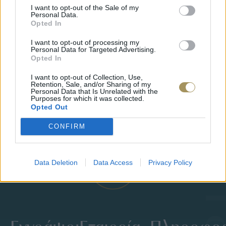
I want to opt-out of the Sale of my
Personal Data.
Opted In
I want to opt-out of processing my
Personal Data for Targeted Advertising.
Opted In
I want to opt-out of Collection, Use,
Retention, Sale, and/or Sharing of my
ΕΠΙΧΡΥΣ
Personal Data that Is Unrelated with the
ΜΟΝΌΠΕΤΡΟ ΔΑΧΤΥΛΊΔΙ ΜΕ
Purposes for which it was collected.
JOOLS E4
Opted Out
ΔΙΑΜΆΝΤΙ 0.35CT
35
€
1.930
€
1.737
€
CONFIRM
Data Deletion
Data Access
Privacy Policy