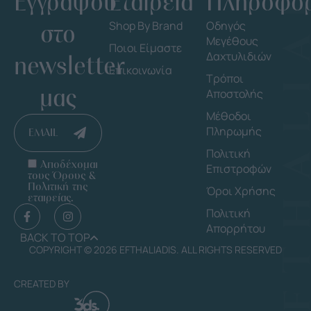
Εγγράψου
Εταιρεία
Πληροφορ
στο
Shop By Brand
Οδηγός
Μεγέθους
Ποιοι Είμαστε
Δαχτυλιδιών
newsletter
Επικοινωνία
Τρόποι
μας
Αποστολής
Μέθοδοι
Πληρωμής
EMAIL
Πολιτική
Αποδέχομαι
Επιστροφών
τους Όρους &
Πολιτική της
Όροι Χρήσης
εταιρείας.
Πολιτική
Απορρήτου
BACK TO TOP
COPYRIGHT © 2026 EFTHALIADIS. ALL RIGHTS RESERVED
CREATED BY