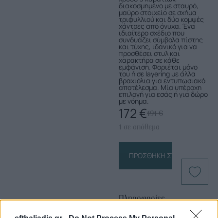
διακοσμημένο με σταυρό,
μαύρο στοιχείο σε σχήμα
τριφυλλιού και δύο κομψές
χάντρες από όνυχα. Ένα
ιδιαίτερο σχέδιο που
συνδυάζει σύμβολα πίστης
και τύχης, ιδανικό για να
προσθέσει στυλ και
χαρακτήρα σε κάθε
εμφάνιση. Φοριέται μόνο
του ή σε layering με άλλα
βραχιόλια για εντυπωσιακό
αποτέλεσμα. Μία υπέροχη
επιλογή για εσάς ή για δώρο
με νόημα.
172
€
191
€
1 σε απόθεμα
ΠΡΟΣΘΉΚΗ ΣΤΟ ΚΑΛΆΘΙ
Πληροφορίες
Προϊόντος