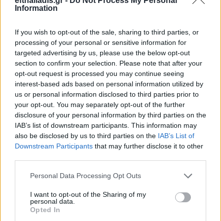
efthaliadis.gr -
Do Not Process My Personal
Information
If you wish to opt-out of the sale, sharing to third parties, or
processing of your personal or sensitive information for
targeted advertising by us, please use the below opt-out
section to confirm your selection. Please note that after your
opt-out request is processed you may continue seeing
interest-based ads based on personal information utilized by
Επιλογές Που Ταιριάζουν
us or personal information disclosed to third parties prior to
your opt-out. You may separately opt-out of the further
Ανακαλύψτε τα κοσμήματα που αγαπήθηκαν περισσότερο!
disclosure of your personal information by third parties on the
Εδώ θα βρείτε τις κορυφαίες επιλογές που ξεχωρίζουν για
IAB’s list of downstream participants. This information may
το μοναδικό τους στυλ και την εξαιρετική τους ποιότητα.
also be disclosed by us to third parties on the
IAB’s List of
Downstream Participants
that may further disclose it to other
ΧΡΥΣΌΣ 18 ΚΑΡΑΤΊΩΝ
-10%
BRASS
third parties.
Personal Data Processing Opt Outs
I want to opt-out of the Sharing of my
personal data.
Opted In