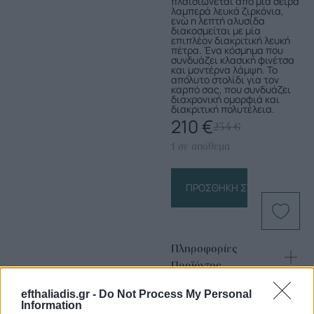
πλαισιώνεται από μια σειρά
λαμπερά λευκά ζιρκόνια,
ενώ η λεπτή αλυσίδα
διακοσμείται με μία
επιπλέον διακριτική λευκή
πέτρα. Ένα κόσμημα που
συνδυάζει κλασική φινέτσα
και μοντέρνα λάμψη. Το
απόλυτο στολίδι για τον
καρπό σας, που συνδυάζει
διαχρονική ομορφιά και
διακριτική πολυτέλεια.
210
€
234
€
1 σε απόθεμα
ΠΡΟΣΘΉΚΗ ΣΤΟ ΚΑΛΆΘΙ
Πληροφορίες
Προϊόντος
efthaliadis.gr -
Do Not Process My Personal
Information