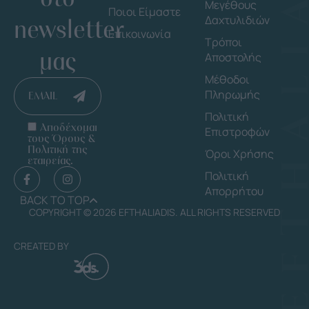
Μεγέθους
Ποιοι Είμαστε
Δαχτυλιδιών
newsletter
Επικοινωνία
Τρόποι
μας
Αποστολής
Μέθοδοι
Πληρωμής
EMAIL
Πολιτική
Αποδέχομαι
Επιστροφών
τους Όρους &
Πολιτική της
Όροι Χρήσης
εταιρείας.
Πολιτική
Απορρήτου
BACK TO TOP
COPYRIGHT © 2026 EFTHALIADIS. ALL RIGHTS RESERVED
CREATED BY