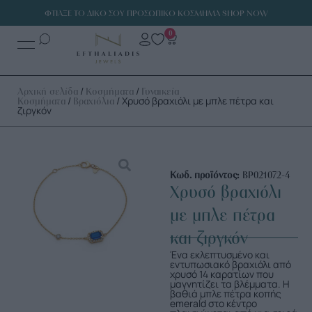
ΦΤΙΑΞΕ ΤΟ ΔΙΚΟ ΣΟΥ ΠΡΟΣΩΠΙΚΟ ΚΟΣΜΗΜΑ SHOP NOW
0
/
/
Αρχική σελίδα
Κοσμήματα
Γυναικεία
/
/ Χρυσό βραχιόλι με μπλε πέτρα και
Κοσμήματα
Βραχιόλια
ζιργκόν
Κωδ. προϊόντος:
ΒΡ021072-4
Χρυσό βραχιόλι
με μπλε πέτρα
και ζιργκόν
Ένα εκλεπτυσμένο και
εντυπωσιακό βραχιόλι από
χρυσό 14 καρατίων που
μαγνητίζει τα βλέμματα. Η
βαθιά μπλε πέτρα κοπής
emerald στο κέντρο