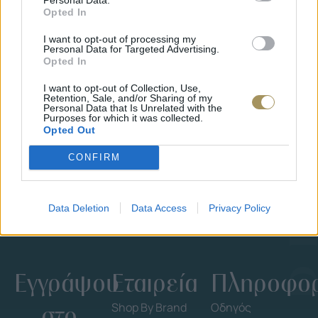
Opted In
I want to opt-out of processing my
Personal Data for Targeted Advertising.
Opted In
I want to opt-out of Collection, Use,
ΕΠΙΧΡΥΣ
Retention, Sale, and/or Sharing of my
ΜΟΝΌΠΕΤΡΟ ΔΑΧΤΥΛΊΔΙ ΜΕ
JOOLS E4
Personal Data that Is Unrelated with the
ΔΙΑΜΆΝΤΙ 0.35CT
35
€
Purposes for which it was collected.
1.930
€
1.737
€
Opted Out
CONFIRM
Data Deletion
Data Access
Privacy Policy
Εγγράψου
Εταιρεία
Πληροφορ
στο
Shop By Brand
Οδηγός