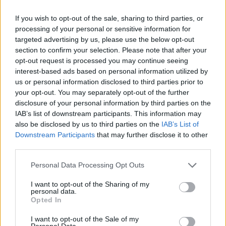
If you wish to opt-out of the sale, sharing to third parties, or
processing of your personal or sensitive information for
targeted advertising by us, please use the below opt-out
section to confirm your selection. Please note that after your
opt-out request is processed you may continue seeing
Επιλογές Που Ταιριάζουν
interest-based ads based on personal information utilized by
us or personal information disclosed to third parties prior to
Ανακαλύψτε τα κοσμήματα που αγαπήθηκαν περισσότερο!
your opt-out. You may separately opt-out of the further
Εδώ θα βρείτε τις κορυφαίες επιλογές που ξεχωρίζουν για
disclosure of your personal information by third parties on the
το μοναδικό τους στυλ και την εξαιρετική τους ποιότητα.
IAB’s list of downstream participants. This information may
also be disclosed by us to third parties on the
IAB’s List of
ΧΡΥΣΌΣ 18 ΚΑΡΑΤΊΩΝ
-10%
BRASS
Downstream Participants
that may further disclose it to other
third parties.
Personal Data Processing Opt Outs
I want to opt-out of the Sharing of my
personal data.
Opted In
I want to opt-out of the Sale of my
Personal Data.