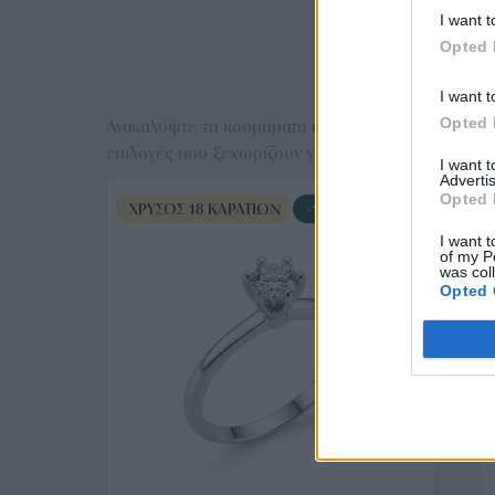
I want t
Opted 
Ε
I want t
Opted 
Ανακαλύψτε τα κοσμήματα που αγαπήθηκαν περισσό
επιλογές που ξεχωρίζουν για το μοναδικό τους στυλ
I want 
Advertis
Opted 
ΧΡΥΣΌΣ 18 ΚΑΡΑΤΊΩΝ
-10%
I want t
of my P
was col
Opted 