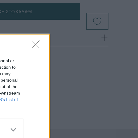
Η ΣΤΟ ΚΑΛΆΘΙ
sonal or
ection to
ou may
 personal
out of the
 downstream
B’s List of