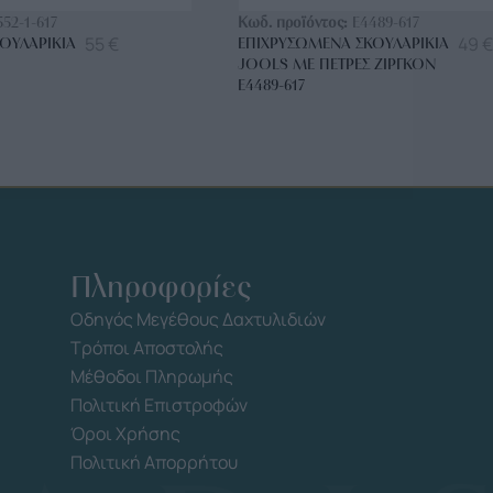
552-1-617
Κωδ. προϊόντος:
E4489-617
55
€
49
€
ΟΥΛΑΡΊΚΙΑ
ΕΠΙΧΡΥΣΩΜΈΝΑ ΣΚΟΥΛΑΡΊΚΙΑ
JOOLS ΜΕ ΠΈΤΡΕΣ ΖΙΡΓΚΌΝ
E4489-617
Πληροφορίες
Οδηγός Μεγέθους Δαχτυλιδιών
Τρόποι Αποστολής
Μέθοδοι Πληρωμής
Πολιτική Επιστροφών
Όροι Χρήσης
Πολιτική Απορρήτου