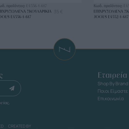
ωδ. προϊόντος:
E4556-1-617
Κωδ. προϊόντος:
E4
35
€
ΠΙΧΡΥΣΩΜΈΝΑ ΣΚΟΥΛΑΡΊΚΙΑ
ΕΠΙΧΡΥΣΩΜΈΝΑ ΣΚ
OOLS E4556-1-617
JOOLS E4552-1-617
ς
Εταιρεία
Shop By Brand
Ποιοι Είμαστε
Επικοινωνία
είας.
ED
CREATED BY