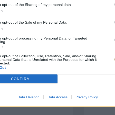
o opt-out of the Sharing of my personal data.
In
πιλογές Που Ταιρι
o opt-out of the Sale of my Personal Data.
In
τερο! Εδώ θα βρείτε τις κορυφαίες
 και την εξαιρετική τους ποιότητα.
to opt-out of processing my Personal Data for Targeted
ing.
In
BRASS
BRASS
o opt-out of Collection, Use, Retention, Sale, and/or Sharing
ersonal Data that Is Unrelated with the Purposes for which it
lected.
Out
CONFIRM
Data Deletion
Data Access
Privacy Policy
ΑΓΟΡΑ ΤΩΡΑ
ΑΓ