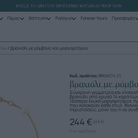
ΦΤΙΑΞΕ ΤΟ ΔΙΚΟ ΣΟΥ ΠΡΟΣΩΠΙΚΟ ΚΟΣΜΗΜΑ SHOP NOW
Γάμος
Βάπτιση
Ρολόγια
Forever Yours
Προσφορές
/ βραχιόλι με ρόμβους και μαργαριτάρια
όλια
Κωδ. προϊόντος:
ΒΡ020774-25
βραχιόλι με ρόμβο
Σύγχρονη γεωμετρία και κλασικ
βραχιόλι από χρυσό 14 καρατίων
τέσσερα λευκά μαργαριτάρια, π
που κολακεύει κάθε στυλ. Ιδανικ
περιστάσεις, μόνο του ή σε συν
244
€
271
€
1 σε απόθεμα