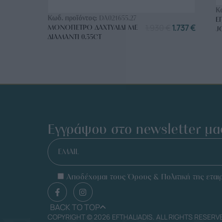
ΑΓΟΡΑ ΤΩΡΑ
Κ
Κωδ. προϊόντος:
DA021655.27
Ε
1.930
€
1.737
€
ΜΟΝΌΠΕΤΡΟ ΔΑΧΤΥΛΊΔΙ ΜΕ
J
ΔΙΑΜΆΝΤΙ 0.35CT
Εγγράψου στο newsletter μα
EMAIL
Αποδέχομαι τους Όρους & Πολιτική της εταιρ
BACK TO TOP
COPYRIGHT © 2026 EFTHALIADIS. ALL RIGHTS RESERV