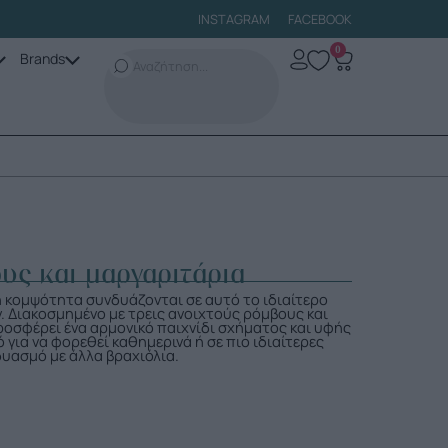
INSTAGRAM
FACEBOOK
0
Brands
υς και μαργαριτάρια
ή κομψότητα συνδυάζονται σε αυτό το ιδιαίτερο
. Διακοσμημένο με τρεις ανοιχτούς ρόμβους και
ροσφέρει ένα αρμονικό παιχνίδι σχήματος και υφής
ό για να φορεθεί καθημερινά ή σε πιο ιδιαίτερες
δυασμό με άλλα βραχιόλια.