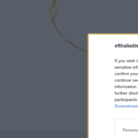
efthaliadi
If you wish 
sensitive in
confirm you
continue se
information 
further disc
participants
Downstream 
Persona