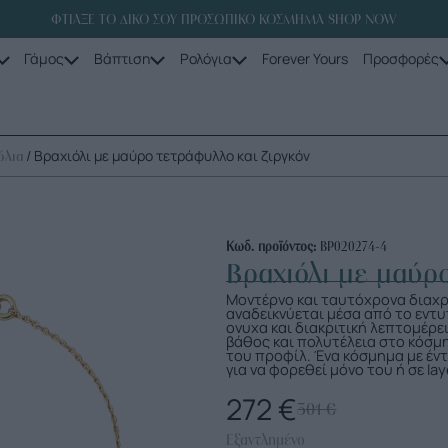
ΦΤΙΑΞΕ ΤΟ ΔΙΚΟ ΣΟΥ ΠΡΟΣΩΠΙΚΟ ΚΟΣΜΗΜΑ SHOP NOW
Γάμος
Βάπτιση
Ρολόγια
Forever Yours
Προσφορές
/ Βραχιόλι με μαύρο τετράφυλλο και ζιργκόν
όλια
Κωδ. προϊόντος:
ΒΡ020274-4
Βραχιόλι με μαύρ
Μοντέρνο και ταυτόχρονα διαχρ
αναδεικνύεται μέσα από το εντ
ονυχα και διακριτική λεπτομέρ
βάθος και πολυτέλεια στο κόσμη
του προφίλ. Ένα κόσμημα με έντ
για να φορεθεί μόνο του ή σε lay
272
€
301
€
Εξαντλημένο