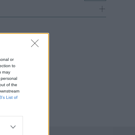
sonal or
ection to
ou may
 personal
out of the
 downstream
B’s List of