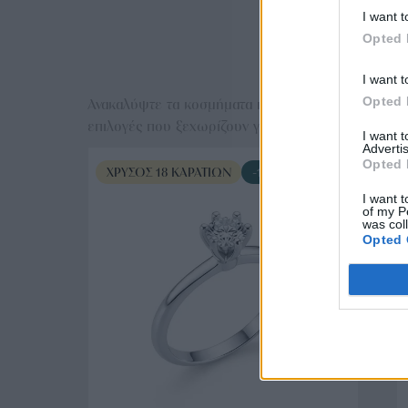
I want t
Opted 
Ε
I want t
Opted 
Ανακαλύψτε τα κοσμήματα που αγαπήθηκαν περισσό
επιλογές που ξεχωρίζουν για το μοναδικό τους στυλ
I want 
Advertis
Opted 
ΧΡΥΣΌΣ 18 ΚΑΡΑΤΊΩΝ
-10%
I want t
of my P
was col
Opted 