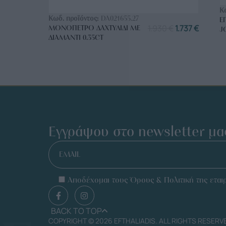
ΑΓΟΡΑ ΤΩΡΑ
Κ
Κωδ. προϊόντος:
DA021655.27
Ε
1.930
€
1.737
€
ΜΟΝΌΠΕΤΡΟ ΔΑΧΤΥΛΊΔΙ ΜΕ
J
ΔΙΑΜΆΝΤΙ 0.35CT
Εγγράψου στο newsletter μα
EMAIL
Αποδέχομαι τους Όρους & Πολιτική της εταιρ
BACK TO TOP
COPYRIGHT © 2026 EFTHALIADIS. ALL RIGHTS RESERV