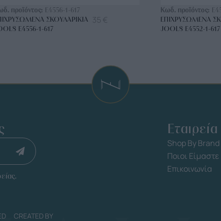
ωδ. προϊόντος:
E4556-1-617
Κωδ. προϊόντος:
E4
35
€
ΠΙΧΡΥΣΩΜΈΝΑ ΣΚΟΥΛΑΡΊΚΙΑ
ΕΠΙΧΡΥΣΩΜΈΝΑ ΣΚ
OOLS E4556-1-617
JOOLS E4552-1-617
ς
Εταιρεία
Shop By Brand
Ποιοι Είμαστε
Επικοινωνία
είας.
ED
CREATED BY