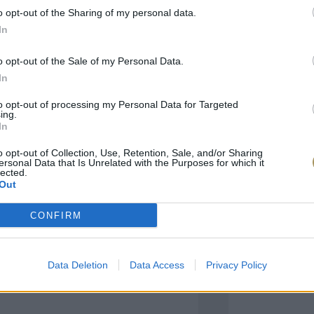
o opt-out of the Sharing of my personal data.
In
πιλογές Που Ταιρι
o opt-out of the Sale of my Personal Data.
In
τερο! Εδώ θα βρείτε τις κορυφαίες
 και την εξαιρετική τους ποιότητα.
to opt-out of processing my Personal Data for Targeted
ing.
In
BRASS
BRASS
o opt-out of Collection, Use, Retention, Sale, and/or Sharing
ersonal Data that Is Unrelated with the Purposes for which it
lected.
Out
CONFIRM
Data Deletion
Data Access
Privacy Policy
ΑΓΟΡΑ ΤΩΡΑ
ΑΓ