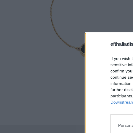
efthaliadi
If you wish 
sensitive in
confirm you
continue se
information 
further disc
participants
Downstream 
Persona