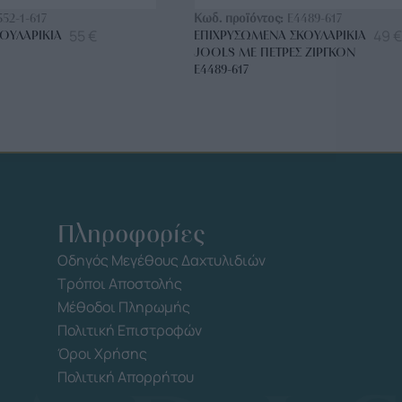
552-1-617
Κωδ. προϊόντος:
E4489-617
55
€
49
€
ΟΥΛΑΡΊΚΙΑ
ΕΠΙΧΡΥΣΩΜΈΝΑ ΣΚΟΥΛΑΡΊΚΙΑ
JOOLS ΜΕ ΠΈΤΡΕΣ ΖΙΡΓΚΌΝ
E4489-617
Πληροφορίες
Οδηγός Μεγέθους Δαχτυλιδιών
Τρόποι Αποστολής
Μέθοδοι Πληρωμής
Πολιτική Επιστροφών
Όροι Χρήσης
Πολιτική Απορρήτου