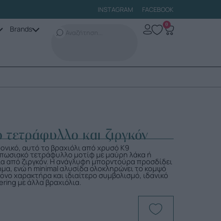
INSTAGRAM
FACEBOOK
0
Brands
ο τετράφυλλο και ζιργκόν
ονικό, αυτό το βραχιόλι από χρυσό Κ9
υπωσιακό τετράφυλλο μοτίφ με μαύρη λάκα ή
εια από ζιργκόν. Η ανάγλυφη μπορντούρα προσδίδει
μα, ενώ η minimal αλυσίδα ολοκληρώνει το κομψό
ονο χαρακτήρα και ιδιαίτερο συμβολισμό, ιδανικό
ering με άλλα βραχιόλια.