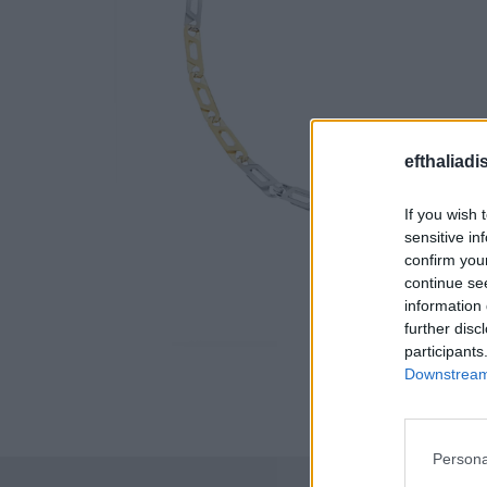
efthaliadi
If you wish 
sensitive in
confirm you
continue se
information 
further disc
participants
Downstream 
Persona