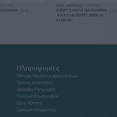
552-1-617
Κωδ. προϊόντος:
E4489-617
55
€
49
€
ΟΥΛΑΡΊΚΙΑ
ΕΠΙΧΡΥΣΩΜΈΝΑ ΣΚΟΥΛΑΡΊΚΙΑ
JOOLS ΜΕ ΠΈΤΡΕΣ ΖΙΡΓΚΌΝ
E4489-617
Πληροφορίες
Οδηγός Μεγέθους Δαχτυλιδιών
Τρόποι Αποστολής
Μέθοδοι Πληρωμής
Πολιτική Επιστροφών
Όροι Χρήσης
Πολιτική Απορρήτου