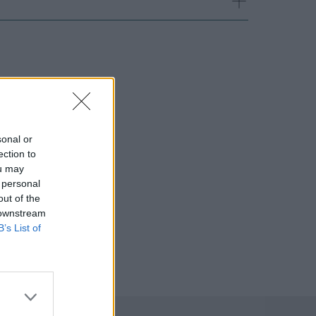
sonal or
ection to
ou may
 personal
out of the
 downstream
B’s List of