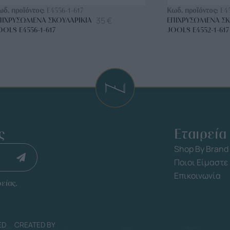
ωδ. προϊόντος:
E4556-1-617
Κωδ. προϊόντος:
E4
35
€
ΠΙΧΡΥΣΩΜΈΝΑ ΣΚΟΥΛΑΡΊΚΙΑ
ΕΠΙΧΡΥΣΩΜΈΝΑ ΣΚ
OOLS E4556-1-617
JOOLS E4552-1-617
ς
Εταιρεία
Shop By Brand
Ποιοι Είμαστε
Επικοινωνία
είας.
ED
CREATED BY