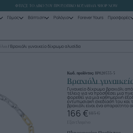
ΦΤΙΑΞΕ ΤΟ ΔΙΚΟ ΣΟΥ ΠΡΟΣΩΠΙΚΟ ΚΟΣΜΗΜΑ SHOP NOW
Γάμος
Βάπτιση
Ρολόγια
Forever Yours
Προσφορές
/ Βραχιόλι γυναικείο δίχρωμο αλυσίδα
όλια
Κωδ. προϊόντος:
ΒΡ020533-5
Βραχιόλι γυναικε
Γυναικείο δίχρωμο βραχιόλι από
τέλειο για να προσθέσει μια πιν
φορεθεί για μια καθημερινή έξοδ
εντυπωσιακή σχεδίασή του και 
βραχιόλι είναι ένα απαραίτητο 
166
€
185
€
Εξαντλημένο