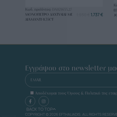
ΑΓΟΡΑ ΤΩΡΑ
Κ
Κωδ. προϊόντος:
DA021655.27
Ε
1.930
€
1.737
€
ΜΟΝΌΠΕΤΡΟ ΔΑΧΤΥΛΊΔΙ ΜΕ
J
ΔΙΑΜΆΝΤΙ 0.35CT
Εγγράψου στο newsletter μα
EMAIL
Αποδέχομαι τους Όρους & Πολιτική της εταιρ
BACK TO TOP
COPYRIGHT © 2026 EFTHALIADIS. ALL RIGHTS RESERV