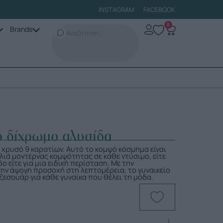
INSTAGRAM
FACEBOOK
0
Brands
ίο δίχρωμο αλυσίδα
 χρυσό 9 καρατίων. Αυτό το κομψό κόσμημα είναι
ελιά μοντέρνας κομψότητας σε κάθε ντύσιμο, είτε
ο είτε για μια ειδική περίσταση. Με την
την άψογη προσοχή στη λεπτομέρεια, το γυναικείο
αξεσουάρ για κάθε γυναίκα που θέλει τη μόδα.