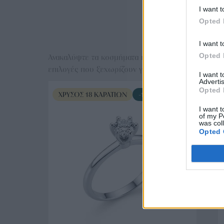
I want t
Opted 
Ε
I want t
Opted 
Ανακαλύψτε τα κοσμήματα που αγαπήθηκαν περισσό
επιλογές που ξεχωρίζουν για το μοναδικό τους στυλ
I want 
Advertis
Opted 
ΧΡΥΣΌΣ 18 ΚΑΡΑΤΊΩΝ
-10%
I want t
of my P
was col
Opted 