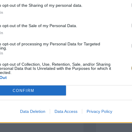
o opt-out of the Sharing of my personal data.
In
πιλογές Που Ταιρι
o opt-out of the Sale of my Personal Data.
In
τερο! Εδώ θα βρείτε τις κορυφαίες
 και την εξαιρετική τους ποιότητα.
to opt-out of processing my Personal Data for Targeted
ing.
In
BRASS
BRASS
o opt-out of Collection, Use, Retention, Sale, and/or Sharing
ersonal Data that Is Unrelated with the Purposes for which it
lected.
Out
CONFIRM
Data Deletion
Data Access
Privacy Policy
ΑΓΟΡΑ ΤΩΡΑ
ΑΓ