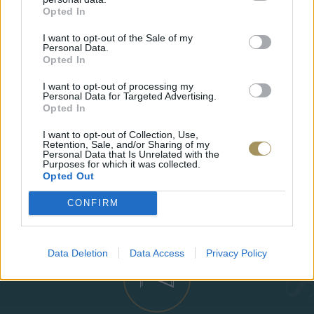
Opted In
I want to opt-out of the Sale of my
Personal Data.
Opted In
I want to opt-out of processing my
Personal Data for Targeted Advertising.
Opted In
I want to opt-out of Collection, Use,
Retention, Sale, and/or Sharing of my
Personal Data that Is Unrelated with the
Purposes for which it was collected.
ΕΠΙΧΡΥΣ
Opted Out
ΜΟΝΌΠΕΤΡΟ ΔΑΧΤΥΛΊΔΙ ΜΕ
JOOLS E4
ΔΙΑΜΆΝΤΙ 0.35CT
35
€
CONFIRM
1.930
€
1.737
€
Data Deletion
Data Access
Privacy Policy