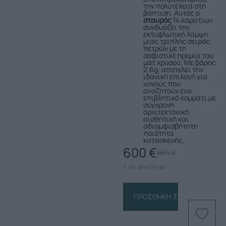
την πολυτέλεια στη
βάπτιση. Αυτός ο
σταυρός
14 καρατίων
συνδυάζει την
εκτυφλωτική λάμψη
μιας τριπλής σειράς
πετρών με τη
σοφιστικέ ηρεμία του
ματ χρυσού. Με βάρος
2,6g, αποτελεί την
ιδανική επιλογή για
νονούς που
αναζητούν ένα
επιβλητικό κομμάτι με
σύγχρονη
αρχιτεκτονική
αισθητική και
αδιαμφισβήτητη
ποιότητα
κατασκευής.
600
€
665
€
1 σε απόθεμα
ΠΡΟΣΘΉΚΗ ΣΤΟ ΚΑΛΆΘΙ