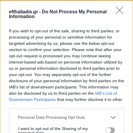
Πληροφορίες
efthaliadis.gr -
Do Not Process My Personal
Προϊόντος
Information
If you wish to opt-out of the sale, sharing to third parties, or
processing of your personal or sensitive information for
targeted advertising by us, please use the below opt-out
section to confirm your selection. Please note that after your
opt-out request is processed you may continue seeing
interest-based ads based on personal information utilized by
us or personal information disclosed to third parties prior to
Επιλογές Που Ταιριάζουν
your opt-out. You may separately opt-out of the further
disclosure of your personal information by third parties on the
Ανακαλύψτε τα κοσμήματα που αγαπήθηκαν περισσότερο!
IAB’s list of downstream participants. This information may
Εδώ θα βρείτε τις κορυφαίες επιλογές που ξεχωρίζουν για
also be disclosed by us to third parties on the
IAB’s List of
το μοναδικό τους στυλ και την εξαιρετική τους ποιότητα.
Downstream Participants
that may further disclose it to other
third parties.
ΧΡΥΣΌΣ 18 ΚΑΡΑΤΊΩΝ
-10%
BRASS
Personal Data Processing Opt Outs
I want to opt-out of the Sharing of my
personal data.