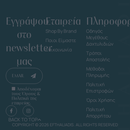
Εγγράψου
Εταιρεία
Πληροφορ
στο
Shop By Brand
Οδηγός
Μεγέθους
Ποιοι Είμαστε
Δαχτυλιδιών
newsletter
Επικοινωνία
Τρόποι
μας
Αποστολής
Μέθοδοι
Πληρωμής
EMAIL
Πολιτική
Αποδέχομαι
Επιστροφών
τους Όρους &
Πολιτική της
Όροι Χρήσης
εταιρείας.
Πολιτική
Απορρήτου
BACK TO TOP
COPYRIGHT © 2026 EFTHALIADIS. ALL RIGHTS RESERVED