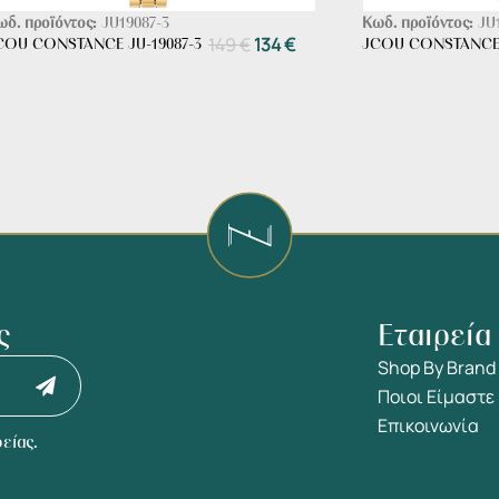
ωδ. προϊόντος:
JU19087-3
Κωδ. προϊόντος:
JU
149
€
134
€
COU CONSTANCE JU-19087-3
JCOU CONSTANCE 
ς
Εταιρεία
Shop By Brand
Ποιοι Είμαστε
Επικοινωνία
είας.