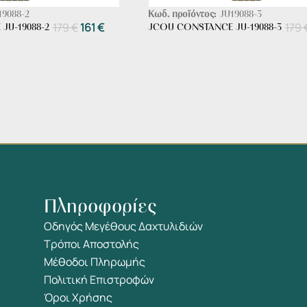
19088-2
Κωδ. προϊόντος:
JU19088-3
179
€
161
€
179
JU-19088-2
JCOU CONSTANCE JU-19088-3
Πληροφορίες
Οδηγός Μεγέθους Δαχτυλιδιών
Τρόποι Αποστολής
Μέθοδοι Πληρωμής
Πολιτική Επιστροφών
Όροι Χρήσης