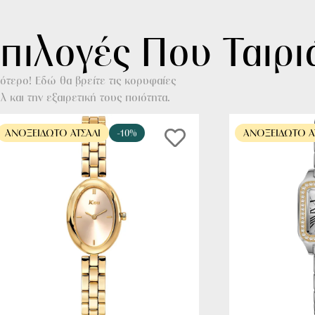
πιλογές Που Ταιρι
τερο! Εδώ θα βρείτε τις κορυφαίες
 και την εξαιρετική τους ποιότητα.
ΑΝΟΞΕΊΔΩΤΟ ΑΤΣΆΛΙ
-10%
ΑΝΟΞΕΊΔΩΤΟ Α
ΑΓΟΡΑ ΤΩΡΑ
ΑΓ