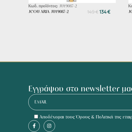
Κωδ. προϊόντος:
JU19087-2
Κ
149
€
134
€
JCOU ARIA JU19087-2
J
Εγγράψου στο newsletter μα
EMAIL
Αποδέχομαι τους Όρους & Πολιτική της εταιρ