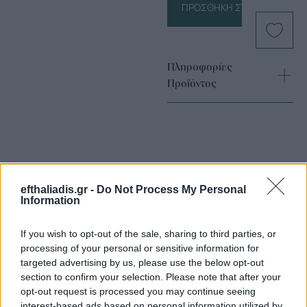
ΠΡΟΣΘΉΚΗ ΣΤΟ ΚΑΛΆΘΙ
Πληροφορίες
Προϊόντος
efthaliadis.gr -
Do Not Process My Personal
Information
Επιλογές Που Ταιριάζουν
If you wish to opt-out of the sale, sharing to third parties, or
Ανακαλύψτε τα κοσμήματα που αγαπήθηκαν περισσότερο!
processing of your personal or sensitive information for
Εδώ θα βρείτε τις κορυφαίες επιλογές που ξεχωρίζουν για
targeted advertising by us, please use the below opt-out
το μοναδικό τους στυλ και την εξαιρετική τους ποιότητα.
section to confirm your selection. Please note that after your
opt-out request is processed you may continue seeing
interest-based ads based on personal information utilized by