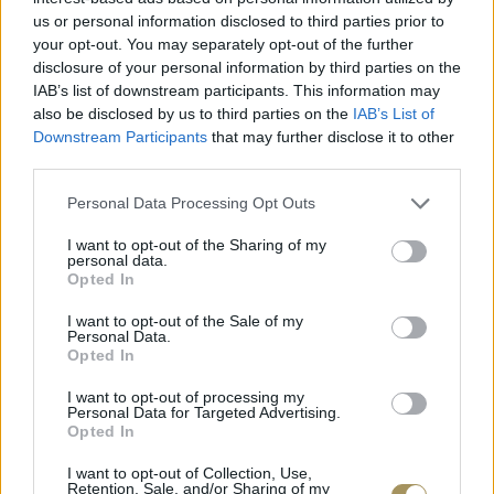
ΧΡΥΣΌΣ 18 ΚΑΡΑΤΊΩΝ
-10%
BRASS
us or personal information disclosed to third parties prior to
your opt-out. You may separately opt-out of the further
disclosure of your personal information by third parties on the
IAB’s list of downstream participants. This information may
also be disclosed by us to third parties on the
IAB’s List of
Downstream Participants
that may further disclose it to other
third parties.
Personal Data Processing Opt Outs
I want to opt-out of the Sharing of my
personal data.
Opted In
I want to opt-out of the Sale of my
Personal Data.
ΕΠΙΧΡΥΣ
Opted In
ΜΟΝΌΠΕΤΡΟ ΔΑΧΤΥΛΊΔΙ ΜΕ
JOOLS E4
ΔΙΑΜΆΝΤΙ 0.35CT
35
€
I want to opt-out of processing my
1.930
€
1.737
€
Personal Data for Targeted Advertising.
Opted In
I want to opt-out of Collection, Use,
Retention, Sale, and/or Sharing of my