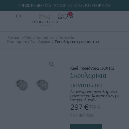
ΦΤΙΑΞΕ ΤΟ ΔΙΚΟ ΣΟΥ ΠΡΟΣΩΠΙΚΟ ΚΟΣΜΗΜΑ SHOP NOW
0
/
/
Αρχική σελίδα
Κοσμήματα
Γυναικεία
/
/ Σκουλαρίκια μονόπετρα
Κοσμήματα
Σκουλαρίκια
Κωδ. προϊόντος:
ΣΚ01132
Σκουλαρίκια
μονόπετρα
Λευκόχρυσα σκουλαρίκια
μονόπετρα 14 καρατίων με
πέτρες ζιργόν
297
€
330
€
1 σε απόθεμα