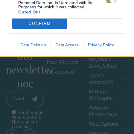
Personal Data that Is Unrelated with the
Purposes for which it was collected.
Opted Out
CONFIRM
Εγγράψου
Εταιρεία
Πληροφορ
Data Deletion
Data Access
Privacy Policy
στο
Shop By Brand
Οδηγός
Μεγέθους
Ποιοι Είμαστε
Δαχτυλιδιών
newsletter
Επικοινωνία
Τρόποι
μας
Αποστολής
Μέθοδοι
Πληρωμής
EMAIL
Πολιτική
Αποδέχομαι
Επιστροφών
τους Όρους &
Πολιτική της
Όροι Χρήσης
εταιρείας.
Πολιτική