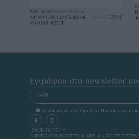
ΑΓΟΡΑ ΤΩΡΑ
Κ
Κωδ. προϊόντος:
DA021655.27
Ε
1.930
€
1.737
€
ΜΟΝΌΠΕΤΡΟ ΔΑΧΤΥΛΊΔΙ ΜΕ
J
ΔΙΑΜΆΝΤΙ 0.35CT
Εγγράψου στο newsletter μα
EMAIL
Αποδέχομαι τους Όρους & Πολιτική της εταιρ
BACK TO TOP
COPYRIGHT © 2026 EFTHALIADIS. ALL RIGHTS RESERV