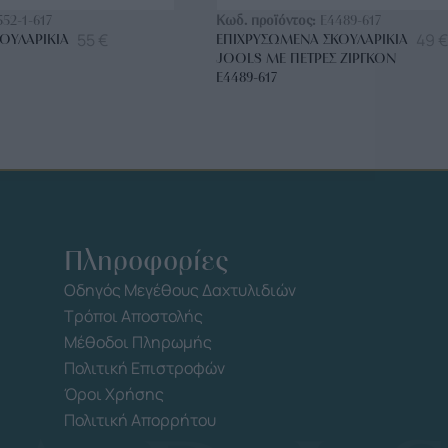
552-1-617
Κωδ. προϊόντος:
E4489-617
55
€
49
€
ΟΥΛΑΡΊΚΙΑ
ΕΠΙΧΡΥΣΩΜΈΝΑ ΣΚΟΥΛΑΡΊΚΙΑ
JOOLS ΜΕ ΠΈΤΡΕΣ ΖΙΡΓΚΌΝ
E4489-617
Πληροφορίες
Οδηγός Μεγέθους Δαχτυλιδιών
Τρόποι Αποστολής
Μέθοδοι Πληρωμής
Πολιτική Επιστροφών
Όροι Χρήσης
Πολιτική Απορρήτου