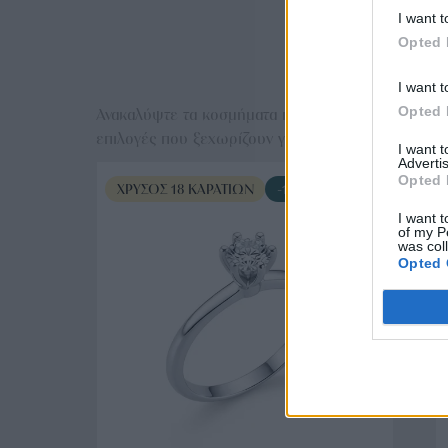
I want t
Opted 
Ε
I want t
Opted 
Ανακαλύψτε τα κοσμήματα που αγαπήθηκαν περισσό
επιλογές που ξεχωρίζουν για το μοναδικό τους στυλ
I want 
Advertis
Opted 
ΧΡΥΣΌΣ 18 ΚΑΡΑΤΊΩΝ
-10%
I want t
of my P
was col
Opted 