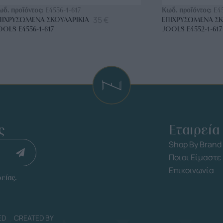
ωδ. προϊόντος:
E4556-1-617
Κωδ. προϊόντος:
E4
35
€
ΠΙΧΡΥΣΩΜΈΝΑ ΣΚΟΥΛΑΡΊΚΙΑ
ΕΠΙΧΡΥΣΩΜΈΝΑ ΣΚ
OOLS E4556-1-617
JOOLS E4552-1-617
ς
Εταιρεία
Shop By Brand
Ποιοι Είμαστε
Επικοινωνία
είας.
ED
CREATED BY