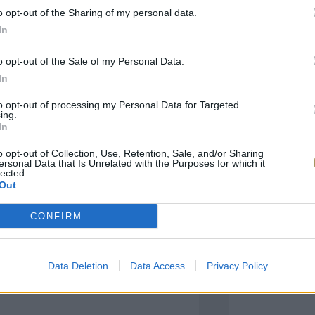
o opt-out of the Sharing of my personal data.
In
πιλογές Που Ταιρι
o opt-out of the Sale of my Personal Data.
In
τερο! Εδώ θα βρείτε τις κορυφαίες
 και την εξαιρετική τους ποιότητα.
to opt-out of processing my Personal Data for Targeted
ing.
In
BRASS
BRASS
o opt-out of Collection, Use, Retention, Sale, and/or Sharing
ersonal Data that Is Unrelated with the Purposes for which it
lected.
Out
CONFIRM
Data Deletion
Data Access
Privacy Policy
ΑΓΟΡΑ ΤΩΡΑ
ΑΓ