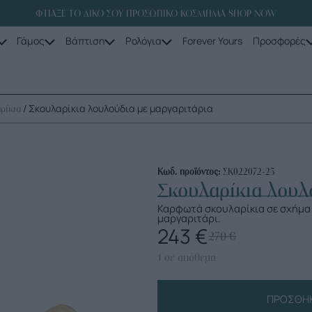
ΦΤΙΑΞΕ ΤΟ ΔΙΚΟ ΣΟΥ ΠΡΟΣΩΠΙΚΟ ΚΟΣΜΗΜΑ SHOP NOW
Γάμος
Βάπτιση
Ρολόγια
Forever Yours
Προσφορές
/ Σκουλαρίκια λουλούδια με μαργαριτάρια
ρίκια
Κωδ. προϊόντος:
ΣΚ022072-23
Σκουλαρίκια λουλ
Καρφωτά σκουλαρίκια σε σχήμα 
μαργαριτάρι.
243
€
270
€
1 σε απόθεμα
ΠΡΟΣΘΉΚ