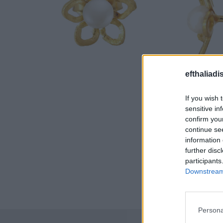
efthaliadi
If you wish 
sensitive in
confirm you
continue se
information 
further disc
participants
Downstream 
Persona