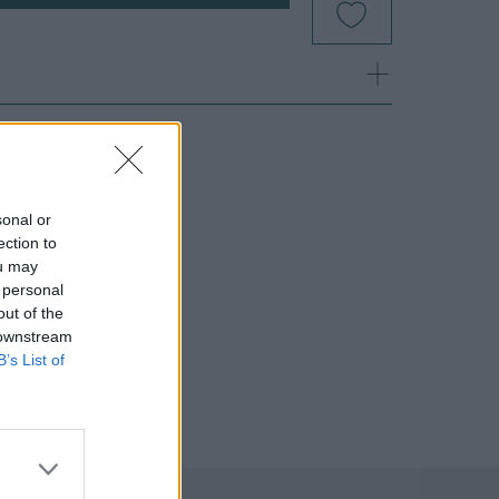
sonal or
ection to
ou may
 personal
out of the
 downstream
B’s List of