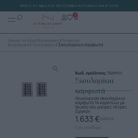
ΦΤΙΑΞΕ ΤΟ ΔΙΚΟ ΣΟΥ ΠΡΟΣΩΠΙΚΟ ΚΟΣΜΗΜΑ SHOP NOW
0
/
/
Αρχική σελίδα
Κοσμήματα
Γυναικεία
/
/ Σκουλαρίκια καρφωτά
Κοσμήματα
Σκουλαρίκια
Κωδ. προϊόντος:
ΣΚ01114
Σκουλαρίκια
καρφωτά
Λευκόχρυσα σκουλαρίκια
καρφωτά 14 καρατίων με
λευκές και μαύρες πέτρες
ζιργκόν
1.633
€
1.815
€
1 σε απόθεμα