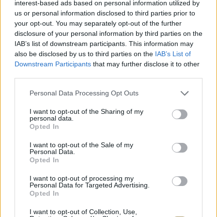
interest-based ads based on personal information utilized by
ΧΡΥΣΌΣ 18 ΚΑΡΑΤΊΩΝ
-10%
BRASS
us or personal information disclosed to third parties prior to
your opt-out. You may separately opt-out of the further
disclosure of your personal information by third parties on the
IAB’s list of downstream participants. This information may
also be disclosed by us to third parties on the
IAB’s List of
Downstream Participants
that may further disclose it to other
third parties.
Personal Data Processing Opt Outs
I want to opt-out of the Sharing of my
personal data.
Opted In
I want to opt-out of the Sale of my
Personal Data.
ΕΠΙΧΡΥΣ
Opted In
ΜΟΝΌΠΕΤΡΟ ΔΑΧΤΥΛΊΔΙ ΜΕ
JOOLS E4
ΔΙΑΜΆΝΤΙ 0.35CT
35
€
I want to opt-out of processing my
Personal Data for Targeted Advertising.
1.930
€
1.737
€
Opted In
I want to opt-out of Collection, Use,