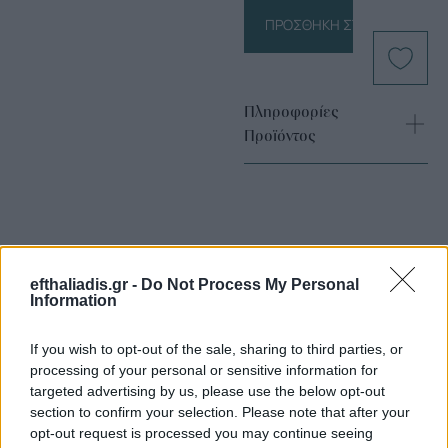
ΠΡΟΣΘΉΚΗ ΣΤΟ ΚΑΛΆΘΙ
Πληροφορίες
Προϊόντος
efthaliadis.gr -
Do Not Process My Personal
Information
Επιλογές Που Ταιριάζουν
If you wish to opt-out of the sale, sharing to third parties, or
Ανακαλύψτε τα κοσμήματα που αγαπήθηκαν περισσότερο!
processing of your personal or sensitive information for
targeted advertising by us, please use the below opt-out
Εδώ θα βρείτε τις κορυφαίες επιλογές που ξεχωρίζουν για
section to confirm your selection. Please note that after your
το μοναδικό τους στυλ και την εξαιρετική τους ποιότητα.
opt-out request is processed you may continue seeing