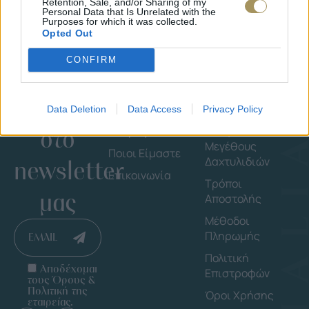
Retention, Sale, and/or Sharing of my
Personal Data that Is Unrelated with the
Purposes for which it was collected.
Opted Out
CONFIRM
Εγγράψου
Εταιρεία
Πληροφορ
Data Deletion
Data Access
Privacy Policy
στο
Shop By Brand
Οδηγός
Μεγέθους
Ποιοι Είμαστε
Δαχτυλιδιών
newsletter
Επικοινωνία
Τρόποι
μας
Αποστολής
Μέθοδοι
Πληρωμής
EMAIL
Πολιτική
Αποδέχομαι
Επιστροφών
τους Όρους &
Πολιτική της
Όροι Χρήσης
εταιρείας.