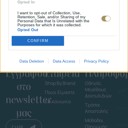
Opted In
I want to opt-out of Collection, Use,
Retention, Sale, and/or Sharing of my
Personal Data that Is Unrelated with the
Purposes for which it was collected.
Opted Out
CONFIRM
Data Deletion
Data Access
Privacy Policy
Εγγράψου
Εταιρεία
Πληροφορ
στο
Shop By Brand
Οδηγός
Μεγέθους
Ποιοι Είμαστε
Δαχτυλιδιών
newsletter
Επικοινωνία
Τρόποι
μας
Αποστολής
Μέθοδοι
Πληρωμής
EMAIL