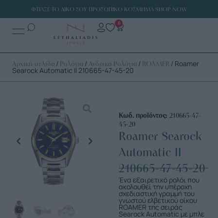
ΦΤΙΑΞΕ ΤΟ ΔΙΚΟ ΣΟΥ ΠΡΟΣΩΠΙΚΟ ΚΟΣΜΗΜΑ SHOP NOW
0
/
/
/
/ Roamer
Αρχική σελίδα
Ρολόγια
Ανδρικά Ρολόγια
ROAMER
Searock Automatic II 210665-47-45-20
Κωδ. προϊόντος:
210665-47-
45-20
Roamer Searock
Automatic II
210665-47-45-20
Ένα εξαιρετικό ρολόι που
ακολουθεί την υπέροχη
σχεδιαστική γραμμή του
γνωστού ελβετικού οίκου
ROAMER της σειράς
Searock Automatic με μπλε