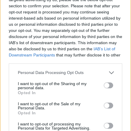
Εδώ θα βρείτε τις κορυφαίες επιλογές που ξεχωρίζουν για
section to confirm your selection. Please note that after your
το μοναδικό τους στυλ και την εξαιρετική τους ποιότητα.
opt-out request is processed you may continue seeing
interest-based ads based on personal information utilized by
ΑΝΟΞΕΊΔΩΤΟ ΑΤΣΆΛΙ
-10%
ΑΝΟΞΕΊ
us or personal information disclosed to third parties prior to
your opt-out. You may separately opt-out of the further
disclosure of your personal information by third parties on the
IAB’s list of downstream participants. This information may
also be disclosed by us to third parties on the
IAB’s List of
Downstream Participants
that may further disclose it to other
third parties.
Personal Data Processing Opt Outs
I want to opt-out of the Sharing of my
personal data.
Opted In
I want to opt-out of the Sale of my
Personal Data.
JCOU ARIA JU19087-2
JCOU CO
Opted In
149
€
134
€
149
€
1
I want to opt-out of processing my
Personal Data for Targeted Advertising.