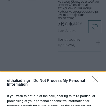
καντράν δίχρωμο ατσάλινο
μπρασελέ σε κίτρινο
επιχρύσωμα και ασημί
χρώμα κατασκευασμένο με
υλικά κορυφαίας
ποιότητας.
764
€
849
€
Εξαντλημένο
Πληροφορίες
Προϊόντος
efthaliadis.gr -
Do Not Process My Personal
Information
Επιλογές Που Ταιριάζουν
If you wish to opt-out of the sale, sharing to third parties, or
Ανακαλύψτε τα κοσμήματα που αγαπήθηκαν περισσότερο!
processing of your personal or sensitive information for
targeted advertising by us, please use the below opt-out