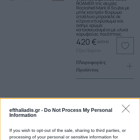
ROAMER της σειράς
Rockshell Mark III Scuba με
μπλε καντράν δίχρωμο
ατσάλινο μπρασελέ σε
κίτρινο επιχρύσωμα και
ασημί χρώμα
κατασκευασμένο με υλικά
κορυφαίας ποιότητας.
420
€
489
€
Εξαντλημένο
Πληροφορίες
Προϊόντος
efthaliadis.gr -
Do Not Process My Personal
Information
Επιλογές Που Ταιριάζουν
If you wish to opt-out of the sale, sharing to third parties, or
processing of your personal or sensitive information for