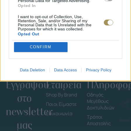
Personal Data for Targeted Advertising.
Opted In
I want to opt-out of Collection, Use,
Retention, Sale, and/or Sharing of my
Personal Data that Is Unrelated with the
Purposes for which it was collected.
Opted Out
CONFIRM
Data Deletion
Data Access
Privacy Policy
Εγγράψου
Εταιρεία
Πληροφορ
στο
Shop By Brand
Οδηγός
Μεγέθους
Ποιοι Είμαστε
Δαχτυλιδιών
newsletter
Επικοινωνία
Τρόποι
μας
Αποστολής