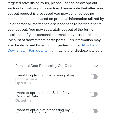
Ανακαλύψτε τα κοσμήματα που αγαπήθηκαν περισσότερο!
targeted advertising by us, please use the below opt-out
section to confirm your selection. Please note that after your
Εδώ θα βρείτε τις κορυφαίες επιλογές που ξεχωρίζουν για
opt-out request is processed you may continue seeing
το μοναδικό τους στυλ και την εξαιρετική τους ποιότητα.
interest-based ads based on personal information utilized by
us or personal information disclosed to third parties prior to
ΑΝΟΞΕΊΔΩΤΟ ΑΤΣΆΛΙ
-10%
ΑΝΟΞΕΊ
your opt-out. You may separately opt-out of the further
disclosure of your personal information by third parties on the
IAB’s list of downstream participants. This information may
also be disclosed by us to third parties on the
IAB’s List of
Downstream Participants
that may further disclose it to other
third parties.
Personal Data Processing Opt Outs
I want to opt-out of the Sharing of my
personal data.
Opted In
I want to opt-out of the Sale of my
Personal Data.
Opted In
JCOU ARIA JU19087-2
JCOU CO
149
€
134
€
149
€
1
I want to opt-out of processing my