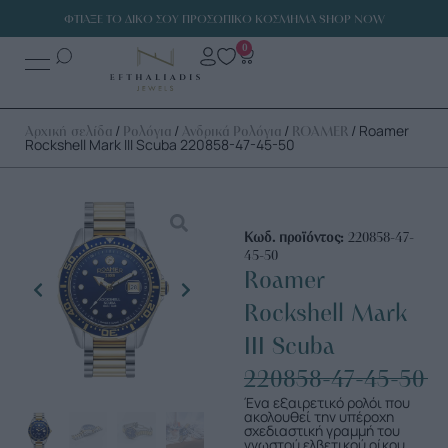
ΦΤΙΑΞΕ ΤΟ ΔΙΚΟ ΣΟΥ ΠΡΟΣΩΠΙΚΟ ΚΟΣΜΗΜΑ SHOP NOW
0
/
/
/
/ Roamer
Αρχική σελίδα
Ρολόγια
Ανδρικά Ρολόγια
ROAMER
Rockshell Mark III Scuba 220858-47-45-50
Κωδ. προϊόντος:
220858-47-
45-50
Roamer
Rockshell Mark
III Scuba
220858-47-45-50
Ένα εξαιρετικό ρολόι που
ακολουθεί την υπέροχη
σχεδιαστική γραμμή του
γνωστού ελβετικού οίκου