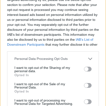
Εδώ θα βρείτε τις κορυφαίες επιλογές που ξεχωρίζουν για
section to confirm your selection. Please note that after your
το μοναδικό τους στυλ και την εξαιρετική τους ποιότητα.
opt-out request is processed you may continue seeing
interest-based ads based on personal information utilized by
ΑΝΟΞΕΊΔΩΤΟ ΑΤΣΆΛΙ
-10%
ΑΝΟΞΕΊ
us or personal information disclosed to third parties prior to
your opt-out. You may separately opt-out of the further
disclosure of your personal information by third parties on the
IAB’s list of downstream participants. This information may
also be disclosed by us to third parties on the
IAB’s List of
Downstream Participants
that may further disclose it to other
third parties.
Personal Data Processing Opt Outs
I want to opt-out of the Sharing of my
personal data.
Opted In
I want to opt-out of the Sale of my
Personal Data.
JCOU ARIA JU19087-2
JCOU CO
Opted In
149
€
134
€
149
€
1
I want to opt-out of processing my
Personal Data for Targeted Advertising.