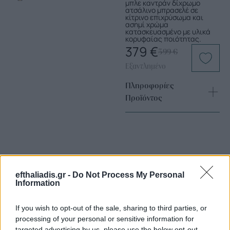
μπλε καντράν δίχρωμο
ατσάλινο μπρασελέ σε
κίτρινο επιχρύσωμα και
ασημί χρώμα
κατασκευασμένο με υλικά
κορυφαίας ποιότητας.
379
€
399
€
Εξαντλημένο
Πληροφορίες
Προϊόντος
efthaliadis.gr -
Do Not Process My Personal
Information
Επιλογές Που Ταιριάζουν
If you wish to opt-out of the sale, sharing to third parties, or
Ανακαλύψτε τα κοσμήματα που αγαπήθηκαν περισσότερο!
processing of your personal or sensitive information for
targeted advertising by us, please use the below opt-out