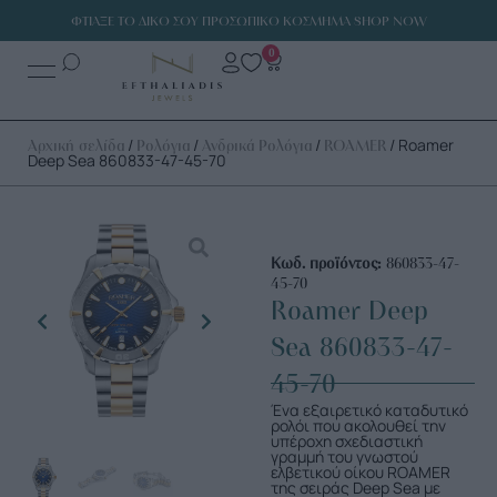
ΦΤΙΑΞΕ ΤΟ ΔΙΚΟ ΣΟΥ ΠΡΟΣΩΠΙΚΟ ΚΟΣΜΗΜΑ SHOP NOW
0
/
/
/
/ Roamer
Αρχική σελίδα
Ρολόγια
Ανδρικά Ρολόγια
ROAMER
Deep Sea 860833-47-45-70
Κωδ. προϊόντος:
860833-47-
45-70
Roamer Deep
Sea 860833-47-
45-70
Ένα εξαιρετικό καταδυτικό
ρολόι που ακολουθεί την
υπέροχη σχεδιαστική
γραμμή του γνωστού
ελβετικού οίκου ROAMER
της σειράς Deep Sea με