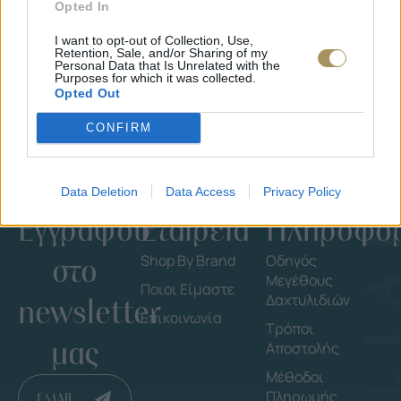
Opted In
I want to opt-out of Collection, Use,
Retention, Sale, and/or Sharing of my
Personal Data that Is Unrelated with the
Purposes for which it was collected.
Opted Out
CONFIRM
Data Deletion
Data Access
Privacy Policy
Εγγράψου
Εταιρεία
Πληροφορ
στο
Shop By Brand
Οδηγός
Μεγέθους
Ποιοι Είμαστε
Δαχτυλιδιών
newsletter
Επικοινωνία
Τρόποι
μας
Αποστολής
Μέθοδοι
Πληρωμής
EMAIL