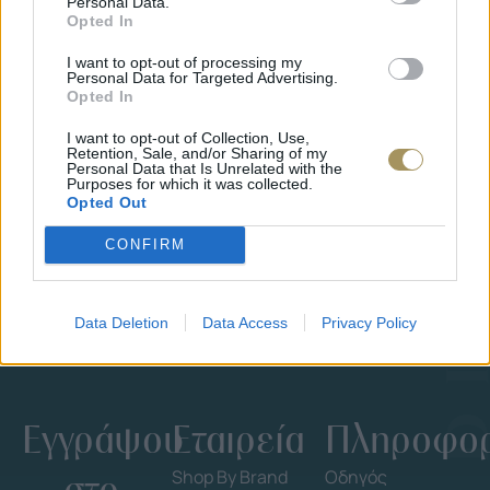
Personal Data.
Opted In
I want to opt-out of processing my
Personal Data for Targeted Advertising.
JCOU ARIA JU19087-2
JCOU CO
Opted In
149
€
134
€
149
€
1
I want to opt-out of Collection, Use,
Retention, Sale, and/or Sharing of my
Personal Data that Is Unrelated with the
Purposes for which it was collected.
Opted Out
CONFIRM
Data Deletion
Data Access
Privacy Policy
Εγγράψου
Εταιρεία
Πληροφορ
στο
Shop By Brand
Οδηγός