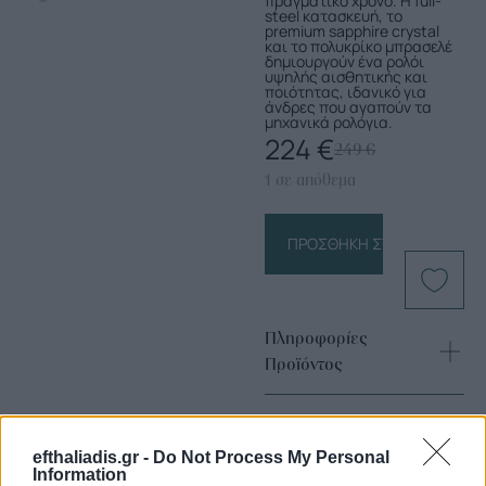
πραγματικό χρόνο. Η full-
steel κατασκευή, το
premium sapphire crystal
και το πολυκρίκο μπρασελέ
δημιουργούν ένα ρολόι
υψηλής αισθητικής και
ποιότητας, ιδανικό για
άνδρες που αγαπούν τα
μηχανικά ρολόγια.
224
€
249
€
1 σε απόθεμα
ΠΡΟΣΘΉΚΗ ΣΤΟ ΚΑΛΆΘΙ
Πληροφορίες
Προϊόντος
efthaliadis.gr -
Do Not Process My Personal
Information