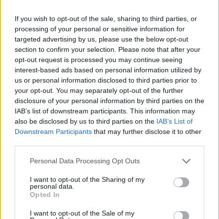
If you wish to opt-out of the sale, sharing to third parties, or
processing of your personal or sensitive information for
Επιλογές Που Ταιριάζουν
targeted advertising by us, please use the below opt-out
section to confirm your selection. Please note that after your
Ανακαλύψτε τα κοσμήματα που αγαπήθηκαν περισσότερο!
opt-out request is processed you may continue seeing
interest-based ads based on personal information utilized by
Εδώ θα βρείτε τις κορυφαίες επιλογές που ξεχωρίζουν για
us or personal information disclosed to third parties prior to
το μοναδικό τους στυλ και την εξαιρετική τους ποιότητα.
your opt-out. You may separately opt-out of the further
disclosure of your personal information by third parties on the
ΑΝΟΞΕΊΔΩΤΟ ΑΤΣΆΛΙ
-10%
ΑΝΟΞΕΊ
IAB’s list of downstream participants. This information may
also be disclosed by us to third parties on the
IAB’s List of
Downstream Participants
that may further disclose it to other
third parties.
Personal Data Processing Opt Outs
I want to opt-out of the Sharing of my
personal data.
Opted In
I want to opt-out of the Sale of my