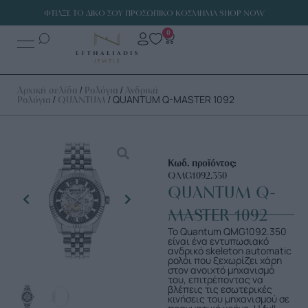
ΦΤΙΑΞΕ ΤΟ ΔΙΚΟ ΣΟΥ ΠΡΟΣΩΠΙΚΟ ΚΟΣΜΗΜΑ SHOP NOW
0
/
/
Αρχική σελίδα
Ρολόγια
Ανδρικά
/
/ QUANTUM Q-MASTER 1092
Ρολόγια
QUANTUM
Κωδ. προϊόντος:
QMG1092.350
QUANTUM Q-
MASTER 1092
Το Quantum QMG1092.350
είναι ένα εντυπωσιακό
ανδρικό skeleton automatic
ρολόι που ξεχωρίζει χάρη
στον ανοιχτό μηχανισμό
του, επιτρέποντας να
βλέπεις τις εσωτερικές
κινήσεις του μηχανισμού σε