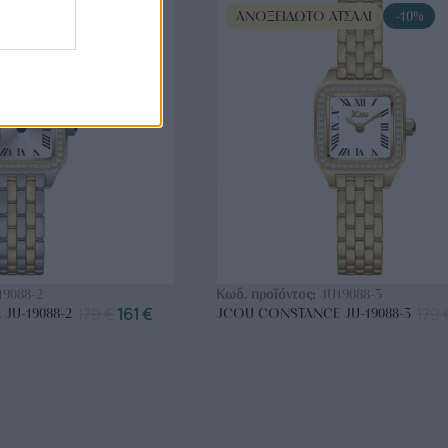
ΤΣΆΛΙ
-10%
ΑΝΟΞΕΊΔΩΤΟ ΑΤΣΆΛΙ
-10%
ΟΡΑ ΤΩΡΑ
ΑΓΟΡΑ ΤΩΡΑ
19088-2
Κωδ. προϊόντος:
JU19088-3
179
€
161
€
179
JU-19088-2
JCOU CONSTANCE JU-19088-3