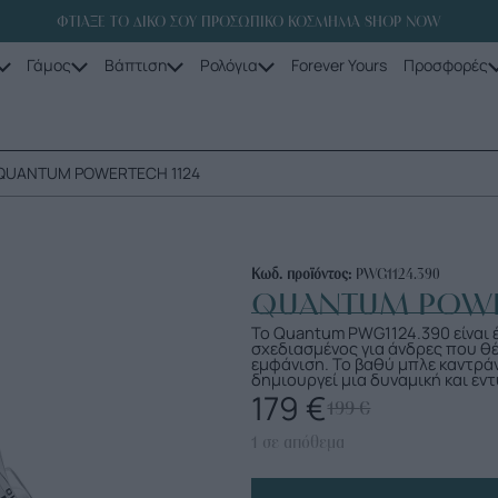
ΦΤΙΑΞΕ ΤΟ ΔΙΚΟ ΣΟΥ ΠΡΟΣΩΠΙΚΟ ΚΟΣΜΗΜΑ SHOP NOW
Γάμος
Βάπτιση
Ρολόγια
Forever Yours
Προσφορές
 QUANTUM POWERTECH 1124
Κωδ. προϊόντος:
PWG1124.390
QUANTUM POWE
Το Quantum PWG1124.390 είναι 
σχεδιασμένος για άνδρες που θέ
εμφάνιση. Το βαθύ μπλε καντράν
δημιουργεί μια δυναμική και ε
179
€
199
€
1 σε απόθεμα