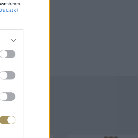
 downstream
B’s List of
άζουν