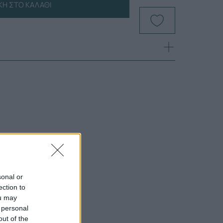
Η ΣΤΟ ΚΑΛΆΘΙ
sonal or
ection to
ou may
 personal
out of the