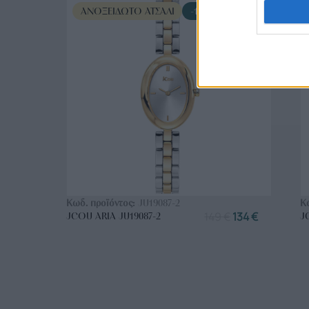
ΑΝΟΞΕΊΔΩΤΟ ΑΤΣΆΛΙ
-10%
ΑΓΟΡΑ ΤΩΡΑ
Κωδ. προϊόντος:
JU19087-2
Κ
149
€
134
€
JCOU ARIA JU19087-2
J