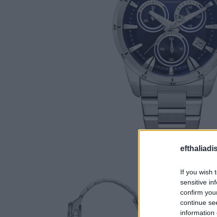
efthaliadi
If you wish 
sensitive in
confirm you
continue se
information 