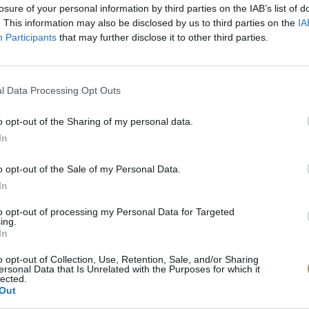
losure of your personal information by third parties on the IAB’s list of
. This information may also be disclosed by us to third parties on the
IA
Participants
that may further disclose it to other third parties.
l Data Processing Opt Outs
o opt-out of the Sharing of my personal data.
In
o opt-out of the Sale of my Personal Data.
In
to opt-out of processing my Personal Data for Targeted
πιλογές Που Ταιρι
ing.
In
o opt-out of Collection, Use, Retention, Sale, and/or Sharing
τερο! Εδώ θα βρείτε τις κορυφαίες
ersonal Data that Is Unrelated with the Purposes for which it
lected.
 και την εξαιρετική τους ποιότητα.
Out