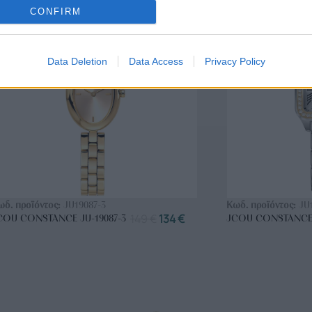
ΑΝΟΞΕΊΔΩΤΟ ΑΤΣΆΛΙ
-10%
ΑΝΟΞΕΊΔΩΤΟ Α
CONFIRM
Data Deletion
Data Access
Privacy Policy
ΑΓΟΡΑ ΤΩΡΑ
ΑΓ
ωδ. προϊόντος:
JU19087-3
Κωδ. προϊόντος:
JU
149
€
134
€
COU CONSTANCE JU-19087-3
JCOU CONSTANCE 