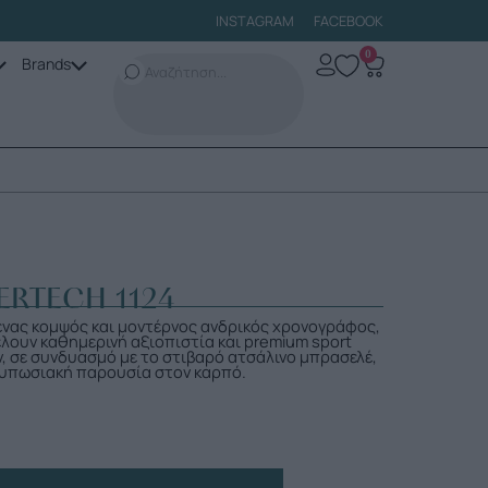
INSTAGRAM
FACEBOOK
0
Brands
RTECH 1124
ένας κομψός και μοντέρνος ανδρικός χρονογράφος,
λουν καθημερινή αξιοπιστία και premium sport
, σε συνδυασμό με το στιβαρό ατσάλινο μπρασελέ,
ντυπωσιακή παρουσία στον καρπό.