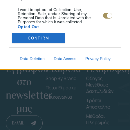
35
€
1.930
€
1.737
€
I want to opt-out of Collection, Use,
Retention, Sale, and/or Sharing of my
Personal Data that Is Unrelated with the
Purposes for which it was collected.
Opted Out
CONFIRM
Data Deletion
Data Access
Privacy Policy
Εγγράψου
Εταιρεία
Πληροφορ
στο
Shop By Brand
Οδηγός
Μεγέθους
Ποιοι Είμαστε
Δαχτυλιδιών
newsletter
Επικοινωνία
Τρόποι
μας
Αποστολής
Μέθοδοι
Πληρωμής
EMAIL