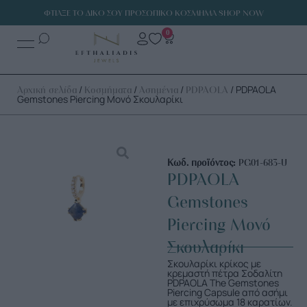
ΦΤΙΑΞΕ ΤΟ ΔΙΚΟ ΣΟΥ ΠΡΟΣΩΠΙΚΟ ΚΟΣΜΗΜΑ SHOP NOW
0
/
/
/
/ PDPAOLA
Αρχική σελίδα
Κοσμήματα
Ασημένια
PDPAOLA
Gemstones Piercing Μονό Σκουλαρίκι
Κωδ. προϊόντος:
PG01-683-U
PDPAOLA
Gemstones
Piercing Μονό
Σκουλαρίκι
Σκουλαρίκι κρίκος με
κρεμαστή πέτρα Σοδαλίτη
PDPAOLA The Gemstones
Piercing Capsule από ασήμι
με επιχρύσωμα 18 καρατίων.