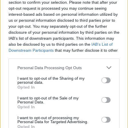
Ανακαλύψτε τα κοσμήματα που αγαπήθηκαν περισσότερο!
section to confirm your selection. Please note that after your
Εδώ θα βρείτε τις κορυφαίες επιλογές που ξεχωρίζουν για
opt-out request is processed you may continue seeing
το μοναδικό τους στυλ και την εξαιρετική τους ποιότητα.
interest-based ads based on personal information utilized by
us or personal information disclosed to third parties prior to
your opt-out. You may separately opt-out of the further
ΧΡΥΣΌΣ 18 ΚΑΡΑΤΊΩΝ
-10%
BRASS
disclosure of your personal information by third parties on the
IAB’s list of downstream participants. This information may
also be disclosed by us to third parties on the
IAB’s List of
Downstream Participants
that may further disclose it to other
third parties.
Personal Data Processing Opt Outs
I want to opt-out of the Sharing of my
personal data.
Opted In
I want to opt-out of the Sale of my
Personal Data.
Opted In
ΕΠΙΧΡΥΣ
I want to opt-out of processing my
Personal Data for Targeted Advertising.
ΜΟΝΌΠΕΤΡΟ ΔΑΧΤΥΛΊΔΙ ΜΕ
JOOLS E4
Opted In
ΔΙΑΜΆΝΤΙ 0.35CT