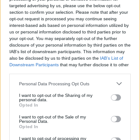
Επιλογές Που Ταιριάζουν
targeted advertising by us, please use the below opt-out
section to confirm your selection. Please note that after your
Ανακαλύψτε τα κοσμήματα που αγαπήθηκαν περισσότερο!
opt-out request is processed you may continue seeing
Εδώ θα βρείτε τις κορυφαίες επιλογές που ξεχωρίζουν για
interest-based ads based on personal information utilized by
us or personal information disclosed to third parties prior to
το μοναδικό τους στυλ και την εξαιρετική τους ποιότητα.
your opt-out. You may separately opt-out of the further
disclosure of your personal information by third parties on the
ΧΡΥΣΌΣ 18 ΚΑΡΑΤΊΩΝ
-10%
BRASS
IAB’s list of downstream participants. This information may
also be disclosed by us to third parties on the
IAB’s List of
Downstream Participants
that may further disclose it to other
third parties.
Personal Data Processing Opt Outs
I want to opt-out of the Sharing of my
personal data.
Opted In
I want to opt-out of the Sale of my
Personal Data.
Opted In
I want to opt-out of processing my