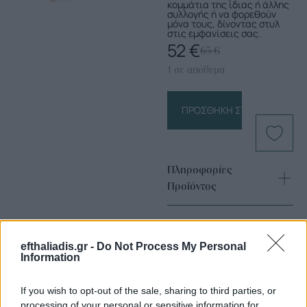
κομμάτια της ίδιας ή άλλης
συλλογής ή να φορεθούν
μόνα τους, δίνοντας στυλ
στις εμφανίσεις σας.
52
€
65
€
1 σε απόθεμα
ΠΡΟΣΘΉΚΗ ΣΤΟ ΚΑΛΆΘΙ
Πληροφορίες
Προϊόντος
efthaliadis.gr -
Do Not Process My Personal
Information
If you wish to opt-out of the sale, sharing to third parties, or
processing of your personal or sensitive information for