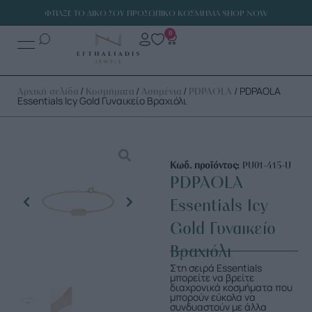
ΦΤΙΑΞΕ ΤΟ ΔΙΚΟ ΣΟΥ ΠΡΟΣΩΠΙΚΟ ΚΟΣΜΗΜΑ SHOP NOW
0
/
/
/
/ PDPAOLA
Αρχική σελίδα
Κοσμήματα
Ασημένια
PDPAOLA
Essentials Icy Gold Γυναικείο Βραχιόλι
Κωδ. προϊόντος:
PU01-415-U
PDPAOLA
Essentials Icy
Gold Γυναικείο
Βραχιόλι
Στη σειρά Essentials
μπορείτε να βρείτε
διαχρονικά κοσμήματα που
μπορούν εύκολα να
συνδυαστούν με άλλα