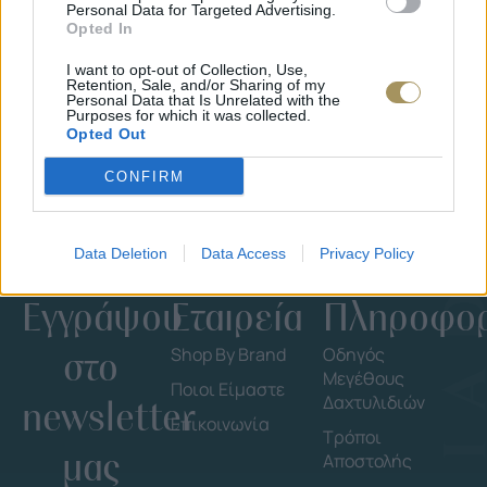
Personal Data for Targeted Advertising.
ΕΠΙΧΡΥΣ
Opted In
ΜΟΝΌΠΕΤΡΟ ΔΑΧΤΥΛΊΔΙ ΜΕ
JOOLS E4
ΔΙΑΜΆΝΤΙ 0.35CT
35
€
I want to opt-out of Collection, Use,
1.930
€
1.737
€
Retention, Sale, and/or Sharing of my
Personal Data that Is Unrelated with the
Purposes for which it was collected.
Opted Out
CONFIRM
Data Deletion
Data Access
Privacy Policy
Εγγράψου
Εταιρεία
Πληροφορ
στο
Shop By Brand
Οδηγός
Μεγέθους
Ποιοι Είμαστε
Δαχτυλιδιών
newsletter
Επικοινωνία
Τρόποι
μας
Αποστολής