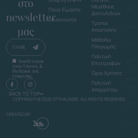
στο
Μεγέθους
Ποιοι Είμαστε
Δαχτυλιδιών
newsletter
Επικοινωνία
Τρόποι
μας
Αποστολής
Μέθοδοι
Πληρωμής
EMAIL
Πολιτική
Αποδέχομαι
Επιστροφών
τους Όρους &
Πολιτική της
Όροι Χρήσης
εταιρείας.
Πολιτική
Απορρήτου
BACK TO TOP
COPYRIGHT © 2026 EFTHALIADIS. ALL RIGHTS RESERVED
CREATED BY