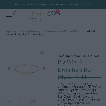
ΦΤΙΑΞΕ ΤΟ ΔΙΚΟ ΣΟΥ ΠΡΟΣΩΠΙΚΟ ΚΟΣΜΗΜΑ SHOP NOW
0
/
/
/
/ PDPAOLA
Αρχική σελίδα
Κοσμήματα
Ασημένια
PDPAOLA
Essentials Bar Chain Gold
Κωδ. προϊόντος:
PU01-405-U
PDPAOLA
Essentials Bar
Chain Gold
Σας παρουσιάζουμε το
γυναικείο βραχιόλι PDPAOLA
από επιχρυσωμένο ασήμι
925 της σειράς Essentials
Bar Chain Gold. Αυτό το
κομψό κόσμημα είναι τέλειο
για να προσθέσει μια