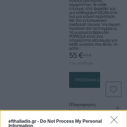
πινελιά μοντέρνας
κομψότητας σε κάθε
ντύσιμο, είτε φορεθεί για
μια καθημερινή έξοδο είτε
για μια ειδική περίσταση.
Με την εντυπωσιακή
σχεδίασή του και την άψογη
προσοχή στη λεπτομέρεια,
το γυναικείο βραχιόλι
PDPAOLA είναι ένα
απαραίτητο αξεσουάρ για
κάθε γυναίκα που θέλει τη
μόδα.
55
€
69
€
1 σε απόθεμα
ΠΡΟΣΘΉΚΗ ΣΤΟ ΚΑΛΆΘΙ
Πληροφορίες
Προϊόντος
efthaliadis.gr -
Do Not Process My Personal
Information