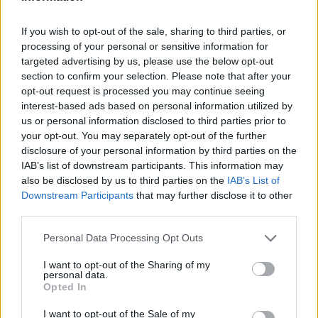
If you wish to opt-out of the sale, sharing to third parties, or
processing of your personal or sensitive information for
targeted advertising by us, please use the below opt-out
section to confirm your selection. Please note that after your
opt-out request is processed you may continue seeing
Επιλογές Που Ταιριάζουν
interest-based ads based on personal information utilized by
us or personal information disclosed to third parties prior to
Ανακαλύψτε τα κοσμήματα που αγαπήθηκαν περισσότερο!
your opt-out. You may separately opt-out of the further
Εδώ θα βρείτε τις κορυφαίες επιλογές που ξεχωρίζουν για
disclosure of your personal information by third parties on the
το μοναδικό τους στυλ και την εξαιρετική τους ποιότητα.
IAB’s list of downstream participants. This information may
also be disclosed by us to third parties on the
IAB’s List of
Downstream Participants
that may further disclose it to other
ΧΡΥΣΌΣ 18 ΚΑΡΑΤΊΩΝ
-10%
BRASS
third parties.
Personal Data Processing Opt Outs
I want to opt-out of the Sharing of my
personal data.
Opted In
I want to opt-out of the Sale of my