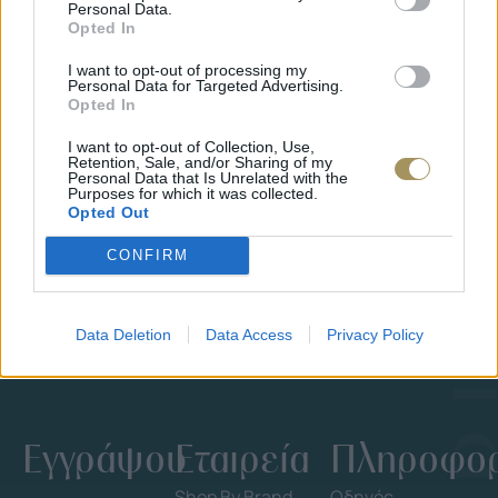
Personal Data.
Opted In
I want to opt-out of processing my
Personal Data for Targeted Advertising.
Opted In
I want to opt-out of Collection, Use,
ΕΠΙΧΡΥΣ
Retention, Sale, and/or Sharing of my
ΜΟΝΌΠΕΤΡΟ ΔΑΧΤΥΛΊΔΙ ΜΕ
JOOLS E4
Personal Data that Is Unrelated with the
Purposes for which it was collected.
ΔΙΑΜΆΝΤΙ 0.35CT
35
€
Opted Out
1.930
€
1.737
€
CONFIRM
Data Deletion
Data Access
Privacy Policy
Εγγράψου
Εταιρεία
Πληροφορ
Shop By Brand
Οδηγός