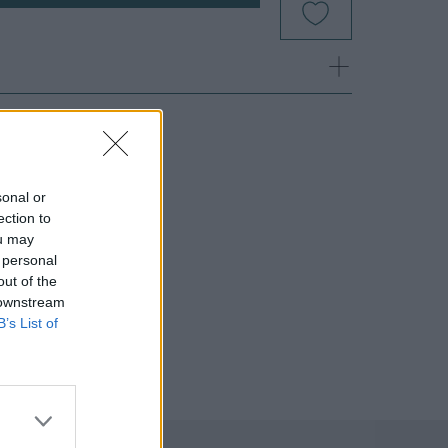
sonal or
ection to
ou may
 personal
out of the
 downstream
B’s List of