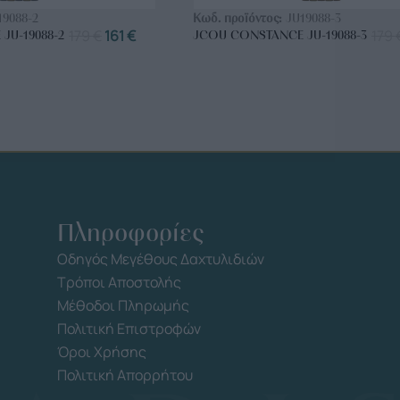
19088-2
Κωδ. προϊόντος:
JU19088-3
179
€
161
€
179
JU-19088-2
JCOU CONSTANCE JU-19088-3
Πληροφορίες
Οδηγός Μεγέθους Δαχτυλιδιών
Τρόποι Αποστολής
Μέθοδοι Πληρωμής
Πολιτική Επιστροφών
Όροι Χρήσης
Πολιτική Απορρήτου