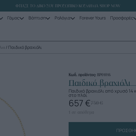
ΦΤΙΑΞΕ ΤΟ ΔΙΚΟ ΣΟΥ ΠΡΟΣΩΠΙΚΟ ΚΟΣΜΗΜΑ SHOP NOW
Γάμος
Βάπτιση
Ρολόγια
Forever Yours
Προσφορές
/ Παιδικό βραχιόλι
λια
Κωδ. προϊόντος:
ΒΡ01016
Παιδικό βραχιόλι
Παιδικό βραχιόλι από χρυσό 14 
στο πλάι
657
€
730
€
1 σε απόθεμα
ΠΡΟΣΘΉΚ