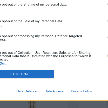
o opt-out of the Sharing of my personal data.
In
πιλογές Που Ταιρι
o opt-out of the Sale of my Personal Data.
In
τερο! Εδώ θα βρείτε τις κορυφαίες
 και την εξαιρετική τους ποιότητα.
to opt-out of processing my Personal Data for Targeted
ing.
In
ΑΝΟΞΕΊΔΩΤΟ ΑΤΣΆΛΙ
-10%
ΑΝΟΞΕΊΔΩΤΟ Α
o opt-out of Collection, Use, Retention, Sale, and/or Sharing
ersonal Data that Is Unrelated with the Purposes for which it
lected.
Out
CONFIRM
Data Deletion
Data Access
Privacy Policy
ΑΓΟΡΑ ΤΩΡΑ
ΑΓ