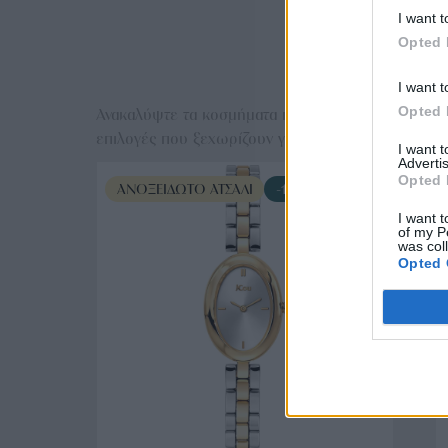
I want t
Opted 
Ε
I want t
Opted 
Ανακαλύψτε τα κοσμήματα που αγαπήθηκαν περισσό
επιλογές που ξεχωρίζουν για το μοναδικό τους στυλ
I want 
Advertis
Opted 
ΑΝΟΞΕΊΔΩΤΟ ΑΤΣΆΛΙ
-10%
I want t
of my P
was col
Opted 
ΑΓΟΡΑ ΤΩΡΑ