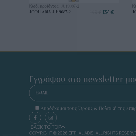
Κωδ. προϊόντος:
JU19087-2
Κ
149
€
134
€
JCOU ARIA JU19087-2
J
Εγγράψου στο newsletter μα
EMAIL
Αποδέχομαι τους Όρους & Πολιτική της εταιρ
BACK TO TOP
COPYRIGHT © 2026 EFTHALIADIS. ALL RIGHTS RESERV