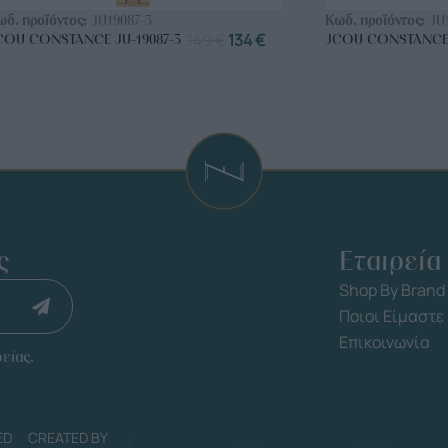
ωδ. προϊόντος:
JU19087-3
Κωδ. προϊόντος:
JU
149
€
134
€
COU CONSTANCE JU-19087-3
JCOU CONSTANCE 
ς
Εταιρεία
Shop By Brand
Ποιοι Είμαστε
Επικοινωνία
είας.
ED
CREATED BY