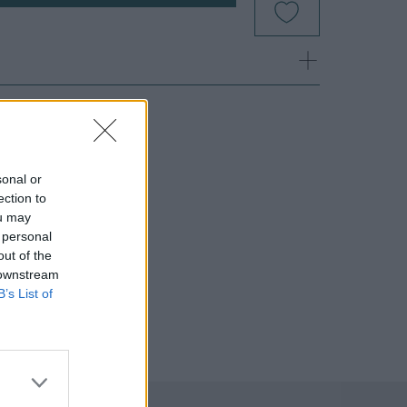
sonal or
ection to
ou may
 personal
out of the
 downstream
B’s List of