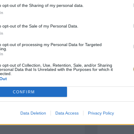
o opt-out of the Sharing of my personal data.
In
πιλογές Που Ταιρι
o opt-out of the Sale of my Personal Data.
In
τερο! Εδώ θα βρείτε τις κορυφαίες
 και την εξαιρετική τους ποιότητα.
to opt-out of processing my Personal Data for Targeted
ing.
In
BRASS
BRASS
o opt-out of Collection, Use, Retention, Sale, and/or Sharing
ersonal Data that Is Unrelated with the Purposes for which it
lected.
Out
CONFIRM
Data Deletion
Data Access
Privacy Policy
ΑΓΟΡΑ ΤΩΡΑ
ΑΓ