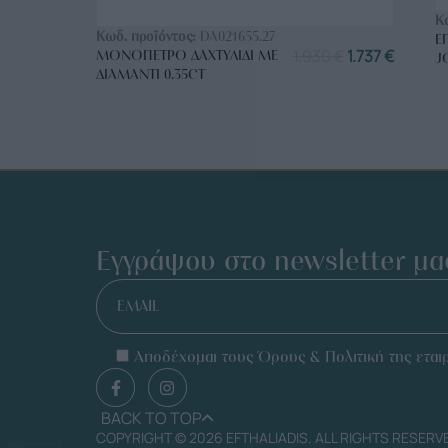
ΑΓΟΡΑ ΤΩΡΑ
Κ
Κωδ. προϊόντος:
DA021655.27
Ε
1.930
€
1.737
€
ΜΟΝΌΠΕΤΡΟ ΔΑΧΤΥΛΊΔΙ ΜΕ
J
ΔΙΑΜΆΝΤΙ 0.35CT
Εγγράψου στο newsletter μα
EMAIL
Αποδέχομαι τους Όρους & Πολιτική της εταιρ
BACK TO TOP
COPYRIGHT © 2026 EFTHALIADIS. ALL RIGHTS RESERV