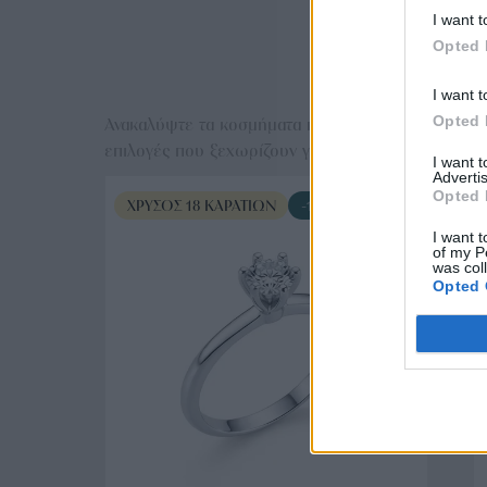
I want t
Opted 
Ε
I want t
Opted 
Ανακαλύψτε τα κοσμήματα που αγαπήθηκαν περισσό
επιλογές που ξεχωρίζουν για το μοναδικό τους στυλ
I want 
Advertis
Opted 
ΧΡΥΣΌΣ 18 ΚΑΡΑΤΊΩΝ
-10%
I want t
of my P
was col
Opted 