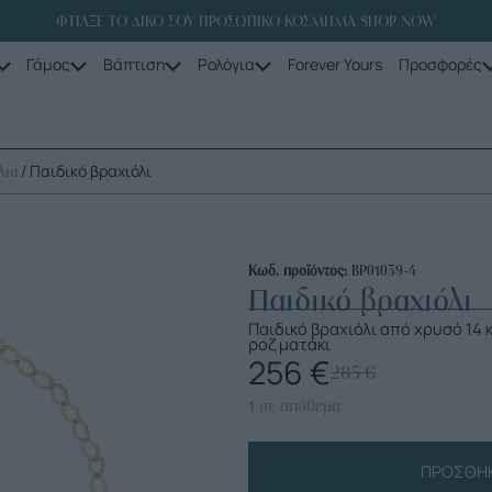
ΦΤΙΑΞΕ ΤΟ ΔΙΚΟ ΣΟΥ ΠΡΟΣΩΠΙΚΟ ΚΟΣΜΗΜΑ SHOP NOW
Γάμος
Βάπτιση
Ρολόγια
Forever Yours
Προσφορές
/ Παιδικό βραχιόλι
λια
Κωδ. προϊόντος:
ΒΡ01039-4
Παιδικό βραχιόλι
Παιδικό βραχιόλι από χρυσό 14 
ροζ ματάκι
256
€
285
€
1 σε απόθεμα
ΠΡΟΣΘΉΚ