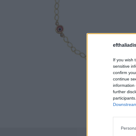
efthaliadi
If you wish 
sensitive in
confirm you
continue se
information 
further disc
participants
Downstream 
Persona