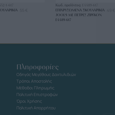
552-1-617
Κωδ. προϊόντος:
E4489-617
55
€
49
€
ΟΥΛΑΡΊΚΙΑ
ΕΠΙΧΡΥΣΩΜΈΝΑ ΣΚΟΥΛΑΡΊΚΙΑ
JOOLS ΜΕ ΠΈΤΡΕΣ ΖΙΡΓΚΌΝ
E4489-617
Πληροφορίες
Οδηγός Μεγέθους Δαχτυλιδιών
Τρόποι Αποστολής
Μέθοδοι Πληρωμής
Πολιτική Επιστροφών
Όροι Χρήσης
Πολιτική Απορρήτου