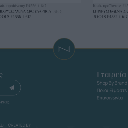
ωδ. προϊόντος:
E4556-1-617
Κωδ. προϊόντος:
E4
35
€
ΠΙΧΡΥΣΩΜΈΝΑ ΣΚΟΥΛΑΡΊΚΙΑ
ΕΠΙΧΡΥΣΩΜΈΝΑ ΣΚ
OOLS E4556-1-617
JOOLS E4552-1-617
ς
Εταιρεία
Shop By Brand
Ποιοι Είμαστε
Επικοινωνία
είας.
ED
CREATED BY