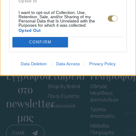
Opted In
ΔΙΑΜΆΝΤΙ 0.35CT
35
€
1.930
€
1.737
€
I want to opt-out of Collection, Use,
Retention, Sale, and/or Sharing of my
Personal Data that Is Unrelated with the
Purposes for which it was collected.
Opted Out
CONFIRM
Data Deletion
Data Access
Privacy Policy
Εγγράψου
Εταιρεία
Πληροφορ
στο
Shop By Brand
Οδηγός
Μεγέθους
Ποιοι Είμαστε
Δαχτυλιδιών
newsletter
Επικοινωνία
Τρόποι
μας
Αποστολής
Μέθοδοι
Πληρωμής
EMAIL