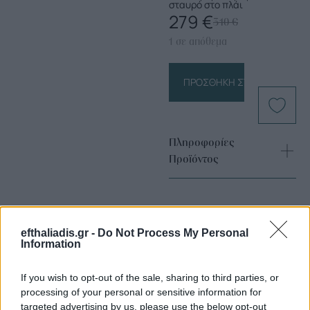
σταυρό στο πλάι
279
€
310
€
1 σε απόθεμα
ΠΡΟΣΘΉΚΗ ΣΤΟ ΚΑΛΆΘΙ
Πληροφορίες
Προϊόντος
efthaliadis.gr -
Do Not Process My Personal
Information
If you wish to opt-out of the sale, sharing to third parties, or
Επιλογές Που Ταιριάζουν
processing of your personal or sensitive information for
targeted advertising by us, please use the below opt-out