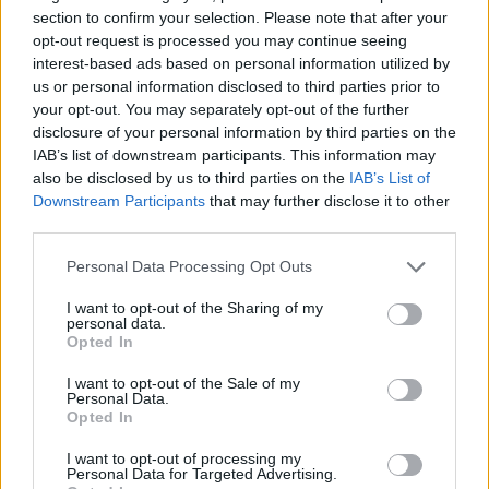
Ανακαλύψτε τα κοσμήματα που αγαπήθηκαν περισσότερο!
section to confirm your selection. Please note that after your
opt-out request is processed you may continue seeing
Εδώ θα βρείτε τις κορυφαίες επιλογές που ξεχωρίζουν για
interest-based ads based on personal information utilized by
το μοναδικό τους στυλ και την εξαιρετική τους ποιότητα.
us or personal information disclosed to third parties prior to
your opt-out. You may separately opt-out of the further
ΧΡΥΣΌΣ 18 ΚΑΡΑΤΊΩΝ
-10%
BRASS
disclosure of your personal information by third parties on the
IAB’s list of downstream participants. This information may
also be disclosed by us to third parties on the
IAB’s List of
Downstream Participants
that may further disclose it to other
third parties.
Personal Data Processing Opt Outs
I want to opt-out of the Sharing of my
personal data.
Opted In
I want to opt-out of the Sale of my
Personal Data.
Opted In
I want to opt-out of processing my
ΕΠΙΧΡΥΣ
Personal Data for Targeted Advertising.
ΜΟΝΌΠΕΤΡΟ ΔΑΧΤΥΛΊΔΙ ΜΕ
JOOLS E4