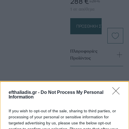
288
€
320
€
1 σε απόθεμα
ΠΡΟΣΘΉΚΗ ΣΤΟ ΚΑΛΆΘΙ
Πληροφορίες
Προϊόντος
efthaliadis.gr -
Do Not Process My Personal
Information
If you wish to opt-out of the sale, sharing to third parties, or
Επιλογές Που Ταιριάζουν
processing of your personal or sensitive information for
targeted advertising by us, please use the below opt-out
Ανακαλύψτε τα κοσμήματα που αγαπήθηκαν περισσότερο!