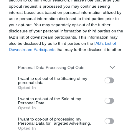
section to confirm your selection. Please note that after your
Εδώ θα βρείτε τις κορυφαίες επιλογές που ξεχωρίζουν για
opt-out request is processed you may continue seeing
το μοναδικό τους στυλ και την εξαιρετική τους ποιότητα.
interest-based ads based on personal information utilized by
us or personal information disclosed to third parties prior to
your opt-out. You may separately opt-out of the further
ΧΡΥΣΌΣ 18 ΚΑΡΑΤΊΩΝ
-10%
BRASS
disclosure of your personal information by third parties on the
IAB’s list of downstream participants. This information may
also be disclosed by us to third parties on the
IAB’s List of
Downstream Participants
that may further disclose it to other
third parties.
Personal Data Processing Opt Outs
I want to opt-out of the Sharing of my
personal data.
Opted In
I want to opt-out of the Sale of my
Personal Data.
Opted In
ΕΠΙΧΡΥΣ
I want to opt-out of processing my
ΜΟΝΌΠΕΤΡΟ ΔΑΧΤΥΛΊΔΙ ΜΕ
JOOLS E4
Personal Data for Targeted Advertising.
ΔΙΑΜΆΝΤΙ 0.35CT
35
€
Opted In