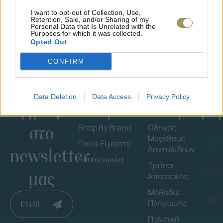
1.930
€
1.737
€
I want to opt-out of Collection, Use,
Retention, Sale, and/or Sharing of my
Personal Data that Is Unrelated with the
Purposes for which it was collected.
Opted Out
CONFIRM
Data Deletion
Data Access
Privacy Policy
Εγγράψου
Εταιρεία
Πληροφορ
στο
Shop By Brand
Οδηγός
Μεγέθους
Ποιοι Είμαστε
Δαχτυλιδιών
newsletter
Επικοινωνία
Τρόποι
μας
Αποστολής
Μέθοδοι
Πληρωμής
EMAIL
Πολιτική